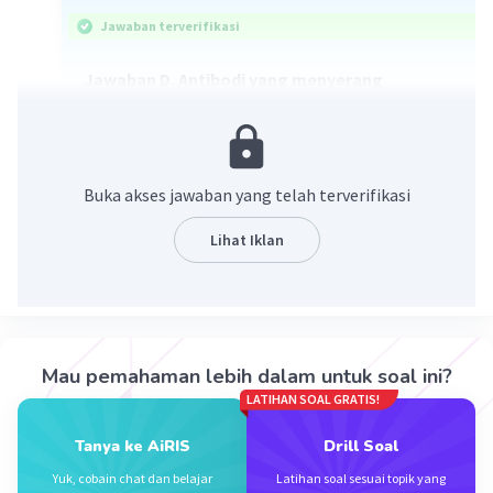
Jawaban terverifikasi
Jawaban D. Antibodi yang menyerang
jaringannya sendiri
Penyakit autoimun adalah penyakit yang
menyerang jaringan tubuhnya sendiri.
Buka akses jawaban yang telah terverifikasi
Keadaan ini dikarenakan sistem kekebalan tubuh
menganggap sel tubuhnya
Lihat Iklan
sebagai antigen dan menghasilkan antibodi
untuk melawannya. Penyebab
autoimunitas bervariasi serta kompleks, dan
sampai saat ini belum diketahui
secara pasti penyebabnya.
Mau pemahaman lebih dalam untuk soal ini?
LATIHAN SOAL GRATIS!
·
0.0
(
0
)
Balas
Beri Rating
Tanya ke AiRIS
Drill Soal
Yuk, cobain chat dan belajar
Latihan soal sesuai topik yang
Mazaya M
Community
Level 25