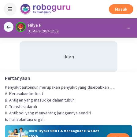
Masuk
Hilya H
31 Maret 2024 12:39
Iklan
Pertanyaan
Penyakit autoimun merupakan penyakit yang disebabkan ….
A. Kerusakan limfosit
B. Antigen yang masuk ke dalam tubuh
C. Transfusi darah
D. Antibodi yang menyerang jaringannya sendiri
E. Transplantasi organ
Ikuti Tryout SNBT & Menangkan E-Wallet
100rb