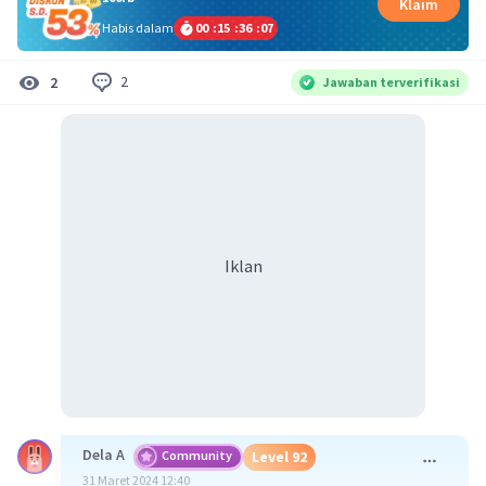
Klaim
Habis dalam
00
:
15
:
36
:
07
2
2
Jawaban terverifikasi
Iklan
Dela A
Community
Level 92
31 Maret 2024 12:40