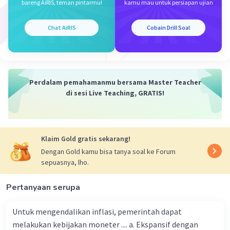
bareng AiRIS, teman pintarmu!
kamu mau untuk persiapan ujian
31 Maret 2024 13:04
Chat AiRIS
Cobain Drill Soal
D.
Iklan
·
0.0
(
0
)
Balas
Beri Rating
Perdalam pemahamanmu bersama Master Teacher
di sesi Live Teaching, GRATIS!
Klaim Gold gratis sekarang!
Dengan Gold kamu bisa tanya soal ke Forum
sepuasnya, lho.
Pertanyaan serupa
Untuk mengendalikan inflasi, pemerintah dapat
melakukan kebijakan moneter .... a. Ekspansif dengan