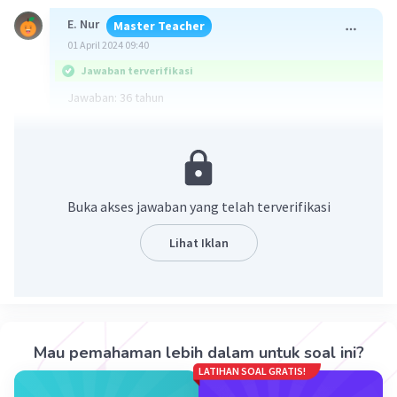
E. Nur
Master Teacher
01 April 2024 09:40
Jawaban terverifikasi
Jawaban: 36 tahun
Tidak tersedia pilihan jawaban yang benar
Pembahasan pada gambar terlampir
Buka akses jawaban yang telah terverifikasi
Lihat Iklan
Mau pemahaman lebih dalam untuk soal ini?
·
0.0
(
0
)
Balas
Beri Rating
LATIHAN SOAL GRATIS!