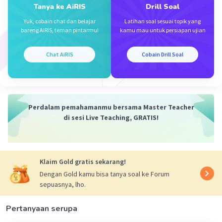
Tanya ke AiRIS
Drill Soal
Josephine K
Level 28
Yuk, cobain chat dan belajar
Latihan soal sesuai topik yang
05 April 2024 13:27
bareng AiRIS, teman pintarmu!
kamu mau untuk persiapan ujian
B 35 tahun
Chat AiRIS
Cobain Drill Soal
Iklan
·
0.0
(
0
)
Balas
Beri Rating
Perdalam pemahamanmu bersama Master Teacher
di sesi Live Teaching, GRATIS!
Klaim Gold gratis sekarang!
Dengan Gold kamu bisa tanya soal ke Forum
sepuasnya, lho.
Pertanyaan serupa