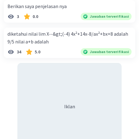
Berikan saya penjelasan nya
3
0.0
Jawaban terverifikasi
diketahui nilai lim X--&gt;(-4) 4x²+14x-8/ax²+bx+8 adalah
9/5 nilai a+b adalah
34
5.0
Jawaban terverifikasi
Iklan