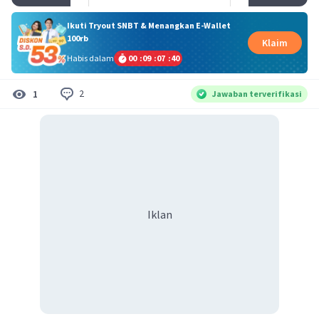
Ikuti Tryout SNBT & Menangkan E-Wallet
100rb
Klaim
Habis dalam
00
:
09
:
07
:
40
2
1
Jawaban terverifikasi
Iklan