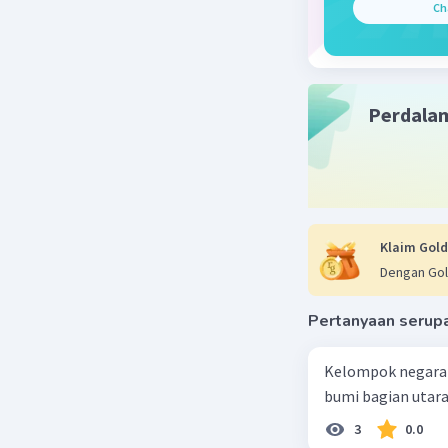
makhluk h
Ch
fotosinte
yang terja
Beri R
Perdala
Klaim Gold
Dengan Gol
Pertanyaan serup
Kelompok negara-
bumi bagian utara
3
0.0