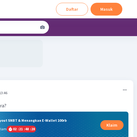
Daftar
Masuk
13:46
ryout SNBT & Menangkan E-Wallet 100rb
Klaim
alam
02
:
21
:
48
:
27