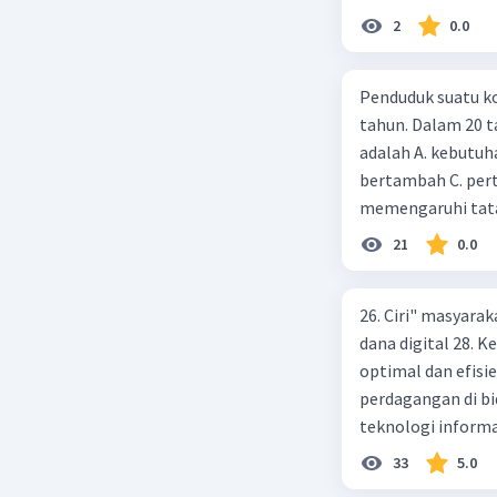
2
0.0
Penduduk suatu ko
tahun. Dalam 20 
adalah A. kebutuh
bertambah C. per
memengaruhi tata
21
0.0
26. Ciri" masyarak
dana digital 28.
optimal dan efisi
perdagangan di bi
teknologi informa
menggunakan ATM 
33
5.0
pembayaran yang 