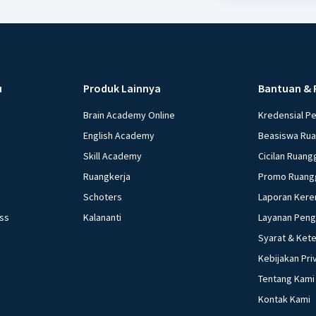
kegiatan praktek 
lembaga OJK 34. M
pembayaran 36. P
layanan keuangan 
Maksud dengan fl
u
Produk Lainnya
Bantuan & 
38. Cara meningka
39. Maksud dengan 
Brain Academy Online
Kredensial P
Penyebab perubaha
English Academy
Beasiswa Ru
Seringkali terda
Skill Academy
Cicilan Ruang
di masyarakat, sa
Ruangkerja
Promo Ruang
contoh perilaku y
Schoters
Laporan Kere
tradisi di kearifan lokal Nusantara 44. 
ess
Kalananti
Layanan Pen
kondisi teknolog
kehidupan sosial m
Syarat & Ket
perubahan sosial 
Kebijakan Pri
fungsi asli uang 4
Tentang Kami
yang dilakukan keuangan 49. sebutkan pengertian dari 
Kontak Kami
3.i