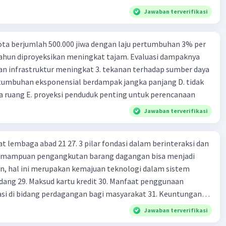
Jawaban terverifikasi
ta berjumlah 500.000 jiwa dengan laju pertumbuhan 3% per
tahun diproyeksikan meningkat tajam. Evaluasi dampaknya
an infrastruktur meningkat 3. tekanan terhadap sumber daya
tumbuhan eksponensial berdampak jangka panjang D. tidak
 ruang E. proyeksi penduduk penting untuk perencanaan
Jawaban terverifikasi
at lembaga abad 21 27. 3 pilar fondasi dalam berinteraksi dan
 Kemampuan pengangkutan barang dagangan bisa menjadi
en, hal ini merupakan kemajuan teknologi dalam sistem
dang 29. Maksud kartu kredit 30. Manfaat penggunaan
si di bidang perdagangan bagi masyarakat 31. Keuntungan
dan kartu debit dalam pembayaran 32. Prinsip" sistem
Jawaban terverifikasi
di terapkan oleh bank indonesia dan mencegah terjadinya