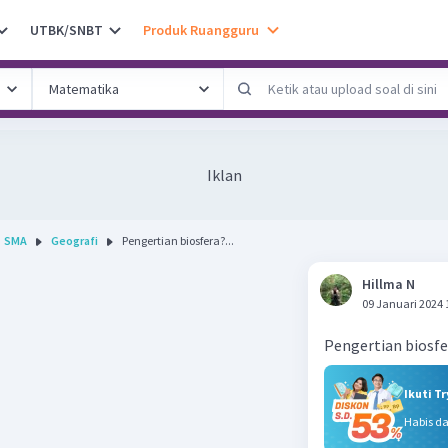
UTBK/SNBT
Produk Ruangguru
Iklan
SMA
Geografi
Pengertian biosfera?...
Hillma N
09 Januari 2024 
Ikuti T
Habis d