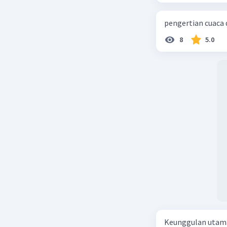
pengertian cuaca 
8
5.0
Keunggulan utama 