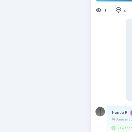
2
1
Nanda R
09 Januari 2
Jawaban 