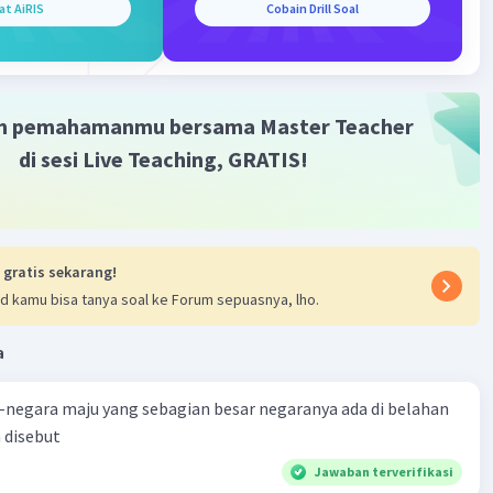
idup dan faktor lingkungan mereka. Proses seperti
at AiRIS
Cobain Drill Soal
sis, respirasi, dan rantai makanan adalah contoh interaksi
di di dalam biosfera.
·
0.0
(
0
)
Balas
ating
m pemahamanmu bersama Master Teacher
di sesi Live Teaching, GRATIS!
 gratis sekarang!
d kamu bisa tanya soal ke Forum sepuasnya, lho.
a
negara maju yang sebagian besar negaranya ada di belahan
 disebut
Jawaban terverifikasi