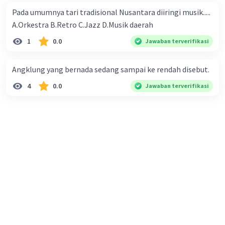
diawetkan dengan asap biasanya memiliki umur simpan
Pada umumnya tari tradisional Nusantara diiringi musik.....
yang lebih lama.
A.Orkestra B.Retro C.Jazz D.Musik daerah​
4. Pengawetan dengan Pengeringan: Metode ini
1
0.0
Jawaban terverifikasi
melibatkan pengeringan fillet hingga kelembapannya
berkurang secara signifikan. Pengeringan dapat
Angklung yang bernada sedang sampai ke rendah disebut.
dilakukan dengan menggunakan oven, dehidrator, atau
sinar matahari. Dalam proses pengeringan, air dalam
4
0.0
Jawaban terverifikasi
fillet dihilangkan, sehingga mikroorganisme sulit
berkembang biak. Fillet yang dikeringkan dengan baik
dapat disimpan dalam wadah kedap udara.
Penting untuk diingat bahwa metode pengawetan ini
hanya memperlambat pertumbuhan mikroorganisme
dan mempertahankan kualitas fillet untuk jangka waktu
tertentu. Tetap perhatikan tanggal kedaluwarsa dan
kondisi fillet untuk memastikan keamanan konsumsi.
Selalu ikuti petunjuk pengawetan yang benar dan
pastikan fillet disimpan dalam kondisi higienis.
·
0.0
(
0
)
Balas
Beri Rating