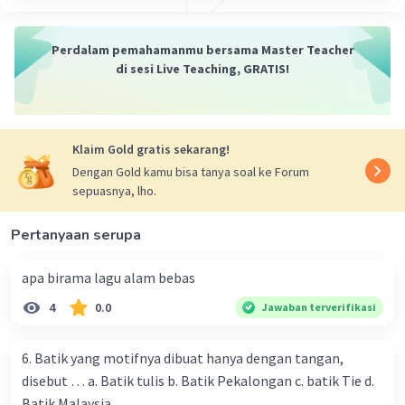
pengeringan, penggaraman, penggunaan bahan kimia
pengawet, hingga penggunaan radiasi atau
pengemasan vakum. Semua metode ini bertujuan untuk
Perdalam pemahamanmu bersama Master Teacher
memperpanjang masa simpan fillet ikan dengan
di sesi Live Teaching, GRATIS!
menghambat pertumbuhan mikroorganisme penyebab
kerusakan.
·
0.0
(
0
)
Balas
Beri Rating
Klaim Gold gratis sekarang!
Dengan Gold kamu bisa tanya soal ke Forum
sepuasnya, lho.
Nelpin N
Level 10
21 Desember 2023 15:47
Pertanyaan serupa
Jawaban terverifikasi
Pengawetan fillet adalah proses untuk
apa birama lagu alam bebas
mempertahankan kualitas dan kesegaran fillet ikan atau
Iklan
4
0.0
Jawaban terverifikasi
daging lainnya agar dapat bertahan lebih lama sebelum
dikonsumsi. Ada beberapa metode pengawetan yang
umum digunakan, antara lain:
6. Batik yang motifnya dibuat hanya dengan tangan,
disebut … a. Batik tulis b. Batik Pekalongan c. batik Tie d.
1. Pengawetan Dingin: Fillet dapat disimpan dalam suhu
Batik Malaysia