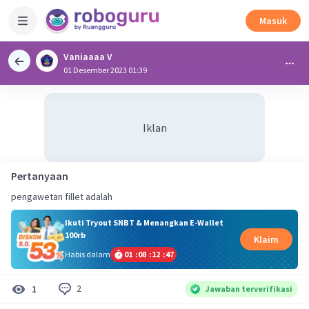
Masuk
Vaniaaaa V
01 Desember 2023 01:39
Iklan
Pertanyaan
pengawetan fillet adalah
Ikuti Tryout SNBT & Menangkan E-Wallet
100rb
Klaim
Habis dalam
01
:
08
:
12
:
47
2
1
Jawaban terverifikasi