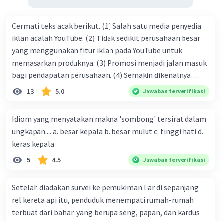
Cermati teks acak berikut. (1) Salah satu media penyedia
iklan adalah YouTube. (2) Tidak sedikit perusahaan besar
yang menggunakan fitur iklan pada YouTube untuk
memasarkan produknya. (3) Promosi menjadi jalan masuk
bagi pendapatan perusahaan. (4) Semakin dikenalnya
suatu produk oleh konsumen, semakin besar pula peluang
13
5.0
Jawaban terverifikasi
penjualan produk. (5) Hal ini disebabkan iklan atau
promosi merupakan cara untuk mengenalkan produk
Idiom yang menyatakan makna 'sombong' tersirat dalam
perusahaan kepada konsumen. Urutan yang tepat agar
ungkapan.... a. besar kepala b. besar mulut c. tinggi hati d.
menjadi teks eksposisi yang padu adalah .... A. (1)-(2)-(3)-
keras kepala
(4)-(5) B. (2)-(1)-(3)-(4)-(5) C. (3)-(1)-(2)-(5)-(4) D. (3)-(5)-
5
4.5
Jawaban terverifikasi
(4)-(1)-(2) E. (5)-(1)-(3)-(4)-(2)
Setelah diadakan survei ke pemukiman liar di sepanjang
rel kereta api itu, penduduk menempati rumah-rumah
terbuat dari bahan yang berupa seng, papan, dan kardus