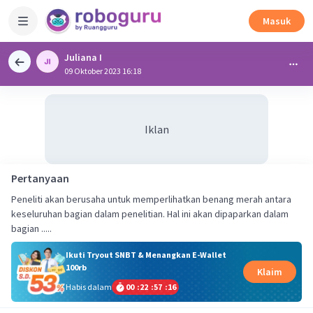
Masuk
Juliana I
09 Oktober 2023 16:18
Iklan
Pertanyaan
Peneliti akan berusaha untuk memperlihatkan benang merah antara
keseluruhan bagian dalam penelitian. Hal ini akan dipaparkan dalam
bagian .....
Ikuti Tryout SNBT & Menangkan E-Wallet
100rb
Klaim
Habis dalam
00
:
22
:
57
:
16