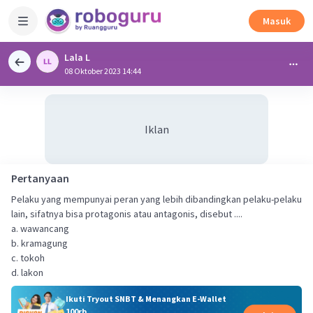
Masuk
Lala L
08 Oktober 2023 14:44
Iklan
Pertanyaan
Pelaku yang mempunyai peran yang lebih dibandingkan pelaku-pelaku
lain, sifatnya bisa protagonis atau antagonis, disebut ....
a. wawancang
b. kramagung
c. tokoh
d. lakon
Ikuti Tryout SNBT & Menangkan E-Wallet
100rb