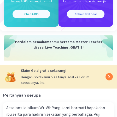
bareng AiRIS, teman pintarmu!
kamu mau untuk persiapan ujian
Berdasarkan penjelasan di atas, pelaku yang
Chat AiRIS
Cobain Drill Soal
mempunyai peran yang lebih dibandingkan
pelaku-pelaku lain, sifatnya bisa protagonis atau
antagonis, disebut tokoh.
Perdalam pemahamanmu bersama Master Teacher
Dengan demikian, jawaban yang tepat adalah
di sesi Live Teaching, GRATIS!
pilihan C.
·
0.0
(
0
)
Balas
Beri Rating
Klaim Gold gratis sekarang!
Dengan Gold kamu bisa tanya soal ke Forum
sepuasnya, lho.
Pertanyaan serupa
Iklan
Assalamu’alaikum Wr. Wb Yang kami hormati bapak dan
ibu serta para hadirirn sekalian yang berbahagia. Puji