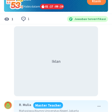
Klaim
Habis dalam
01
:
17
:
09
:
19
1
1
Jawaban terverifikasi
Iklan
R. Mulia
Master Teacher
Mahasiswa/Alumni Universitas Negeri Jakarta