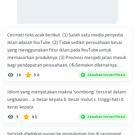
Cermati teks acak berikut. (1) Salah satu media penyedia
iklan adalah YouTube. (2) Tidak sedikit perusahaan besar
yang menggunakan fitur iklan pada YouTube untuk
memasarkan produknya. (3) Promosi menjadi jalan masuk
bagi pendapatan perusahaan. (4) Semakin dikenalnya
suatu produk oleh konsumen, semakin besar pula peluang
14
5.0
Jawaban terverifikasi
penjualan produk. (5) Hal ini disebabkan iklan atau
promosi merupakan cara untuk mengenalkan produk
Idiom yang menyatakan makna 'sombong' tersirat dalam
perusahaan kepada konsumen. Urutan yang tepat agar
ungkapan.... a. besar kepala b. besar mulut c. tinggi hati d.
menjadi teks eksposisi yang padu adalah .... A. (1)-(2)-(3)-
keras kepala
(4)-(5) B. (2)-(1)-(3)-(4)-(5) C. (3)-(1)-(2)-(5)-(4) D. (3)-(5)-
5
4.5
Jawaban terverifikasi
(4)-(1)-(2) E. (5)-(1)-(3)-(4)-(2)
Setelah diadakan survei ke pemukiman liar di sepanjang