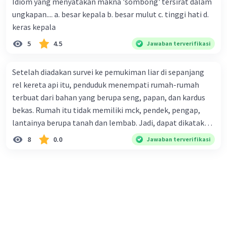
Idiom yang menyatakan makna 'sombong' tersirat dalam
perusahaan kepada konsumen. Urutan yang tepat agar
ungkapan.... a. besar kepala b. besar mulut c. tinggi hati d.
menjadi teks eksposisi yang padu adalah .... A. (1)-(2)-(3)-
keras kepala
(4)-(5) B. (2)-(1)-(3)-(4)-(5) C. (3)-(1)-(2)-(5)-(4) D. (3)-(5)-
5
4.5
Jawaban terverifikasi
(4)-(1)-(2) E. (5)-(1)-(3)-(4)-(2)
Setelah diadakan survei ke pemukiman liar di sepanjang
rel kereta api itu, penduduk menempati rumah-rumah
terbuat dari bahan yang berupa seng, papan, dan kardus
bekas. Rumah itu tidak memiliki mck, pendek, pengap,
lantainya berupa tanah dan lembab. Jadi, dapat dikatakan
bahwa tempat tinggal mereka tidak layak huni dan tidak
8
0.0
Jawaban terverifikasi
sehat. Penalaran yang digunakan dalam paragraf tersebut
adalah . . . .