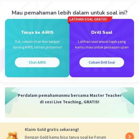
Mau pemahaman lebih dalam untuk soal ini?
LATIHAN SOAL GRATIS!
Tanya ke AiRIS
Drill Soal
Iklan
Yuk, cobain chat dan belajar
Latihan soal sesuai topik yang
bareng AiRIS, teman pintarmu!
kamu mau untuk persiapan ujian
Chat AiRIS
Cobain Drill Soal
Perdalam pemahamanmu bersama Master Teacher
di sesi Live Teaching, GRATIS!
Klaim Gold gratis sekarang!
Dengan Gold kamu bisa tanya soal ke Forum