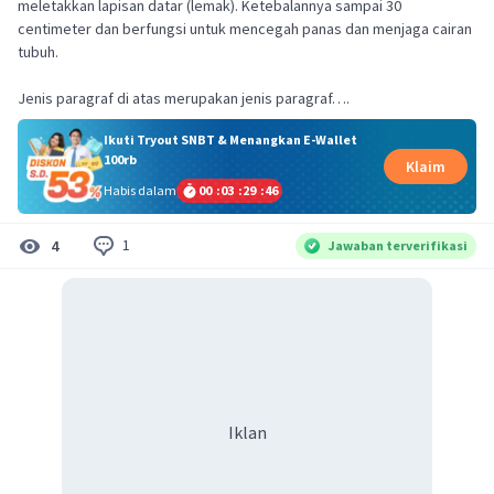
meletakkan lapisan datar (lemak). Ketebalannya sampai 30
centimeter dan berfungsi untuk mencegah panas dan menjaga cairan
tubuh.
Jenis paragraf di atas merupakan jenis paragraf….
Ikuti Tryout SNBT & Menangkan E-Wallet
100rb
Klaim
Habis dalam
00
:
03
:
29
:
46
1
4
Jawaban terverifikasi
Iklan