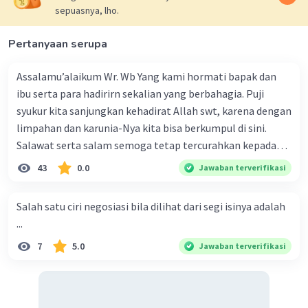
sepuasnya, lho.
Pertanyaan serupa
Assalamu’alaikum Wr. Wb Yang kami hormati bapak dan
ibu serta para hadirirn sekalian yang berbahagia. Puji
syukur kita sanjungkan kehadirat Allah swt, karena dengan
limpahan dan karunia-Nya kita bisa berkumpul di sini.
Salawat serta salam semoga tetap tercurahkan kepada
junjungan Nabi besar Muhammad saw, karena beliau
43
0.0
Jawaban terverifikasi
menyiarkan agama yang haq, yakni agama islam, agama
yang diridai oleh Allah swt. Semoga kita sekalian termasuk
Salah satu ciri negosiasi bila dilihat dari segi isinya adalah
ke dalam umat-Nya yang diberkahi. Amin ya rabbal alamin.
...
Hadirin sekalian yang berbahagia! Dirasa amat penting
7
5.0
Jawaban terverifikasi
sekali jiwa sosial untuk diterapkan di lingkungan keluarga,
sanak saudara, bahkan juga di masyarakat luas. Karena
dengan jiwa sosial, maka terjalinlah di antara kita saling
tolong-menolong, dan kasih sayang. Sehngga orang-