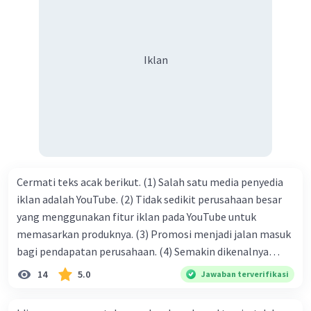
orang yang butuh akan pertolongan kita, akan
mendapatkan haq-Nya. Perhatikan kalimat berikut! Puji
syukur kita sanjungkan kehadirat Allah swt, karena dengan
Iklan
limpahan karuniaNya kita bisa berkumpul di sini. Kalimat
tersebut termasuk …. A. salam pembuka B. ucapan terima
kasih C. pengenalan topik D. tema E. judul
Cermati teks acak berikut. (1) Salah satu media penyedia
iklan adalah YouTube. (2) Tidak sedikit perusahaan besar
yang menggunakan fitur iklan pada YouTube untuk
memasarkan produknya. (3) Promosi menjadi jalan masuk
bagi pendapatan perusahaan. (4) Semakin dikenalnya
suatu produk oleh konsumen, semakin besar pula peluang
14
5.0
Jawaban terverifikasi
penjualan produk. (5) Hal ini disebabkan iklan atau
promosi merupakan cara untuk mengenalkan produk