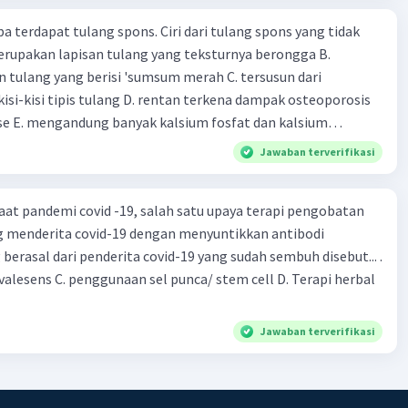
iri bawah ke kanan atas b. Menimbulkan deflasi di mana bentuk
makanan
pa terdapat tulang spons. Ciri dari tulang spons yang tidak
 beredar (penawaran uang) naik dari kiri bawah ke kanan atas
erupakan lapisan tulang yang teksturnya berongga B.
meningkat di mana bentuk kurva jumlah uang beredar
 tulang yang berisi 'sumsum merah C. tersusun dari
aik dari kiri bawah ke kanan atas d. Tingkat bunga turun di
kisi-kisi tipis tulang D. rentan terkena dampak osteoporosis
 jumlah uang beredar (penawaran uang) naik dari kiri bawah
e E. mengandung banyak kalsium fosfat dan kalsium
Tingkat bunga turun di mana bentuk kurva jumlah uang
bijakan fiskal kontraktif dilakukan
Jawaban terverifikasi
a. Menurunkan pengeluaran pemerintah (G), menambah
fer (Tr) dan meningkatkan pemungutan pajak (Tx) b.
aat pandemi covid -19, salah satu upaya terapi pengobatan
ngurangi Tr, dan meningkatkan Tx c. Menurunkan G,
g menderita covid-19 dengan menyuntikkan antibodi
 menurunkan Tx d. Meningkatkan G, mengurangi Tr, dan
erasal dari penderita covid-19 yang sudah sembuh disebut... .
Meningkatkan G, menambah Tr, dan menurunkan Tx Cara
nvalesens C. penggunaan sel punca/ stem cell D. Terapi herbal
bijakan tingkat diskonto oleh Bank Sentral dalam melakukan
adalah .... a. Mengatur jumlah pemberian kredit b.
surat-surat berharga di pasar uang c. Menetapkan giro wajib
Jawaban terverifikasi
 requirement ratio) d. Mengatur tingkat bunga tabungan e.
nga pinjaman bank sentral kepada bank umum Perhatikan
 berikut. 1). Menaikkan tarif pajak. 2). Diversifikasi pajak. 3).