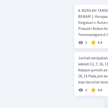
A. BERILAH TANDA
BENAR! 1. Kerajaan
Singasari c. Kutai
Prasasti Kebon Ko
Tarumanegara d. 
kejayaan pada mas
2
5.0
Ageng Tirtayasa d
adalah …. a. Aceh 
Jumlah penjualan
peninggalan keraj
adalah 12, 7, 16,
Borobudur d. Pond
Adapun jumlah pen
yang mempunyai ….
18, 15 Pada jam ke
banyak c. Raja-raj
kopi bersitat kon
bukan termasuk ke
5? (A) 15 dan 45 (B
Gunung 8. Daratan
2
0.0
Selat d. Tanjung 9
bagian c. 2 bagian
Jawa Tengah b. Ja