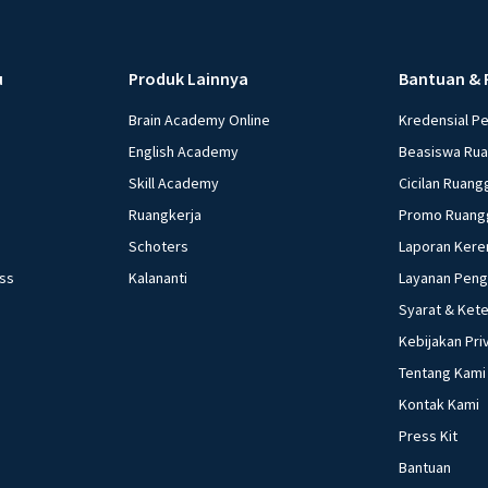
Menaikkan suku bun
harga. Yang termasuk
d. 3) dan 5) e. 4) dan 5) Investasi bank lesu, daya beli melemah a
u
Produk Lainnya
Bantuan & 
kepada apresiasi 
Brain Academy Online
Kredensial P
moneter yang pali
bunga bank b. Mem
English Academy
Beasiswa Ru
masyarakat d. Me
Skill Academy
Cicilan Ruang
Akibat yang ditimb
Ruangkerja
Promo Ruang
kebijakan moneter
Schoters
Laporan Kere
tetap b. Output b
ess
Kalananti
Layanan Pen
naik d. Output tur
Syarat & Ket
bawah ini yang ti
pengaturan jumlah 
Kebijakan Pri
moneter ekspansif
Tentang Kami
Market Operation)
Kontak Kami
Policy)/ Tight Mon
Press Kit
Meningkatkan jumlah barang di
Bantuan
dolar mengalami 