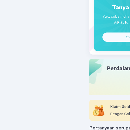
Tanya
B.
Yuk, cobain cha
AiRIS, te
Beri R
Ch
Perdala
Klaim Gold
Dengan Gol
Pertanyaan serup