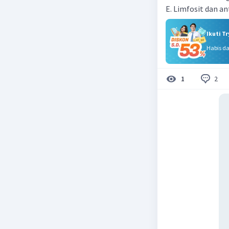
E. Limfosit dan an
Ikuti T
Habis d
2
1