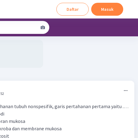
Daftar
Masuk
:52
hanan tubuh nonspesifik, garis pertahanan pertama yaitu .…
odi
bran mukosa
mikroba dan membrane mukosa
gosit