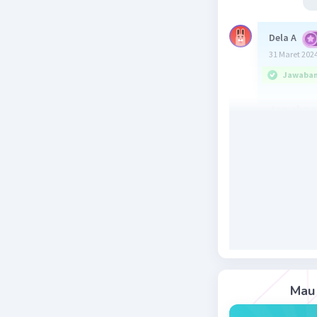
Dela A
31 Maret 2024
Jawaban 
Jawaban 
Pembahas
Kulit da
nonspesif
pertama. 
kecuali ji
Beri R
Mau 
Mazaya M
31 Maret 2024