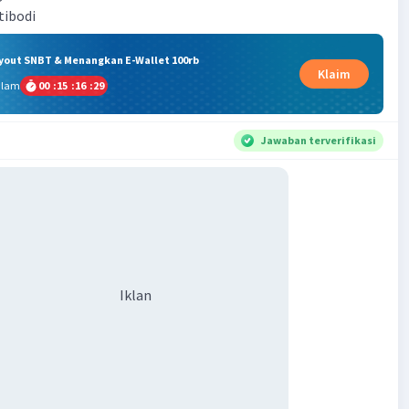
tibodi
ryout SNBT & Menangkan E-Wallet 100rb
Klaim
alam
00
:
15
:
16
:
28
Jawaban terverifikasi
Iklan