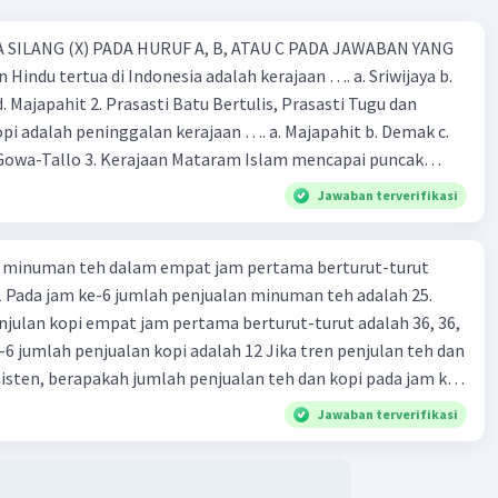
 SILANG (X) PADA HURUF A, B, ATAU C PADA JAWABAN YANG
 Hindu tertua di Indonesia adalah kerajaan …. a. Sriwijaya b.
 d. Majapahit 2. Prasasti Batu Bertulis, Prasasti Tugu dan
pi adalah peninggalan kerajaan …. a. Majapahit b. Demak c.
Gowa-Tallo 3. Kerajaan Mataram Islam mencapai puncak
a pemerintahan …. a. Hayam Wuruk b. Sultan Agung c. Sultan
Jawaban terverifikasi
. Sultan Hasanudin 4. Kerajaan Islam pertama di Indonesia
b. Demak c. Gowa-Tallo d. Samudra Pasai 5. Berikut adalah
 minuman teh dalam empat jam pertama berturut-turut
aan Islam, kecuali … a. Masjid Demak b. Menara Kudus c. Candi
 11 Pada jam ke-6 jumlah penjualan minuman teh adalah 25.
ok Pesantren 6. Kerajaan Majapahit dikenal dengan kerajaan
julan kopi empat jam pertama berturut-turut adalah 36, 36,
 a. Permaisuri yang cantik-cantik b. Angkatan darat yang
-6 jumlah penjualan kopi adalah 12 Jika tren penjulan teh dan
a yang bijak d. Kekuatan maritim yang besar 7. Berikut ini yang
sisten, berapakah jumlah penjualan teh dan kopi pada jam ke-
nampakan alam adalah …. a. Sungai b. Pelabuhan c. Danau d.
) 20 dan 60 (C) 20 dan 45 (D) 15 dan 50 (E) 22 dan 60
 yang menjorok ke laut dinamakan …. a. Lembah b. Teluk c.
Jawaban terverifikasi
. Wilayah Indonesia dibagi menjadi …. waktu. a. 3 bagian b. 4
 d. 1 bagian 10. Dataran tinggi Dieng terdapat di Provinsi …. a.
wa timur c. Jawa barat d. Banten 11. Kota Semarang,