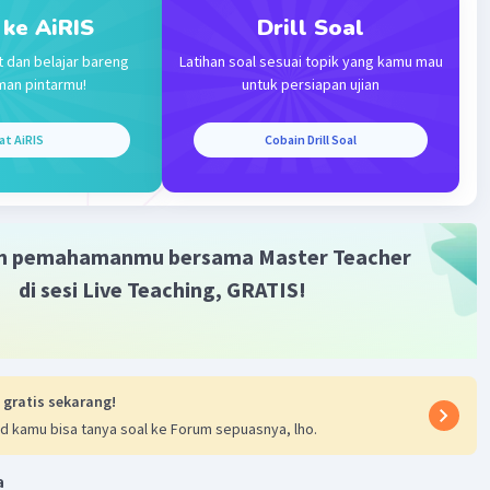
 ke AiRIS
Drill Soal
t dan belajar bareng
Latihan soal sesuai topik yang kamu mau
Iklan
man pintarmu!
untuk persiapan ujian
·
0.0
(
0
)
Balas
ating
at AiRIS
Cobain Drill Soal
m pemahamanmu bersama Master Teacher
di sesi Live Teaching, GRATIS!
 gratis sekarang!
d kamu bisa tanya soal ke Forum sepuasnya, lho.
a