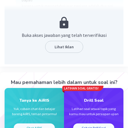
karena untuk mengetahui jajar genjang adalah dua sisi
yang berhadapan sama panjang atau sejajar. bisa juga
kita menganggap persegi panjang.
·
0.0
(
0
)
Balas
Beri Rating
Buka akses jawaban yang telah terverifikasi
Lihat Iklan
Iklan
Mau pemahaman lebih dalam untuk soal ini?
LATIHAN SOAL GRATIS!
Tanya ke AiRIS
Drill Soal
Yuk, cobain chat dan belajar
Latihan soal sesuai topik yang
bareng AiRIS, teman pintarmu!
kamu mau untuk persiapan ujian
Chat AiRIS
Cobain Drill Soal