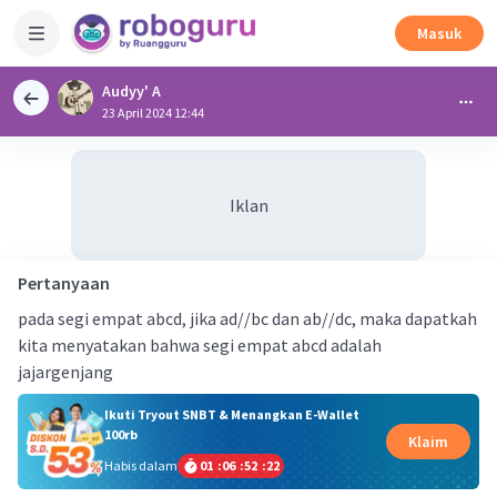
Masuk
Audyy' A
23 April 2024 12:44
Iklan
Pertanyaan
pada segi empat abcd, jika ad//bc dan ab//dc, maka dapatkah
kita menyatakan bahwa segi empat abcd adalah
jajargenjang
Ikuti Tryout SNBT & Menangkan E-Wallet
100rb
Klaim
Habis dalam
01
:
06
:
52
:
22