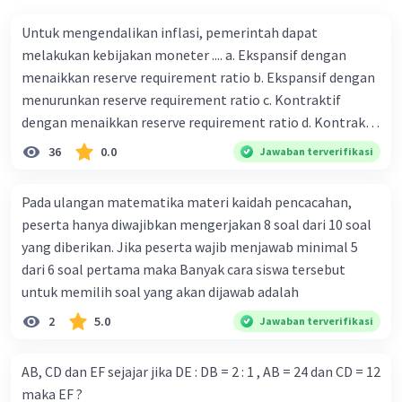
Untuk mengendalikan inflasi, pemerintah dapat
melakukan kebijakan moneter .... a. Ekspansif dengan
menaikkan reserve requirement ratio b. Ekspansif dengan
menurunkan reserve requirement ratio c. Kontraktif
dengan menaikkan reserve requirement ratio d. Kontraktif
dengan menurunkan reserve requirement ratio e.
36
0.0
Jawaban terverifikasi
Ekspansif dengan menaikkan tingkat diskonto Bila Bank
Indonesia melakukan kebijakan moneter ekspansif,
Pada ulangan matematika materi kaidah pencacahan,
ceteris paribus maka .... a. Menimbulkan inflasi di mana
peserta hanya diwajibkan mengerjakan 8 soal dari 10 soal
bentuk kurva jumlah uang beredar (penawaran uang) naik
yang diberikan. Jika peserta wajib menjawab minimal 5
dari kiri bawah ke kanan atas b. Menimbulkan deflasi di
dari 6 soal pertama maka Banyak cara siswa tersebut
mana bentuk kurva jumlah uang beredar (penawaran
untuk memilih soal yang akan dijawab adalah
uang) naik dari kiri bawah ke kanan atas c. Tingkat bunga
2
5.0
Jawaban terverifikasi
meningkat di mana bentuk kurva jumlah uang beredar
(penawaran uang) naik dari kiri bawah ke kanan atas d.
Tingkat bunga turun di mana bentuk kurva jumlah uang
AB, CD dan EF sejajar jika DE : DB = 2 : 1 , AB = 24 dan CD = 12
beredar (penawaran uang) naik dari kiri bawah ke kanan
maka EF ?