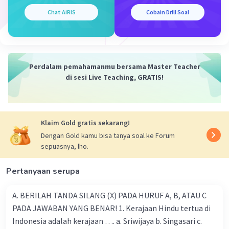
yang berbeda kita dapat memilih 3 guci dari 12.
Chat AiRIS
Cobain Drill Soal
Menggunakan rumus yang sama, kita mendapatkan:
C(12, 3) = 12! / [3!(12-3)!] = 220
Akhirnya, kita dapat menghitung probabilitas dengan
Perdalam pemahamanmu bersama Master Teacher
membagi jumlah cara yang kita pilih 2 guci rusak dengan
di sesi Live Teaching, GRATIS!
jumlah total cara kita dapat memilih 3 guci:
P(2 rusak) = C(4, 2) / C(12, 3) = 6 / 220 = 0.083
Klaim Gold gratis sekarang!
Jadi, probabilitas memilih 2 guci rusak dari 3 adalah
Dengan Gold kamu bisa tanya soal ke Forum
0.083.
sepuasnya, lho.
·
0.0
(
0
)
Balas
Beri Rating
Pertanyaan serupa
A. BERILAH TANDA SILANG (X) PADA HURUF A, B, ATAU C
PADA JAWABAN YANG BENAR! 1. Kerajaan Hindu tertua di
Indonesia adalah kerajaan …. a. Sriwijaya b. Singasari c.