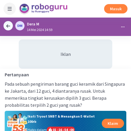
Masuk
Dera M
14 Mei 2024 14:59
Iklan
Pertanyaan
Pada sebuah pengiriman barang guci keramik dari Singapura
ke Jakarta, dari 12 guci, 4 diantaranya rusak. Untuk
memeriksa tingkat kerusakan dipilih 3 guci. Berapa
probabilitas terpilih 2 guci yang rusak?
Ikuti Tryout SNBT & Menangkan E-Wallet
100rb
Klaim
Habis dalam
01
:
16
:
53
:
59