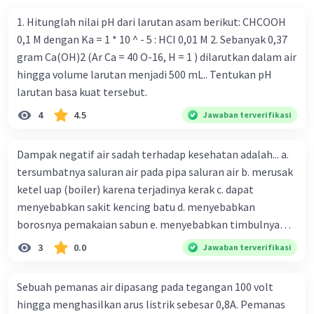
1. Hitunglah nilai pH dari larutan asam berikut: CHCOOH
0,1 M dengan Ka = 1 * 10 ^ - 5 : HCI 0,01 M 2. Sebanyak 0,37
gram Ca(OH)2 (Ar Ca = 40 O-16, H = 1 ) dilarutkan dalam air
hingga volume larutan menjadi 500 mL.. Tentukan pH
larutan basa kuat tersebut.
4
4.5
Jawaban terverifikasi
Dampak negatif air sadah terhadap kesehatan adalah... a.
tersumbatnya saluran air pada pipa saluran air b. merusak
ketel uap (boiler) karena terjadinya kerak c. dapat
menyebabkan sakit kencing batu d. menyebabkan
borosnya pemakaian sabun e. menyebabkan timbulnya
karang gigi dan gigi keropos
3
0.0
Jawaban terverifikasi
Sebuah pemanas air dipasang pada tegangan 100 volt
hingga menghasilkan arus listrik sebesar 0,8A. Pemanas