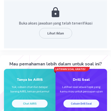
Pembahasan
Mr Na2SO4 = 142
mol Na2SO4: 28,4/142 = 0,2
Buka akses jawaban yang telah terverifikasi
ΔH
° : 342/0,2 = 1710 kJ/mol
Lihat Iklan
d
·
0.0
(
0
)
Balas
Beri Rating
Mau pemahaman lebih dalam untuk soal ini?
LATIHAN SOAL GRATIS!
Tanya ke AiRIS
Drill Soal
Yuk, cobain chat dan belajar
Latihan soal sesuai topik yang
bareng AiRIS, teman pintarmu!
kamu mau untuk persiapan ujian
Iklan
Chat AiRIS
Cobain Drill Soal