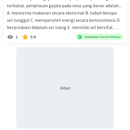
terbatas. penjelasan gejala pada virus yang benar adalah...
A. mencerna makanan secara eksternal B. tubuh berupa
sel tunggal C. memperoleh energi secara kemosintesis D.
berproduksi didalam sel inang E. memiliki sel bersifat
prokariotik
1
5.0
Jawaban terverifikasi
Iklan