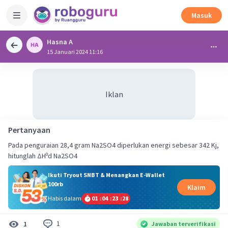
Masuk
Hasna A
15 Januari 2024 11:16
Iklan
Pertanyaan
Pada penguraian 28,4 gram Na2SO4 diperlukan energi sebesar 342 Kj,
hitunglah ∆H⁰d Na2SO4
Ikuti Tryout SNBT & Menangkan E-Wallet
100rb
Klaim
Habis dalam
01
:
04
:
23
:
27
1
1
Jawaban terverifikasi