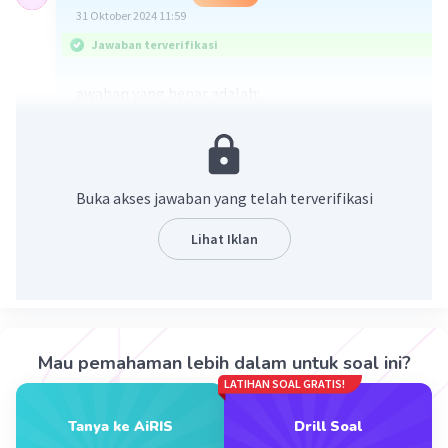
31 Oktober 2024 11:59
Jawaban terverifikasi
awaban yang benar adalah:
D. berproduksi di dalam sel inang
Penjelasannya : virus tidak dapat hidup atau
berkembang biak secara mandiri. Virus
membutuhkan sel inang untuk bereproduksi,
Buka akses jawaban yang telah terverifikasi
karena mereka tidak memiliki alat atau
mekanisme sendiri untuk menghasilkan energi
Lihat Iklan
atau menggandakan materi genetiknya. Virus
juga bukan merupakan sel, sehingga tidak
memiliki struktur seperti pada sel prokariotik
atau eukariotik.
Mau pemahaman lebih dalam untuk soal ini?
LATIHAN SOAL GRATIS!
·
5.0
(
2
)
Balas
Beri Rating
Tanya ke AiRIS
Drill Soal
Aisyaulia A
Level 3