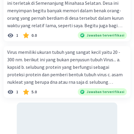
ini terletak di Semenanjung Minahasa Selatan. Desa ini
menyimpan begitu banyak memori dalam benak orang-
orang yang pernah berdiam di desa tersebut dalam kurun
waktu yang relatif Iama, seperti saya. Begitu juga bagi
mereka yang baru mengunjunginya meski hanya sebentar.
1
0.0
Jawaban terverifikasi
Desa itu dinamai Lopana. Sore itu, saya tiba dari Amerika
dengan satu keinginan kuat yang tak tertahankan lagi,
Virus memiliki ukuran tubuh yang sangat kecil yaitu 20 -
yaitu untuk kembali mengunjungi desa tempat ibu saya
300 nm. berikut ini yang bukan penyusun tubuh Virus... a.
dilahirkan, Lopana. Dari Kota Manado, saya memerlukan
kapsid b. selubung protein yang berfungsi sebagai
waktu 45 menit hingga 1 jam untuk sampai di Lopana. Itu
proteksi protein dan pemberi bentuk tubuh virus c. asam
tentu kalau jalanan tidak macet. Perjalanan menuju
nukleat yang berupa dna atau rna saja d. selubung
Lopana memang selalu mendebarkan. Kita harus
lipoprotein hanya dimiliki oleh beberapa jenis virus
1
5.0
Jawaban terverifikasi
melewati jalanan panjang nan berliku. Di beberapa Iokasi,
seperti herpes, aida, dan influenza e. memiliki dinding sel
terlihat jurang yang sangat dalam, bukit yang begitu
yan terdiri atas peptidoglikan
tinggi, dan lereng yang amat terjal berkelok-kelok. Pohon
kelapa (nyiur melambai) terlihat mendominasi tanaman
di sepanjang jalan. Kalau ke Desa Sonder didominasi
tanaman cengkih maka ke Lopana pohon kelapalah