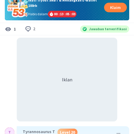
Ikuti Tryout SNBT & Menangkan E-Wallet
100rb
Klaim
Habis dalam
00
:
13
:
05
:
03
2
1
Jawaban terverifikasi
Iklan
Tyrannosaurus T
Level 20