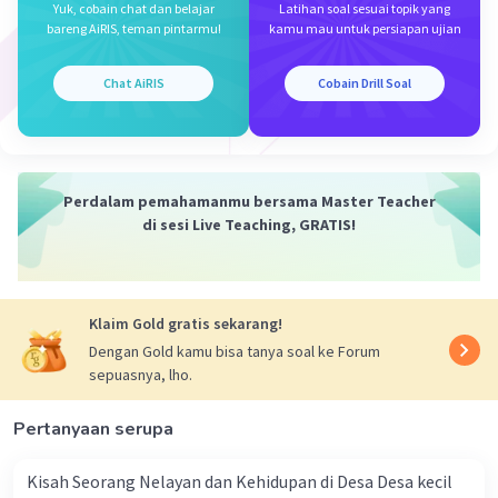
Yuk, cobain chat dan belajar
Latihan soal sesuai topik yang
31 Oktober 2024 12:00
bareng AiRIS, teman pintarmu!
kamu mau untuk persiapan ujian
yeyy, thnks ka sudah jawab pertanyaan saya
Chat AiRIS
Cobain Drill Soal
Rohasianna R
Level 21
01 November 2024 12:23
Perdalam pemahamanmu bersama Master Teacher
Jawabannya : d
di sesi Live Teaching, GRATIS!
Iklan
·
5.0
(
1
)
Balas
Beri Rating
Klaim Gold gratis sekarang!
Dengan Gold kamu bisa tanya soal ke Forum
sepuasnya, lho.
Pertanyaan serupa
Kisah Seorang Nelayan dan Kehidupan di Desa Desa kecil