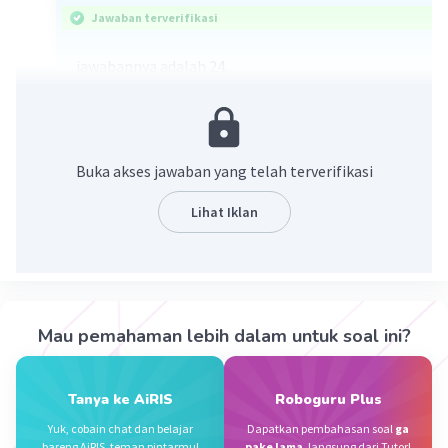
Jawaban terverifikasi
jawabannya adalah 24.
Buka akses jawaban yang telah terverifikasi
Lihat Iklan
·
0.0
(
0
)
Balas
Beri Rating
Mau pemahaman lebih dalam untuk soal ini?
Jihan M
Level 11
20 April 2024 14:02
Tanya ke AiRIS
Roboguru Plus
24 anak
Yuk, cobain chat dan belajar
Dapatkan pembahasan soal
ga
Iklan
bareng AiRIS, teman pintarmu!
pake lama
, langsung dari Tutor!