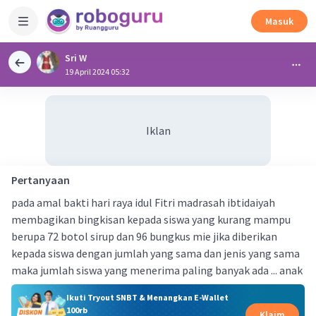
Masuk
Sri W
19 April 2024 05:32
Iklan
Pertanyaan
pada amal bakti hari raya idul Fitri madrasah ibtidaiyah
membagikan bingkisan kepada siswa yang kurang mampu
berupa 72 botol sirup dan 96 bungkus mie jika diberikan
kepada siswa dengan jumlah yang sama dan jenis yang sama
maka jumlah siswa yang menerima paling banyak ada ... anak
Ikuti Tryout SNBT & Menangkan E-Wallet
100rb
Klaim