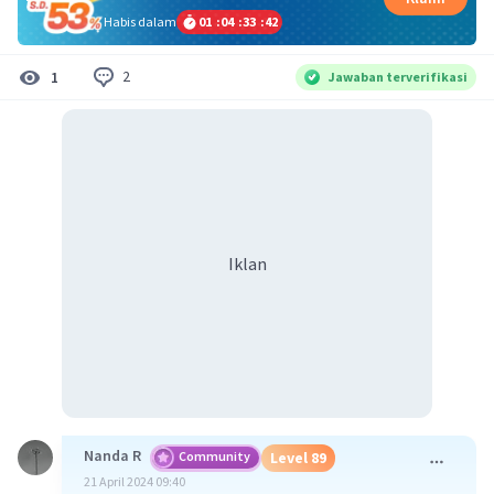
Habis dalam
01
:
04
:
33
:
41
2
1
Jawaban terverifikasi
Iklan
Nanda R
Community
Level 89
21 April 2024 09:40