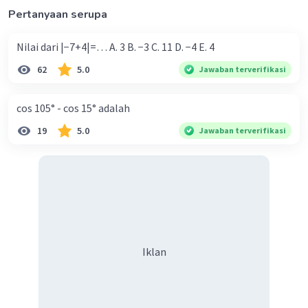
= log 4/log 5 + log 5 + log 6
Pertanyaan serupa
= ⁵log 4/⁵log 5 + ⁵log 5 + ⁵log 6 (tambahkan basis
5 di atas setiap log mengikuti rumus yang telah
Nilai dari |−7+4|=… A. 3 B. −3 C. 11 D. −4 E. 4
diketahui)
62
5.0
Jawaban terverifikasi
= q/(1 + 1 + ⁵log 6) (ubah & substitusikan)
= q/(2 + (log 6/log 5))
cos 105° - cos 15° adalah
= q/(2 + (⁶log 6/⁶log 5)) (tambahkan basis 6
dalam pecahan kedua)
19
5.0
Jawaban terverifikasi
= q/(2 + (1/p))
= q/((2p + 1)/p)
= q × p/(2p+1)
= pq/(2p + 1)
Jawaban
: pq/(2p + 1)
Semoga membantu! :D
Iklan
·
5.0
(
1
)
Balas
Beri Rating