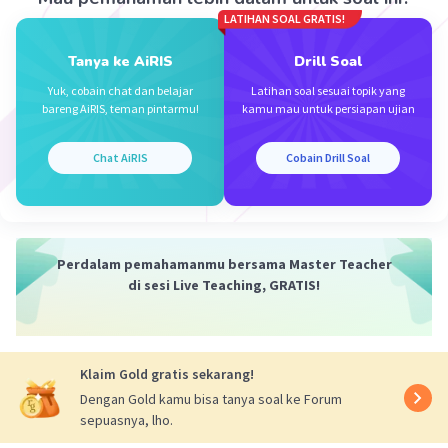
pq/(2p + 1).
LATIHAN SOAL GRATIS!
Tanya ke AiRIS
Drill Soal
Semoga membantu.
Yuk, cobain chat dan belajar
Latihan soal sesuai topik yang
bareng AiRIS, teman pintarmu!
kamu mau untuk persiapan ujian
·
5.0
(
1
)
Balas
Beri Rating
Chat AiRIS
Cobain Drill Soal
MagicalMiracle M
Level 1
03 Oktober 2023 10:12
Jawaban terverifikasi
Perdalam pemahamanmu bersama Master Teacher
Diketahui
:
Iklan
di sesi Live Teaching, GRATIS!
p = ⁶log 5
q = ⁵log 4
¹⁵⁰log 4 = ?
Klaim Gold gratis sekarang!
Pembahasan
:
Dengan Gold kamu bisa tanya soal ke Forum
a
¹⁵⁰log 4 = log 4/log 150 (mengikuti sifat
log b =
sepuasnya, lho.
log b/log a)