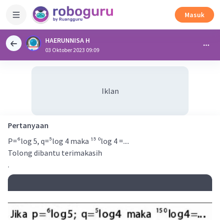
Masuk
HAERUNNISA H
03 Oktober 2023 09:09
Iklan
Pertanyaan
P=⁶log 5, q=⁵log 4 maka ¹⁵ ⁰log 4 =....
Tolong dibantu terimakasih
.