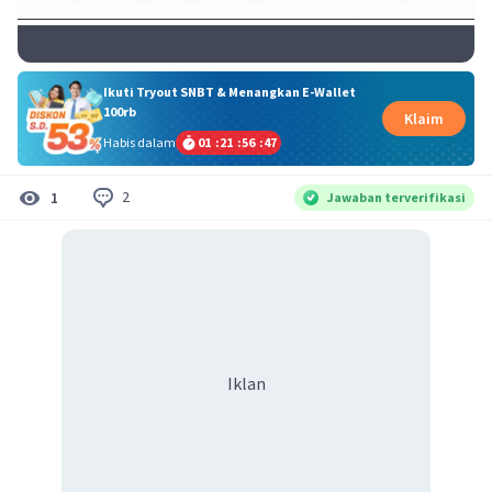
Ikuti Tryout SNBT & Menangkan E-Wallet
100rb
Klaim
Habis dalam
01
:
21
:
56
:
47
2
1
Jawaban terverifikasi
Iklan