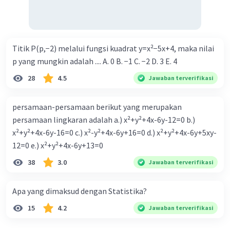
Titik P(p,−2) melalui fungsi kuadrat y=x²−5x+4, maka nilai
p yang mungkin adalah .... A. 0 B. −1 C. −2 D. 3 E. 4
28
4.5
Jawaban terverifikasi
persamaan-persamaan berikut yang merupakan
persamaan lingkaran adalah a.) x²+y²+4x-6y-12=0 b.)
x²+y²+4x-6y-16=0 c.) x²-y²+4x-6y+16=0 d.) x²+y²+4x-6y+5xy-
12=0 e.) x²+y²+4x-6y+13=0
38
3.0
Jawaban terverifikasi
Apa yang dimaksud dengan Statistika?
15
4.2
Jawaban terverifikasi