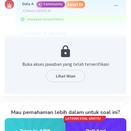
Dela A
Community
Level 92
31 Maret 2024 03:43
Jawaban terverifikasi
Jawaban: D. Ideologi
Organisasi Kerja sama Islam atau OKI
merupakan organisasi kerja sama internasional
yang didirikan berdasarkan kesamaan ideoplogi
Buka akses jawaban yang telah terverifikasi
yaitu agama Islam
Lihat Iklan
·
0.0
(
0
)
Balas
Beri Rating
Mazaya M
Community
Level 25
31 Maret 2024 04:07
Mau pemahaman lebih dalam untuk soal ini?
LATIHAN SOAL GRATIS!
D.
Tanya ke AiRIS
Drill Soal