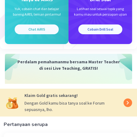
Iklan
·
0.0
(
0
)
Balas
Beri Rating
Yuk, cobain chat dan belajar
Latihan soal sesuai topik yang
bareng AiRIS, teman pintarmu!
kamu mau untuk persiapan ujian
Chat AiRIS
Cobain Drill Soal
Perdalam pemahamanmu bersama Master Teacher
di sesi Live Teaching, GRATIS!
Klaim Gold gratis sekarang!
Dengan Gold kamu bisa tanya soal ke Forum
sepuasnya, lho.
Pertanyaan serupa