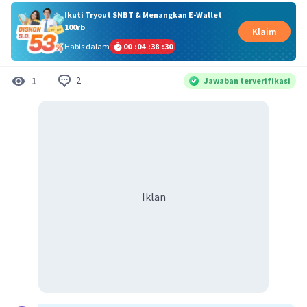
Ikuti Tryout SNBT & Menangkan E-Wallet
100rb
Klaim
Habis dalam
00
:
04
:
38
:
30
2
1
Jawaban terverifikasi
Iklan