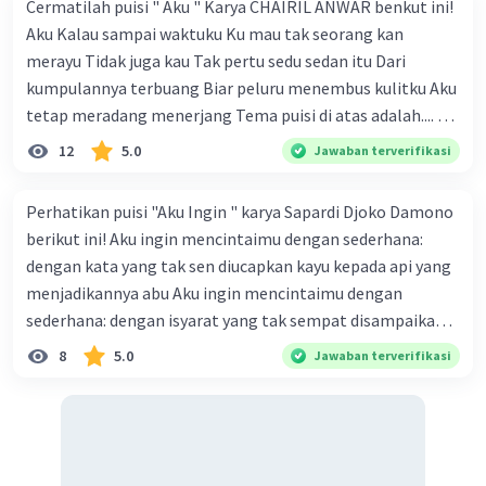
Cermatilah puisi " Aku " Karya CHAIRIL ANWAR benkut ini!
Aku Kalau sampai waktuku Ku mau tak seorang kan
merayu Tidak juga kau Tak pertu sedu sedan itu Dari
kumpulannya terbuang Biar peluru menembus kulitku Aku
tetap meradang menerjang Tema puisi di atas adalah.... A.
ketekunan dan kemauan seseorang dalam
12
5.0
Jawaban terverifikasi
memperjuangan hak dirinya B. kemauan untuk hidup
tenang tanpa beban C. kegigihan sesorang dalam
Perhatikan puisi "Aku Ingin " karya Sapardi Djoko Damono
mendapatkan cinta sejati D. seseorang yang tidak mau
berikut ini! Aku ingin mencintaimu dengan sederhana:
diganggu oleh siapapun E. kepasrahan kepada keadaan
dengan kata yang tak sen diucapkan kayu kepada api yang
yang sedang terjadi
menjadikannya abu Aku ingin mencintaimu dengan
sederhana: dengan isyarat yang tak sempat disampaikan
awan kepada hujan yang menjadikannya tiada Penyair
8
5.0
Jawaban terverifikasi
mencintai seseorang dengan setulus hat dan dengan cara
yang tidak berlebihan. Dengan cara mencintai dengan
keserhanaan dan kesetiaan, bahwa kesederhanaan
menciptakan kesetiaan yang begitu berarti dengan
mencintai yang tak mengharapkan imbalan. Hal ini