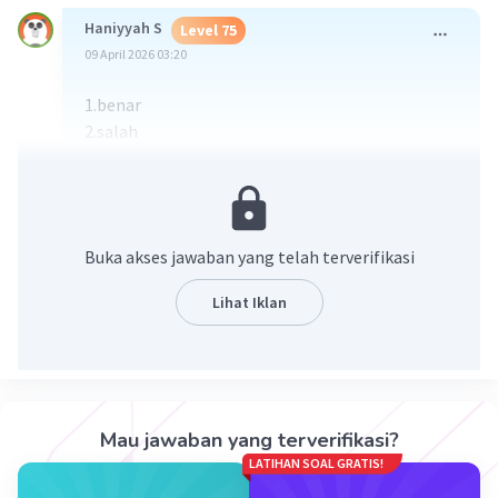
Haniyyah S
Level 75
09 April 2026 03:20
1.benar
2.salah
3.benar
·
0.0
(
0
)
Balas
Beri Rating
Buka akses jawaban yang telah terverifikasi
Hasna A
Level 29
Lihat Iklan
16 April 2026 09:49
1. benar
2. salah (harusnya 4 hari, bukan 3)
Iklan
3. benar
Mau jawaban yang terverifikasi?
·
0.0
(
0
)
Balas
Beri Rating
LATIHAN SOAL GRATIS!