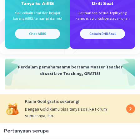
Tanya ke AiRIS
Drill Soal
Yuk, cobain chat dan belajar
Latihan soal sesuai topik yang
bareng AiRIS, teman pintarmu!
kamu mau untuk persiapan ujian
Chat AiRIS
Cobain Drill Soal
Perdalam pemahamanmu bersama Master Teacher
di sesi Live Teaching, GRATIS!
Klaim Gold gratis sekarang!
Dengan Gold kamu bisa tanya soal ke Forum
sepuasnya, lho.
Pertanyaan serupa