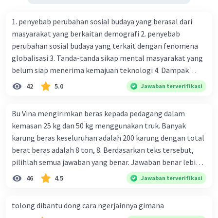
1. penyebab perubahan sosial budaya yang berasal dari
masyarakat yang berkaitan demografi 2. penyebab
perubahan sosial budaya yang terkait dengan fenomena
globalisasi 3. Tanda-tanda sikap mental masyarakat yang
belum siap menerima kemajuan teknologi 4. Dampak
modernisasi dalam kehidupan sosial masyarakat 5.
42
5.0
Jawaban terverifikasi
Kegiatan manusia di bidang ekonomi yang menunjukkan
perubahan ke arah modernisasi 6. Contoh pengaruh
Bu Vina mengirimkan beras kepada pedagang dalam
modernisasi di bidang ilmu pengetahuan dan pendidikan
kemasan 25 kg dan 50 kg menggunakan truk. Banyak
terhadap pola pikir masyarakat 7. Konsep mengenai
karung beras keseluruhan adalah 200 karung dengan total
proses modernisasi di masyarakat seringkali mengalami
berat beras adalah 8 ton, 8. Berdasarkan teks tersebut,
kesalahan pahaman, salah satunya kesalahan tersebut
pilihlah semua jawaban yang benar. Jawaban benar lebih
menganggap jika menjadi modern adalah mengikuti... 8.
dari satu. Banyak karung beras kemasan 25 kg adalah 50
46
4.5
Jawaban terverifikasi
arti dari globalisasi 9. Bentuk kearifan lokal di wilayah
buah. Banyak karung beras kemasan 50 kg adalah 150
Madura yang berperan dalam pengelolaan SDA dan
buah. Total berat beras dalam kemasan 25 kg adalah 2
dukungan dalam bentuk kebudayaan 10. Syarat menjaga
tolong dibantu dong cara ngerjainnya gimana
ton. Perbandingan berat beras kemasan 25 kg dan 50 kg
tradisi kearifan lokal di Nusantara 11. Ciri uang kartal,