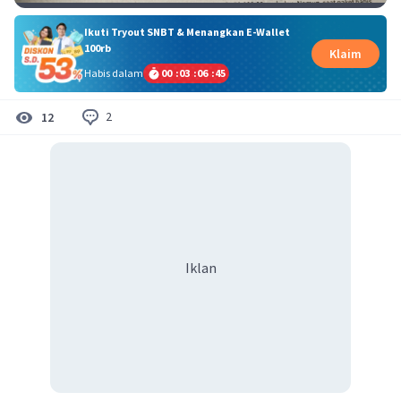
Ikuti Tryout SNBT & Menangkan E-Wallet
100rb
Klaim
Habis dalam
00
:
03
:
06
:
45
2
12
Iklan