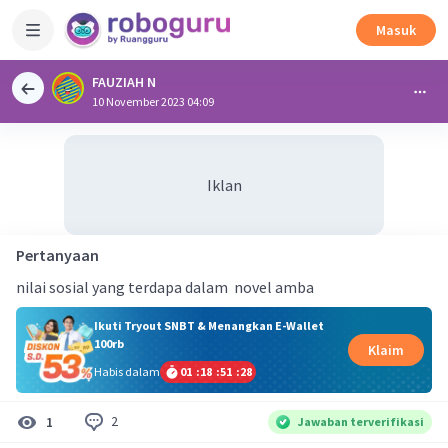
Masuk
FAUZIAH N
10 November 2023 04:09
Iklan
Pertanyaan
nilai sosial yang terdapa dalam novel amba
Ikuti Tryout SNBT & Menangkan E-Wallet
100rb
Klaim
Habis dalam
01
:
18
:
51
:
27
2
1
Jawaban terverifikasi