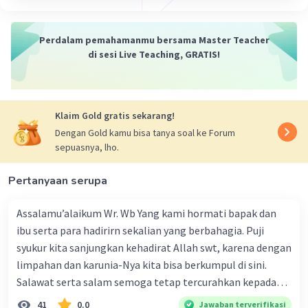
memperkuat rasa kebanggaan akan identitas
budaya dan sejarah Indonesia.
Nilai Persahabatan dan Solidaritas:
Novel ini
Perdalam pemahamanmu bersama Master Teacher
menyoroti hubungan antarmanusia, terutama
di sesi Live Teaching, GRATIS!
nilai persahabatan, kebersamaan, dan
solidaritas di tengah-tengah konflik dan
ketegangan. Karakter-karakternya mengalami
Klaim Gold gratis sekarang!
perjalanan emosional dan spiritual yang
menguatkan hubungan mereka satu sama lain,
Dengan Gold kamu bisa tanya soal ke Forum
sepuasnya, lho.
menciptakan ikatan yang kuat di antara mereka.
Pemberdayaan Perempuan:
"Amba" menyoroti
Pertanyaan serupa
peran perempuan dalam masyarakat dan
perjuangan mereka untuk mendapatkan
Assalamu’alaikum Wr. Wb Yang kami hormati bapak dan
pengakuan dan kebebasan dalam
ibu serta para hadirirn sekalian yang berbahagia. Puji
mengekspresikan diri. Novel ini mengangkat isu-
syukur kita sanjungkan kehadirat Allah swt, karena dengan
isu feminisme dan emansipasi perempuan, serta
limpahan dan karunia-Nya kita bisa berkumpul di sini.
menampilkan karakter-karakter perempuan
yang kuat dan berani.
Salawat serta salam semoga tetap tercurahkan kepada
Toleransi dan Penghormatan Terhadap
junjungan Nabi besar Muhammad saw, karena beliau
41
0.0
Jawaban terverifikasi