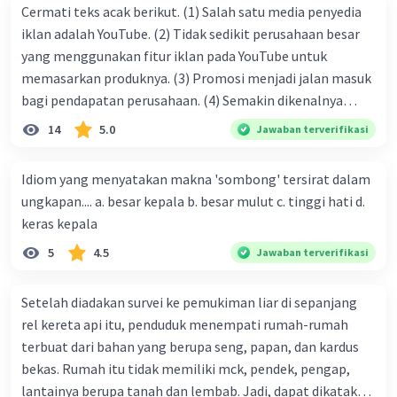
Novel berlatar sejarah ini mengisahkan cinta dan
Cermati teks acak berikut. (1) Salah satu media penyedia
hidup Amba. Amba, anak seorang guru di sebuah
iklan adalah YouTube. (2) Tidak sedikit perusahaan besar
Iklan
kota kecil, Kadipura, di Jawa Tengah. Ia
yang menggunakan fitur iklan pada YouTube untuk
meninggalkan kotanya saat kuliah di jurusan
memasarkan produknya. (3) Promosi menjadi jalan masuk
Sastra Inggris UGM.
bagi pendapatan perusahaan. (4) Semakin dikenalnya
suatu produk oleh konsumen, semakin besar pula peluang
14
5.0
Jawaban terverifikasi
·
0.0
(
0
)
Balas
Beri Rating
penjualan produk. (5) Hal ini disebabkan iklan atau
promosi merupakan cara untuk mengenalkan produk
Idiom yang menyatakan makna 'sombong' tersirat dalam
perusahaan kepada konsumen. Urutan yang tepat agar
ungkapan.... a. besar kepala b. besar mulut c. tinggi hati d.
menjadi teks eksposisi yang padu adalah .... A. (1)-(2)-(3)-
keras kepala
(4)-(5) B. (2)-(1)-(3)-(4)-(5) C. (3)-(1)-(2)-(5)-(4) D. (3)-(5)-
5
4.5
Jawaban terverifikasi
(4)-(1)-(2) E. (5)-(1)-(3)-(4)-(2)
Setelah diadakan survei ke pemukiman liar di sepanjang
rel kereta api itu, penduduk menempati rumah-rumah
terbuat dari bahan yang berupa seng, papan, dan kardus
bekas. Rumah itu tidak memiliki mck, pendek, pengap,
lantainya berupa tanah dan lembab. Jadi, dapat dikatakan