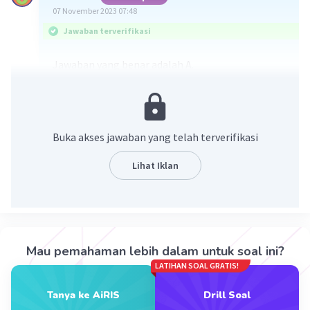
07 November 2023 07:48
Jawaban terverifikasi
Jawaban yang benar adalah A.
Dalam Kamus Besar Bahasa Indonesia (KBBI),
biografi merupakan riwayat hidup seseorang
yang ditulis oleh orang lain. Teks biografi
Buka akses jawaban yang telah terverifikasi
merupakan tulisan yang berisi ulasan mengenai
riwayat hidup seseorang. Hal yang diulas pada
Lihat Iklan
teks biografi ialah keistimewaan seorang tokoh
yang tidak dimiliki oleh orang lain. Teks biografi
dikatakan faktual jika berdasarkan fakta yang
nyata dan benar-benar terjadi.
Mau pemahaman lebih dalam untuk soal ini?
Jadi, jawaban yang benar adalah A.
LATIHAN SOAL GRATIS!
Tanya ke AiRIS
Drill Soal
·
5.0
(
1
)
Balas
Beri Rating