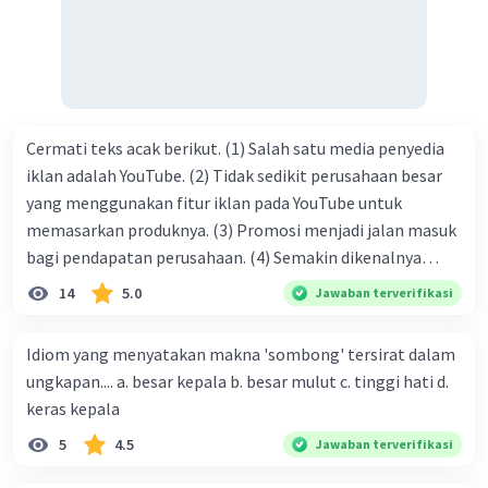
kasih C. pengenalan topik D. tema E. judul
Cermati teks acak berikut. (1) Salah satu media penyedia
iklan adalah YouTube. (2) Tidak sedikit perusahaan besar
yang menggunakan fitur iklan pada YouTube untuk
memasarkan produknya. (3) Promosi menjadi jalan masuk
bagi pendapatan perusahaan. (4) Semakin dikenalnya
suatu produk oleh konsumen, semakin besar pula peluang
14
5.0
Jawaban terverifikasi
penjualan produk. (5) Hal ini disebabkan iklan atau
promosi merupakan cara untuk mengenalkan produk
Idiom yang menyatakan makna 'sombong' tersirat dalam
perusahaan kepada konsumen. Urutan yang tepat agar
ungkapan.... a. besar kepala b. besar mulut c. tinggi hati d.
menjadi teks eksposisi yang padu adalah .... A. (1)-(2)-(3)-
keras kepala
(4)-(5) B. (2)-(1)-(3)-(4)-(5) C. (3)-(1)-(2)-(5)-(4) D. (3)-(5)-
5
4.5
Jawaban terverifikasi
(4)-(1)-(2) E. (5)-(1)-(3)-(4)-(2)