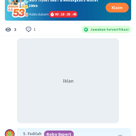
Ikuti Tryout SNBT & Menangkan E-Wallet
100rb
Klaim
Habis dalam
00
:
18
:
35
:
44
1
3
Jawaban terverifikasi
Iklan
S. Fadilah
Robo Expert