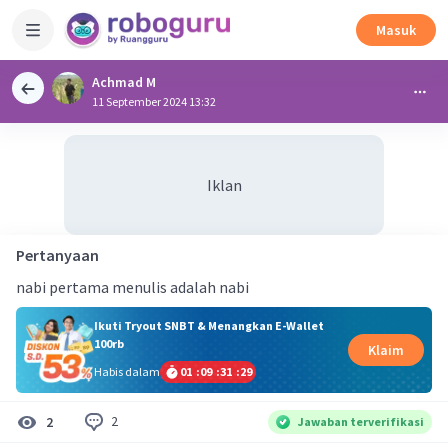
Masuk
Achmad M
11 September 2024 13:32
Iklan
Pertanyaan
nabi pertama menulis adalah nabi
Ikuti Tryout SNBT & Menangkan E-Wallet
100rb
Klaim
Habis dalam
01
:
09
:
31
:
28
2
2
Jawaban terverifikasi