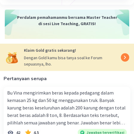
Perdalam pemahamanmu bersama Master Teacher
di sesi Live Teaching, GRATIS!
Klaim Gold gratis sekarang!
Dengan Gold kamu bisa tanya soal ke Forum
sepuasnya, lho.
Pertanyaan serupa
Bu Vina mengirimkan beras kepada pedagang dalam
kemasan 25 kg dan 50 kg menggunakan truk. Banyak
karung beras keseluruhan adalah 200 karung dengan total
berat beras adalah 8 ton, 8. Berdasarkan teks tersebut,
pilihlah semua jawaban yang benar. Jawaban benar lebih
dari satu. Banyak karung beras kemasan 25 kg adalah 50
42
4.5
Jawaban terverifikasi