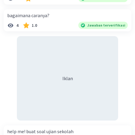
buah. Banyak karung beras kemasan 50 kg adalah 150
buah. Total berat beras dalam kemasan 25 kg adalah 2
bagaimana caranya?
ton. Perbandingan berat beras kemasan 25 kg dan 50 kg
4
1.0
Jawaban terverifikasi
dalam truk adalah 1: 3. 9. Berdasarkan teks tersebut, jika
biaya setiap beras karung kecil adalah Rp7.500 dan karung
besar Rp14.000, berapakah biaya angkut semua beras yang
harus dibayar oleh Bu Vina? A. Rp2.540.000 C. Rp2.312.000 B.
Rp2.475.000 D. Rp2.280.000
Iklan
help me! buat soal ujian sekolah