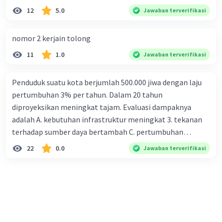
12
5.0
Jawaban terverifikasi
nomor 2 kerjain tolong
11
1.0
Jawaban terverifikasi
Penduduk suatu kota berjumlah 500.000 jiwa dengan laju
pertumbuhan 3% per tahun. Dalam 20 tahun
diproyeksikan meningkat tajam. Evaluasi dampaknya
adalah A. kebutuhan infrastruktur meningkat 3. tekanan
terhadap sumber daya bertambah C. pertumbuhan
eksponensial berdampak jangka panjang D. tidak
22
0.0
Jawaban terverifikasi
memengaruhi tata ruang E. proyeksi penduduk penting
untuk perencanaan