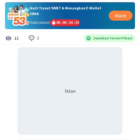
Ikuti Tryout SNBT & Menangkan E-Wallet
100rb
Klaim
Habis dalam
00
:
00
:
14
:
12
2
11
Jawaban terverifikasi
Iklan