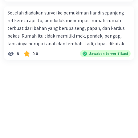
pemasangan boks girder, progress konstruksi
Setelah diadakan survei ke pemukiman liar di sepanjang
tahap I MRT, status pembebasan lahan, izin
rel kereta api itu, penduduk menempati rumah-rumah
kegiatan konstruksi dari pemilik lahan, panjang
terbuat dari bahan yang berupa seng, papan, dan kardus
jalur layang, upaya keamanan, total investasi
bekas. Rumah itu tidak memiliki mck, pendek, pengap,
proyek, peran PT. MRT, perjanjian
lantainya berupa tanah dan lembab. Jadi, dapat dikatakan
penyelenggaraan prasarana MRT, jumlah
bahwa tempat tinggal mereka tidak layak huni dan tidak
penumpang kereta komuter, pengoperasian
8
0.0
Jawaban terverifikasi
sehat. Penalaran yang digunakan dalam paragraf tersebut
MTR Hong Kong, dan rencana induk MRT
Jakarta.
adalah . . . .
·
1.0
(
1
)
Balas
Beri Rating
Ahmad R
Level 1
10 November 2023 01:46
informasi pentingnya
·
0.0
(
0
)
Balas
Beri Rating
Iklan