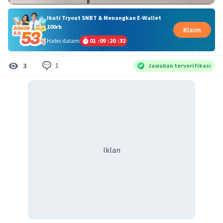
Ikuti Tryout SNBT & Menangkan E-Wallet
100rb
Klaim
Habis dalam
01
:
09
:
20
:
31
1
3
Jawaban terverifikasi
Iklan