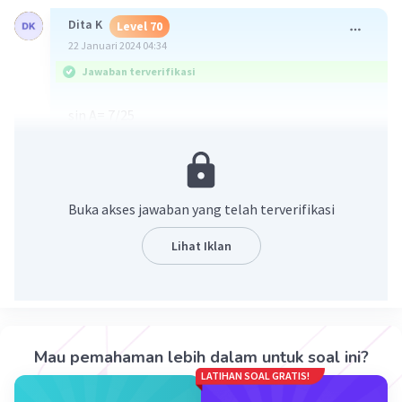
Dita K
Level 70
22 Januari 2024 04:34
Jawaban terverifikasi
sin A= 7/25
Cos A = 24/25
Tan C =24/7
Buka akses jawaban yang telah terverifikasi
Lihat Iklan
·
4.0
(
1
)
Balas
Beri Rating
Mau pemahaman lebih dalam untuk soal ini?
LATIHAN SOAL GRATIS!