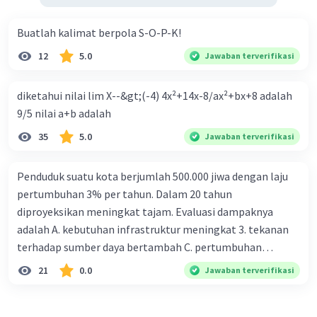
Buatlah kalimat berpola S-O-P-K!
12
5.0
Jawaban terverifikasi
diketahui nilai lim X--&gt;(-4) 4x²+14x-8/ax²+bx+8 adalah
9/5 nilai a+b adalah
35
5.0
Jawaban terverifikasi
Penduduk suatu kota berjumlah 500.000 jiwa dengan laju
pertumbuhan 3% per tahun. Dalam 20 tahun
diproyeksikan meningkat tajam. Evaluasi dampaknya
adalah A. kebutuhan infrastruktur meningkat 3. tekanan
terhadap sumber daya bertambah C. pertumbuhan
eksponensial berdampak jangka panjang D. tidak
21
0.0
Jawaban terverifikasi
memengaruhi tata ruang E. proyeksi penduduk penting
untuk perencanaan