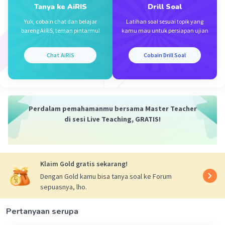
Tanya ke AiRIS
Drill Soal
Yuk, cobain chat dan belajar
Latihan soal sesuai topik yang
bareng AiRIS, teman pintarmu!
kamu mau untuk persiapan ujian
Iklan
Chat AiRIS
Cobain Drill Soal
Perdalam pemahamanmu bersama Master Teacher
di sesi Live Teaching, GRATIS!
Klaim Gold gratis sekarang!
Dengan Gold kamu bisa tanya soal ke Forum
sepuasnya, lho.
Pertanyaan serupa