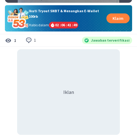
Ikuti Tryout SNBT & Menangkan E-Wallet
100rb
Klaim
Habis dalam
02
:
06
:
41
:
48
1
1
Jawaban terverifikasi
Iklan