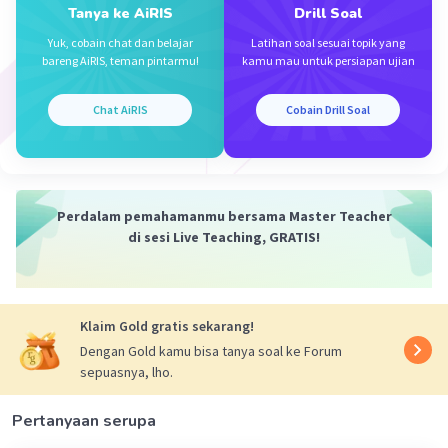
Tanya ke AiRIS
Drill Soal
Yuk, cobain chat dan belajar
Latihan soal sesuai topik yang
bareng AiRIS, teman pintarmu!
kamu mau untuk persiapan ujian
Chat AiRIS
Cobain Drill Soal
Iklan
Perdalam pemahamanmu bersama Master Teacher
di sesi Live Teaching, GRATIS!
Klaim Gold gratis sekarang!
Dengan Gold kamu bisa tanya soal ke Forum
sepuasnya, lho.
Pertanyaan serupa