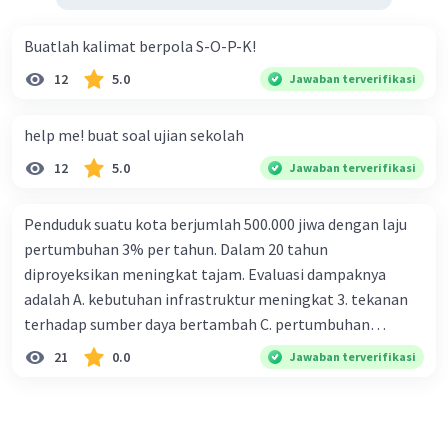
Buatlah kalimat berpola S-O-P-K!
12
5.0
Jawaban terverifikasi
help me! buat soal ujian sekolah
12
5.0
Jawaban terverifikasi
Penduduk suatu kota berjumlah 500.000 jiwa dengan laju
pertumbuhan 3% per tahun. Dalam 20 tahun
diproyeksikan meningkat tajam. Evaluasi dampaknya
adalah A. kebutuhan infrastruktur meningkat 3. tekanan
terhadap sumber daya bertambah C. pertumbuhan
eksponensial berdampak jangka panjang D. tidak
21
0.0
Jawaban terverifikasi
memengaruhi tata ruang E. proyeksi penduduk penting
untuk perencanaan