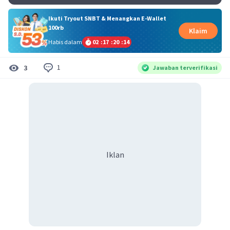
Ikuti Tryout SNBT & Menangkan E-Wallet
100rb
Klaim
Habis dalam
02
:
17
:
20
:
13
1
3
Jawaban terverifikasi
Iklan