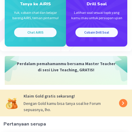
Tanya ke AiRIS
Drill Soal
= (9/2)/(1/4)
= (9/2) x 4
Yuk, cobain chat dan belajar
Latihan soal sesuai topik yang
bareng AiRIS, teman pintarmu!
kamu mau untuk persiapan ujian
= 18 Hertz
d. Cepat rambat gelombang (V)
Chat AiRIS
Cobain Drill Soal
V = 𝞴 x f
= 100/3 x 18
= 600 cm/s
Perdalam pemahamanmu bersama Master Teacher
di sesi Live Teaching, GRATIS!
·
0.0
(
0
)
Balas
Beri Rating
Klaim Gold gratis sekarang!
Dengan Gold kamu bisa tanya soal ke Forum
sepuasnya, lho.
Pertanyaan serupa
Iklan