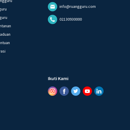
angguru
info@ruangguru.com
guru
guru
02130930000
ntanan
gaduan
entuan
vasi
Ikuti Kami