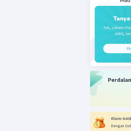
Mau 
Tanya
Yuk, cobain cha
AiRIS, te
Ch
Perdala
Klaim Gold
Dengan Gol