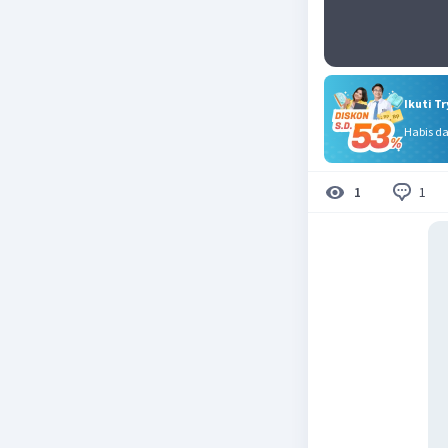
Ikuti T
Habis d
1
1