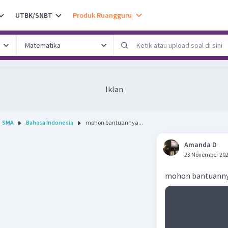
UTBK/SNBT
Produk Ruangguru
Iklan
SMA
Bahasa Indonesia
mohon bantuannya...
Amanda D
23 November 202
mohon bantuann