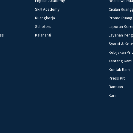
English Academy
Beasiswa Ru
Skill Academy
Cicilan Ruang
Ruangkerja
Promo Ruang
Schoters
Laporan Kere
ess
Kalananti
Layanan Pen
Syarat & Ket
Kebijakan Pri
Tentang Kami
Kontak Kami
Press Kit
Bantuan
Karir