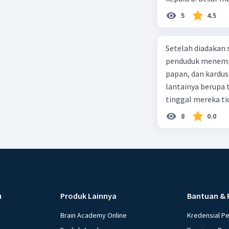
5
4.5
Setelah diadakan s
penduduk menempa
papan, dan kardus
lantainya berupa 
tinggal mereka tidak layak 
dalam paragraf ters
8
0.0
u
Produk Lainnya
Bantuan & 
Brain Academy Online
Kredensial P