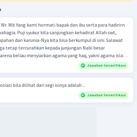
a
Wr. Wb Yang kami hormati bapak dan ibu serta para hadirirn
ahagia. Puji syukur kita sanjungkan kehadirat Allah swt,
pahan dan karunia-Nya kita bisa berkumpul di sini. Salawat
ga tetap tercurahkan kepada junjungan Nabi besar
rena beliau menyiarkan agama yang haq, yakni agama islam,
i oleh Allah swt. Semoga kita sekalian termasuk ke dalam
Jawaban terverifikasi
erkahi. Amin ya rabbal alamin. Hadirin sekalian yang
 amat penting sekali jiwa sosial untuk diterapkan di
siasi bila dilihat dari segi isinya adalah ...
ga, sanak saudara, bahkan juga di masyarakat luas. Karena
l, maka terjalinlah di antara kita saling tolong-menolong,
Jawaban terverifikasi
 Sehngga orang-orang yang butuh akan pertolongan kita,
t berikut! Puji syukur kita
rat Allah swt, karena dengan limpahan karuniaNya kita bisa
. Kalimat tersebut termasuk …. A. salam pembuka B. ucapan
ngenalan topik D. tema E. judul