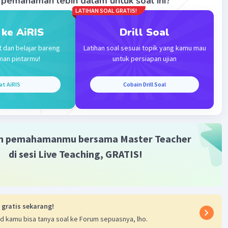
pemahaman lebih dalam untuk soal ini?
LATIHAN SOAL GRATIS!
 ke AiRIS
Drill Soal
Iklan
t dan belajar bareng
Latihan soal sesuai topik yang kamu mau
man pintarmu!
untuk persiapan ujian
at AiRIS
Cobain Drill Soal
m pemahamanmu bersama Master Teacher
di sesi Live Teaching, GRATIS!
 gratis sekarang!
d kamu bisa tanya soal ke Forum sepuasnya, lho.