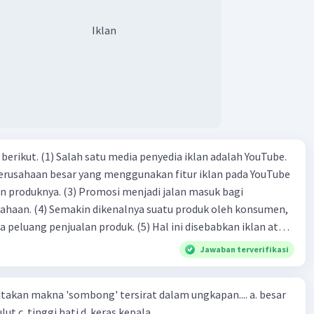
Iklan
dia iklan adalah YouTube.
 perusahaan besar yang menggunakan fitur iklan pada YouTube
si menjadi jalan masuk bagi
produk oleh konsumen,
jualan produk. (5) Hal ini disebabkan iklan atau
n cara untuk mengenalkan produk perusahaan kepada
Jawaban terverifikasi
-(4)-(1)-
an makna 'sombong' tersirat dalam ungkapan.... a. besar
(4)-(2)
kepala b. besar mulut c. tinggi hati d. keras kepala