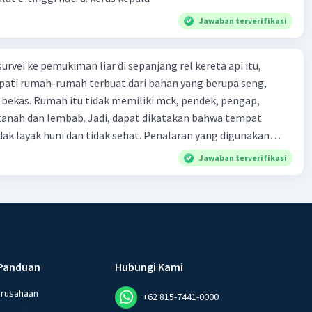
Jawaban terverifikasi
urvei ke pemukiman liar di sepanjang rel kereta api itu,
ti rumah-rumah terbuat dari bahan yang berupa seng,
 bekas. Rumah itu tidak memiliki mck, pendek, pengap,
tanah dan lembab. Jadi, dapat dikatakan bahwa tempat
huni dan tidak sehat. Penalaran yang digunakan
ebut adalah . . . .
Jawaban terverifikasi
Panduan
Hubungi Kami
erusahaan
+62 815-7441-0000