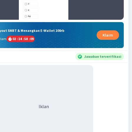
ryout SNBT & Menangkan E-Wallet 100rb
Klaim
alam
02
:
14
:
58
:
09
Jawaban terverifikasi
Iklan