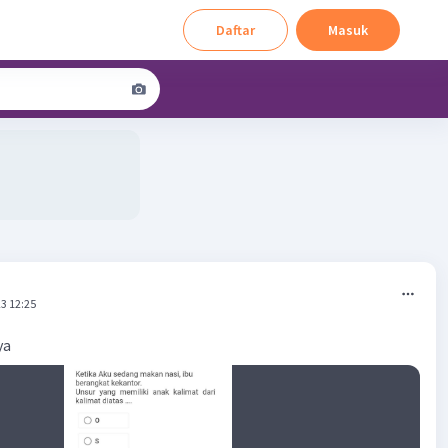
Daftar
Masuk
3 12:25
ya