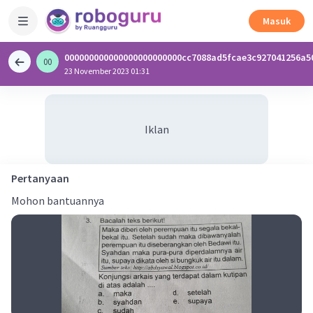
Masuk
000000000000000000000000cc7088ad5fcae3c927041256a5
00
0
23 November 2023 01:31
Iklan
Pertanyaan
Mohon bantuannya