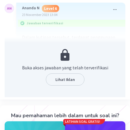
Ananda N
Level 6
23 November 2023 13:04
Jawaban terverifikasi
Dalam kutipan tersebut, terdapat penggunaan
konjungsi arkais, yaitu "maka."
Konjungsi ini digunakan untuk menyatakan suatu
peristiwa atau tindakan yang berlangsung
setelah peristiwa atau tindakan sebelumnya.
Buka akses jawaban yang telah terverifikasi
"Maka" dapat dianggap sebagai konjungsi arkais
karena dalam penggunaan sehari-hari, konjungsi
Lihat Iklan
ini mungkin tidak seumum beberapa konjungsi
lainnya seperti "kemudian" atau "setelah itu."
Jadi jawabannya a. maka
Mau pemahaman lebih dalam untuk soal ini?
·
0.0
(
0
)
Balas
Beri Rating
LATIHAN SOAL GRATIS!