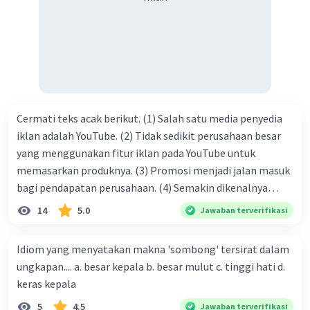
tersebut termasuk …. A. salam pembuka B. ucapan terima
kasih C. pengenalan topik D. tema E. judul
Cermati teks acak berikut. (1) Salah satu media penyedia
iklan adalah YouTube. (2) Tidak sedikit perusahaan besar
yang menggunakan fitur iklan pada YouTube untuk
memasarkan produknya. (3) Promosi menjadi jalan masuk
bagi pendapatan perusahaan. (4) Semakin dikenalnya
suatu produk oleh konsumen, semakin besar pula peluang
14
5.0
Jawaban terverifikasi
penjualan produk. (5) Hal ini disebabkan iklan atau
promosi merupakan cara untuk mengenalkan produk
Idiom yang menyatakan makna 'sombong' tersirat dalam
perusahaan kepada konsumen. Urutan yang tepat agar
ungkapan.... a. besar kepala b. besar mulut c. tinggi hati d.
menjadi teks eksposisi yang padu adalah .... A. (1)-(2)-(3)-
keras kepala
(4)-(5) B. (2)-(1)-(3)-(4)-(5) C. (3)-(1)-(2)-(5)-(4) D. (3)-(5)-
5
4.5
Jawaban terverifikasi
(4)-(1)-(2) E. (5)-(1)-(3)-(4)-(2)