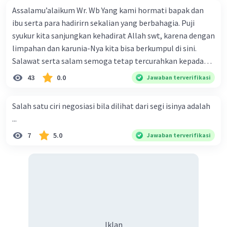
Assalamu’alaikum Wr. Wb Yang kami hormati bapak dan
ibu serta para hadirirn sekalian yang berbahagia. Puji
syukur kita sanjungkan kehadirat Allah swt, karena dengan
limpahan dan karunia-Nya kita bisa berkumpul di sini.
Salawat serta salam semoga tetap tercurahkan kepada
junjungan Nabi besar Muhammad saw, karena beliau
43
0.0
Jawaban terverifikasi
menyiarkan agama yang haq, yakni agama islam, agama
yang diridai oleh Allah swt. Semoga kita sekalian termasuk
Salah satu ciri negosiasi bila dilihat dari segi isinya adalah
ke dalam umat-Nya yang diberkahi. Amin ya rabbal alamin.
...
Hadirin sekalian yang berbahagia! Dirasa amat penting
7
5.0
Jawaban terverifikasi
sekali jiwa sosial untuk diterapkan di lingkungan keluarga,
sanak saudara, bahkan juga di masyarakat luas. Karena
dengan jiwa sosial, maka terjalinlah di antara kita saling
tolong-menolong, dan kasih sayang. Sehngga orang-
orang yang butuh akan pertolongan kita, akan
mendapatkan haq-Nya. Perhatikan kalimat berikut! Puji
syukur kita sanjungkan kehadirat Allah swt, karena dengan
Iklan
limpahan karuniaNya kita bisa berkumpul di sini. Kalimat