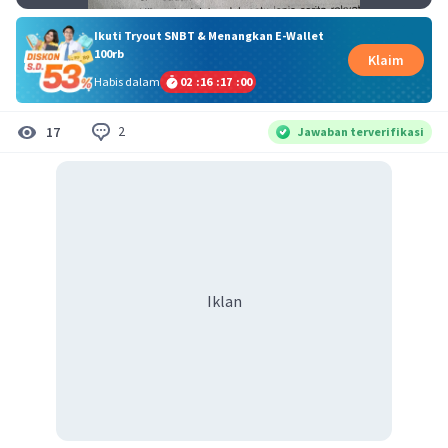
Ikuti Tryout SNBT & Menangkan E-Wallet
100rb
Klaim
Habis dalam
02
:
16
:
17
:
00
2
17
Jawaban terverifikasi
Iklan