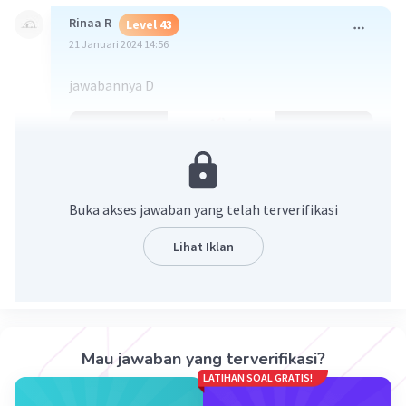
Rinaa R
Level 43
21 Januari 2024 14:56
jawabannya D
Buka akses jawaban yang telah terverifikasi
Lihat Iklan
·
0.0
(
0
)
Balas
Beri Rating
Mau jawaban yang terverifikasi?
LATIHAN SOAL GRATIS!