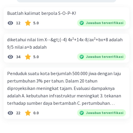
Buatlah kalimat berpola S-O-P-K!
12
5.0
Jawaban terverifikasi
diketahui nilai lim X--&gt;(-4) 4x²+14x-8/ax²+bx+8 adalah
9/5 nilai a+b adalah
34
5.0
Jawaban terverifikasi
Penduduk suatu kota berjumlah 500.000 jiwa dengan laju
pertumbuhan 3% per tahun. Dalam 20 tahun
diproyeksikan meningkat tajam. Evaluasi dampaknya
adalah A. kebutuhan infrastruktur meningkat 3. tekanan
terhadap sumber daya bertambah C. pertumbuhan
eksponensial berdampak jangka panjang D. tidak
22
0.0
Jawaban terverifikasi
memengaruhi tata ruang E. proyeksi penduduk penting
untuk perencanaan