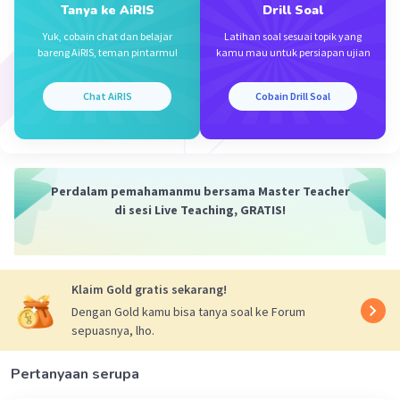
Tanya ke AiRIS
Drill Soal
Iklan
Yuk, cobain chat dan belajar
Latihan soal sesuai topik yang
bareng AiRIS, teman pintarmu!
kamu mau untuk persiapan ujian
Chat AiRIS
Cobain Drill Soal
Perdalam pemahamanmu bersama Master Teacher
di sesi Live Teaching, GRATIS!
Klaim Gold gratis sekarang!
Dengan Gold kamu bisa tanya soal ke Forum
sepuasnya, lho.
Pertanyaan serupa