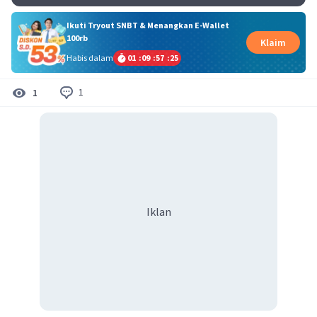
Ikuti Tryout SNBT & Menangkan E-Wallet
100rb
Klaim
Habis dalam
01
:
09
:
57
:
24
1
1
Iklan