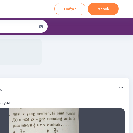
Daftar
Masuk
45
a yaa