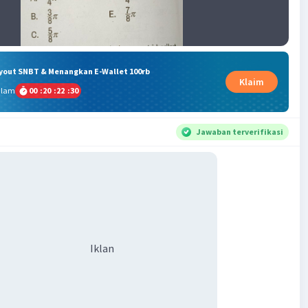
ryout SNBT & Menangkan E-Wallet 100rb
Klaim
alam
00
:
20
:
22
:
29
Jawaban terverifikasi
Iklan