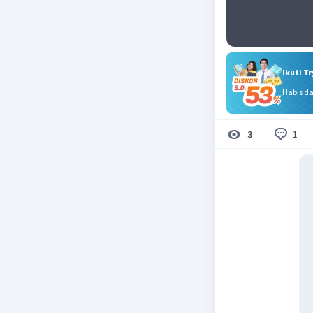
Ikuti T
Habis d
1
3