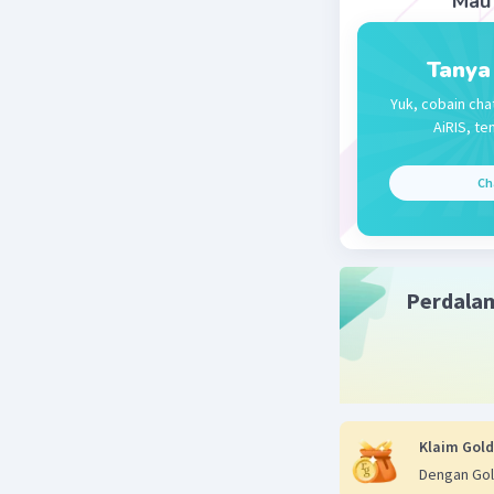
Mau 
Tanya
Yuk, cobain cha
AiRIS, te
Ch
Perdala
Klaim Gold
Dengan Gol