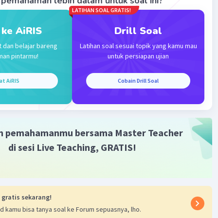
pemahaman lebih dalam untuk soal ini?
LATIHAN SOAL GRATIS!
 ke AiRIS
Drill Soal
t dan belajar bareng
Latihan soal sesuai topik yang kamu mau
man pintarmu!
untuk persiapan ujian
Iklan
at AiRIS
Cobain Drill Soal
m pemahamanmu bersama Master Teacher
di sesi Live Teaching, GRATIS!
 gratis sekarang!
d kamu bisa tanya soal ke Forum sepuasnya, lho.