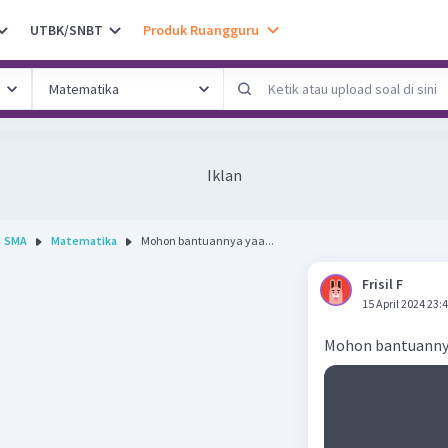
UTBK/SNBT
Produk Ruangguru
Iklan
SMA
Matematika
Mohon bantuannya yaa...
Frisil F
15 April 2024 23:
Mohon bantuanny