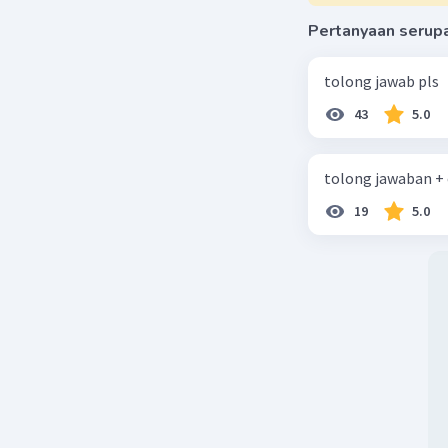
Pertanyaan serup
tolong jawab pls
43
5.0
tolong jawaban +
19
5.0