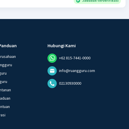
Jawaban terverifikasi
Panduan
Hubungi Kami
erusahaan
+62 815-7441-0000
angguru
info@ruangguru.com
guru
guru
02130930000
ntanan
gaduan
entuan
vasi