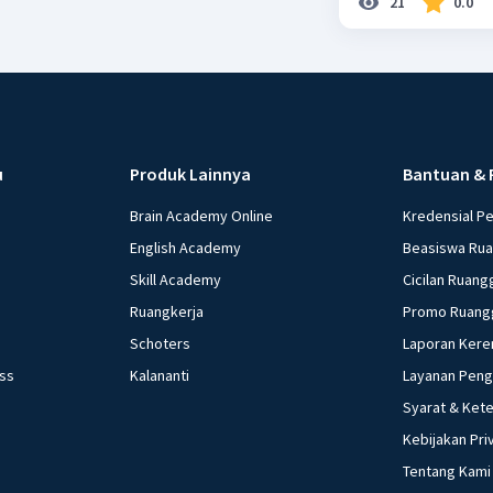
21
0.0
u
Produk Lainnya
Bantuan & 
Brain Academy Online
Kredensial P
English Academy
Beasiswa Ru
Skill Academy
Cicilan Ruang
Ruangkerja
Promo Ruang
Schoters
Laporan Kere
ess
Kalananti
Layanan Pen
Syarat & Ket
Kebijakan Pri
Tentang Kami