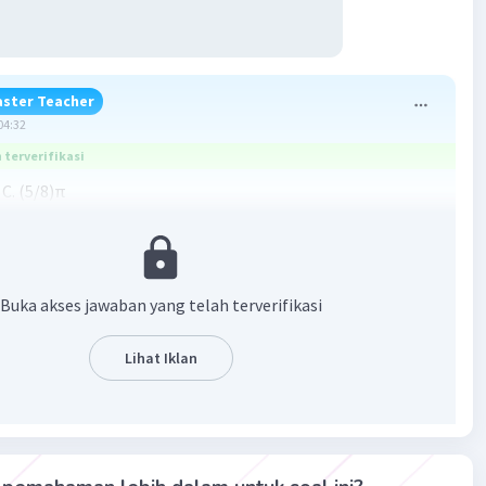
ster Teacher
04:32
terverifikasi
C. (5/8)π
an pada gambar terlampir
Buka akses jawaban yang telah terverifikasi
Lihat Iklan
·
0.0
(
0
)
Balas
ating