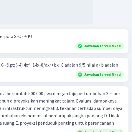
erpola S-O-P-K!
Jawaban terverifikasi
m X--&gt;(-4) 4x²+14x-8/ax²+bx+8 adalah 9/5 nilai a+b adalah
Jawaban terverifikasi
ta berjumlah 500.000 jiwa dengan laju pertumbuhan 3% per
tahun diproyeksikan meningkat tajam. Evaluasi dampaknya
an infrastruktur meningkat 3. tekanan terhadap sumber daya
tumbuhan eksponensial berdampak jangka panjang D. tidak
 ruang E. proyeksi penduduk penting untuk perencanaan