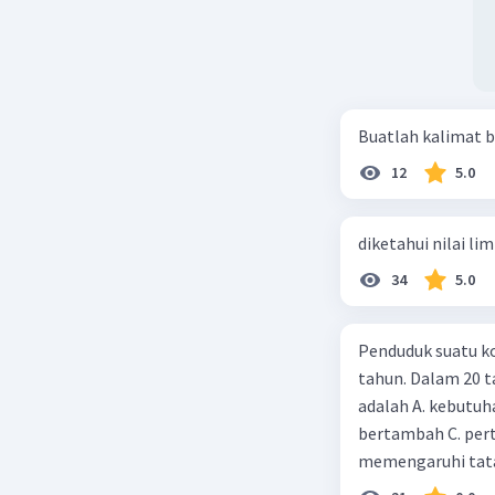
Buatlah kalimat b
12
5.0
diketahui nilai li
34
5.0
Penduduk suatu ko
tahun. Dalam 20 
adalah A. kebutuh
bertambah C. per
memengaruhi tata