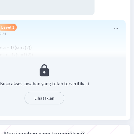
Level 2
02:54
eta = 1/(sqrt(2))
eta = 1/(sqrt(2))
ta = 1
eta) = sqrt(2)
eta) = sqrt(2)
eta = 1
Buka akses jawaban yang telah terverifikasi
Lihat Iklan
Mau jawaban yang terverifikasi?