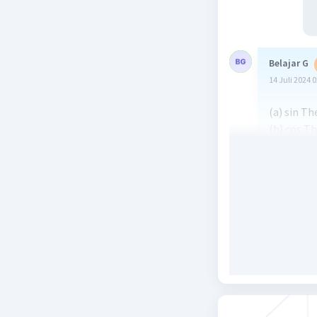
Belajar G
14 Juli 2024 
(a) sin Th
(b) cos Th
© tan The
(d) sec(Th
(e) csc(Th
(f) cot Th