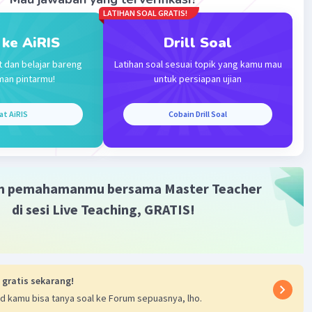
LATIHAN SOAL GRATIS!
·
0.0
(
0
)
Balas
ating
 ke AiRIS
Drill Soal
t dan belajar bareng
Latihan soal sesuai topik yang kamu mau
man pintarmu!
untuk persiapan ujian
at AiRIS
Cobain Drill Soal
Iklan
m pemahamanmu bersama Master Teacher
di sesi Live Teaching, GRATIS!
 gratis sekarang!
d kamu bisa tanya soal ke Forum sepuasnya, lho.