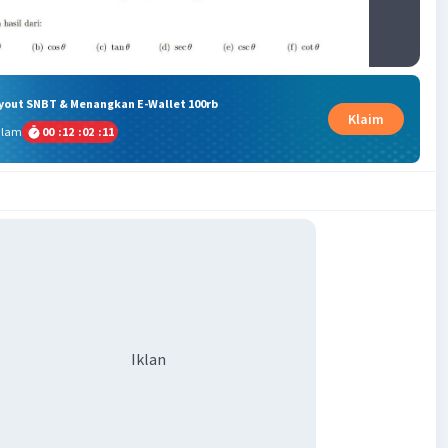
ryout SNBT & Menangkan E-Wallet 100rb
Klaim
alam
00
:
12
:
02
:
10
Iklan