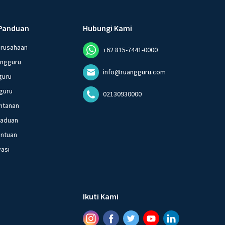
Panduan
Hubungi Kami
erusahaan
+62 815-7441-0000
angguru
info@ruangguru.com
guru
guru
02130930000
ntanan
gaduan
entuan
vasi
Ikuti Kami