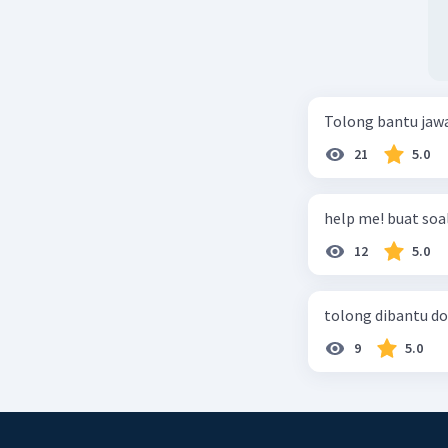
Tolong bantu jaw
21
5.0
help me! buat soal
12
5.0
tolong dibantu do
9
5.0