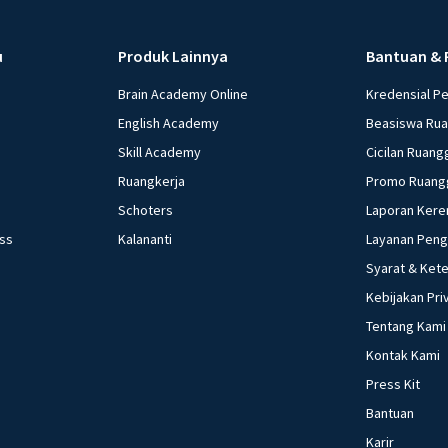
u
Produk Lainnya
Bantuan & 
Brain Academy Online
Kredensial P
English Academy
Beasiswa Ru
Skill Academy
Cicilan Ruang
Ruangkerja
Promo Ruang
Schoters
Laporan Kere
ess
Kalananti
Layanan Pen
Syarat & Ket
Kebijakan Pri
Tentang Kami
Kontak Kami
Press Kit
Bantuan
Karir