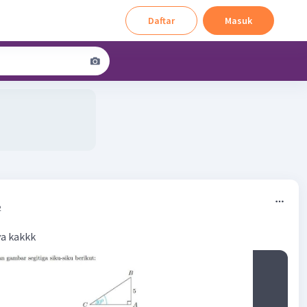
Daftar
Masuk
2
a kakkk