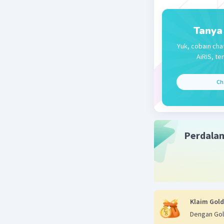
Beri R
Tanya
Yuk, cobain cha
AiRIS, te
Ch
Perdala
Klaim Gold
Dengan Gol