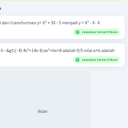
a
dari transformasi y= X² + 3X - 5 menjadi y = X² - X- 4
Jawaban terverifikasi
m X--&gt;(-4) 4x²+14x-8/ax²+bx+8 adalah 9/5 nilai a+b adalah
Jawaban terverifikasi
Iklan