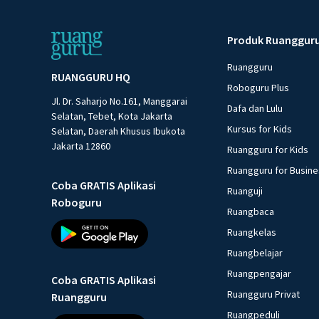
Produk Ruanggur
Ruangguru
RUANGGURU HQ
Roboguru Plus
Jl. Dr. Saharjo No.161, Manggarai
Dafa dan Lulu
Selatan, Tebet, Kota Jakarta
Kursus for Kids
Selatan, Daerah Khusus Ibukota
Jakarta 12860
Ruangguru for Kids
Ruangguru for Busin
Coba GRATIS Aplikasi
Ruanguji
Roboguru
Ruangbaca
Ruangkelas
Ruangbelajar
Ruangpengajar
Coba GRATIS Aplikasi
Ruangguru Privat
Ruangguru
Ruangpeduli