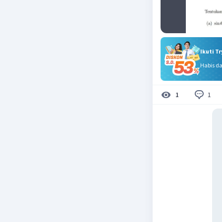
Ikuti T
Habis d
1
1