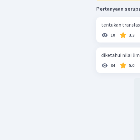
Pertanyaan serup
tentukan translasi 
10
3.3
diketahui nilai li
34
5.0