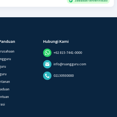
Jawaban terverifikasi
Panduan
Hubungi Kami
erusahaan
+62 815-7441-0000
angguru
info@ruangguru.com
guru
guru
02130930000
ntanan
gaduan
entuan
vasi