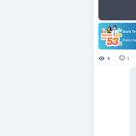
Ikuti T
Habis d
1
6