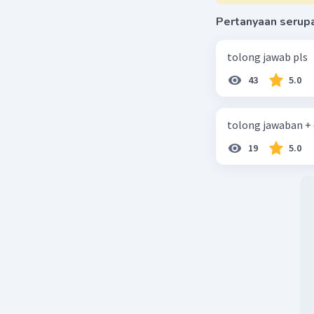
Pertanyaan serup
tolong jawab pls
43
5.0
tolong jawaban +
19
5.0