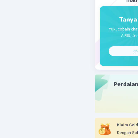
Mau 
Tanya
Yuk, cobain cha
AiRIS, te
Ch
Perdala
Klaim Gold
Dengan Gol