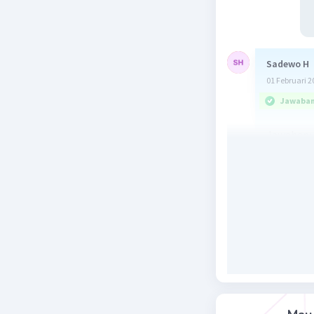
Sadewo H
01 Februari 2
Jawaban 
Jawaban: 
Penjelasan
Beri R