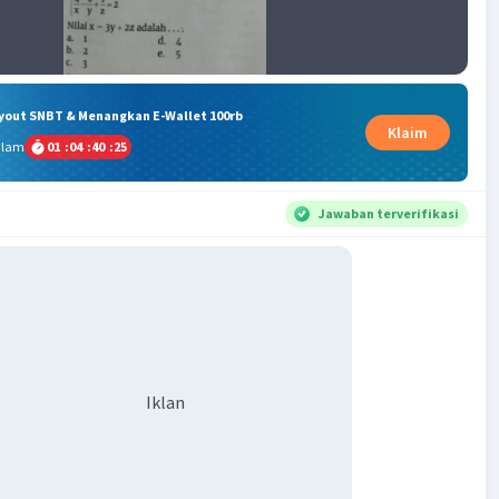
ryout SNBT & Menangkan E-Wallet 100rb
Klaim
alam
01
:
04
:
40
:
24
Jawaban terverifikasi
Iklan