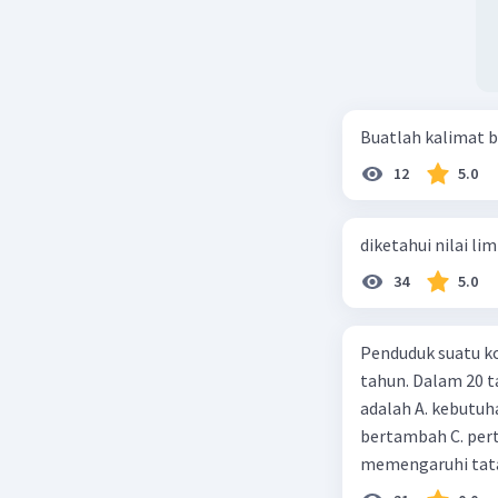
Buatlah kalimat b
12
5.0
diketahui nilai li
34
5.0
Penduduk suatu ko
tahun. Dalam 20 
adalah A. kebutuh
bertambah C. per
memengaruhi tata