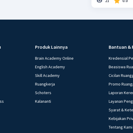
21
0.0
u
Produk Lainnya
Bantuan & 
Brain Academy Online
Kredensial P
English Academy
Beasiswa Ru
Skill Academy
Cicilan Ruang
Ruangkerja
Promo Ruang
Schoters
Laporan Kere
ess
Kalananti
Layanan Pen
Syarat & Ket
Kebijakan Pri
Tentang Kami