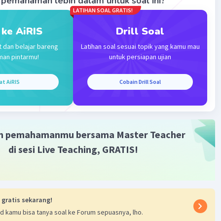
pemahaman lebih dalam untuk soal ini?
LATIHAN SOAL GRATIS!
 ke AiRIS
Drill Soal
t dan belajar bareng
Latihan soal sesuai topik yang kamu mau
man pintarmu!
untuk persiapan ujian
Iklan
at AiRIS
Cobain Drill Soal
m pemahamanmu bersama Master Teacher
di sesi Live Teaching, GRATIS!
 gratis sekarang!
d kamu bisa tanya soal ke Forum sepuasnya, lho.