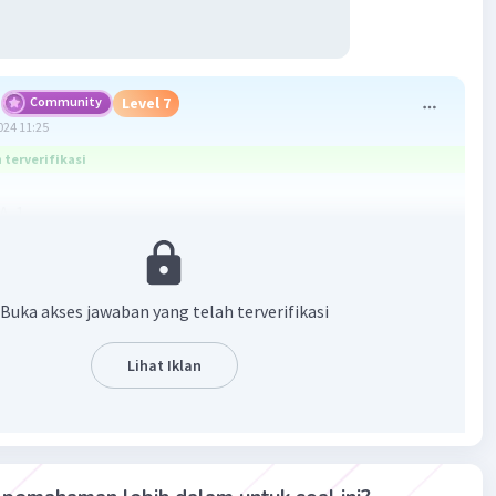
Community
Level 7
024 11:25
terverifikasi
A. 1
 ada di foto berikut:
Buka akses jawaban yang telah terverifikasi
Lihat Iklan
·
5.0
(
1
)
Balas
ating