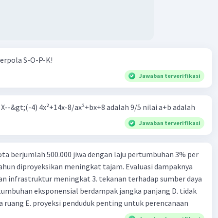
erpola S-O-P-K!
Jawaban terverifikasi
m X--&gt;(-4) 4x²+14x-8/ax²+bx+8 adalah 9/5 nilai a+b adalah
Jawaban terverifikasi
ta berjumlah 500.000 jiwa dengan laju pertumbuhan 3% per
tahun diproyeksikan meningkat tajam. Evaluasi dampaknya
an infrastruktur meningkat 3. tekanan terhadap sumber daya
tumbuhan eksponensial berdampak jangka panjang D. tidak
 ruang E. proyeksi penduduk penting untuk perencanaan