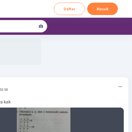
Daftar
Masuk
 03:58
a kak