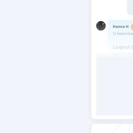
Hanna H
12 September
Langkah 1: 
dalam pers
+ 9b + 19 
Substitusi
persamaan:
13b + 19 =