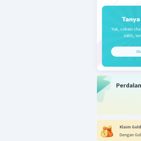
Tanya
Yuk, cobain cha
AiRIS, te
Ch
Beri R
Perdala
Klaim Gold
Dengan Gol