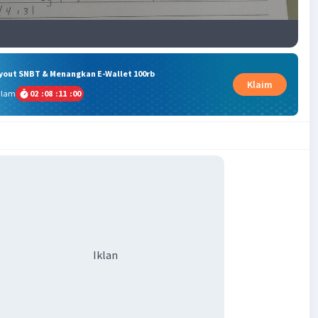
ryout SNBT & Menangkan E-Wallet 100rb
Klaim
alam
02
:
08
:
11
:
00
Iklan