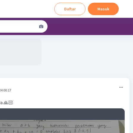
Daftar
Masuk
24 00:17
a 🙏🏻