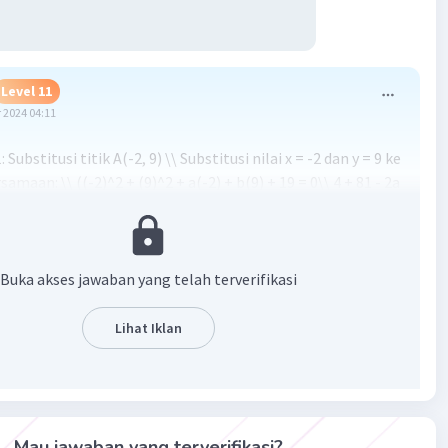
Level 11
 2024 04:11
Substitusi titik A(-2, 9) \\ Substitusi nilai x = -2 dan y = 9 ke
amaan: \\ ((-2)^2 + (9)^2 + a(-2) + b(9) + 19 = 0\\ 4 + 81 - 2a
= 0\\ 104 - 2a + 9b = 0) (Persamaan 1) \\ Langkah 2:
 titik B(4, 13) \\ Substitusi nilai x = 4 dan y = 13 ke dalam
 \\ (4)^2 + (13)^2 + a(4) + b(13) + 19 = 0\\ 16 + 169 + 4a +
 0\\ 204 + 4a + 13b = 0) (Persamaan 2)
Buka akses jawaban yang telah terverifikasi
Lihat Iklan
Mau jawaban yang terverifikasi?