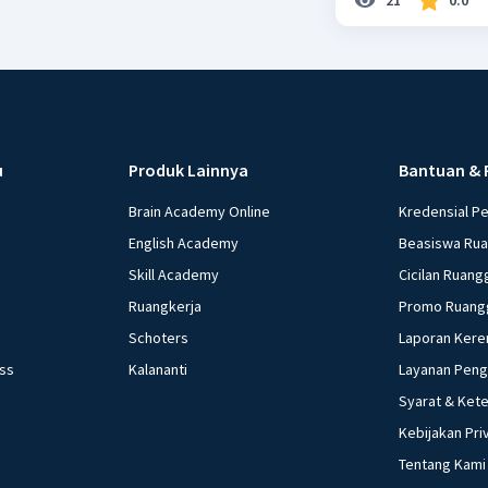
u
Produk Lainnya
Bantuan & 
Brain Academy Online
Kredensial P
English Academy
Beasiswa Ru
Skill Academy
Cicilan Ruang
Ruangkerja
Promo Ruang
Schoters
Laporan Kere
ess
Kalananti
Layanan Pen
Syarat & Ket
Kebijakan Pri
Tentang Kami