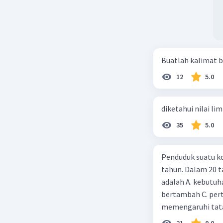
Buatlah kalimat b
12
5.0
diketahui nilai li
35
5.0
Penduduk suatu ko
tahun. Dalam 20 
adalah A. kebutuh
bertambah C. per
memengaruhi tata
21
0.0