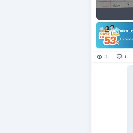
Ikuti T
Habis d
1
2