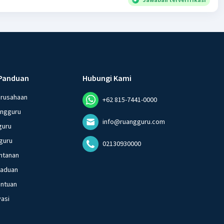
Panduan
Hubungi Kami
erusahaan
+62 815-7441-0000
angguru
info@ruangguru.com
guru
guru
02130930000
ntanan
gaduan
entuan
vasi