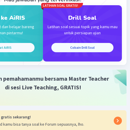
LATIHAN SOAL GRATIS!
 ke AiRIS
Drill Soal
t dan belajar bareng
Latihan soal sesuai topik yang kamu mau
man pintarmu!
untuk persiapan ujian
at AiRIS
Cobain Drill Soal
·
5.0
(
1
)
Balas
ating
m pemahamanmu bersama Master Teacher
di sesi Live Teaching, GRATIS!
Iklan
 gratis sekarang!
d kamu bisa tanya soal ke Forum sepuasnya, lho.