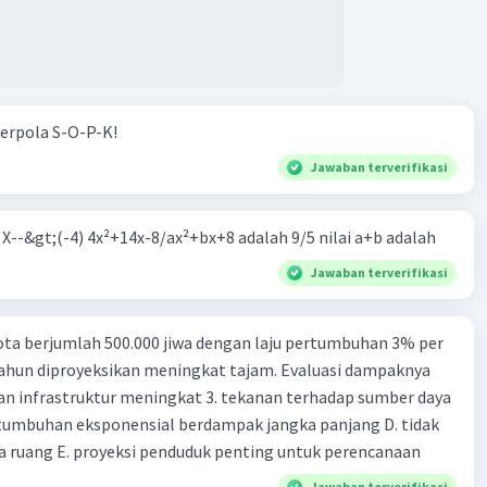
erpola S-O-P-K!
Jawaban terverifikasi
m X--&gt;(-4) 4x²+14x-8/ax²+bx+8 adalah 9/5 nilai a+b adalah
Jawaban terverifikasi
ta berjumlah 500.000 jiwa dengan laju pertumbuhan 3% per
tahun diproyeksikan meningkat tajam. Evaluasi dampaknya
an infrastruktur meningkat 3. tekanan terhadap sumber daya
tumbuhan eksponensial berdampak jangka panjang D. tidak
 ruang E. proyeksi penduduk penting untuk perencanaan
Jawaban terverifikasi