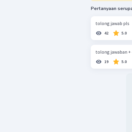
Pertanyaan serup
tolong jawab pls
42
5.0
tolong jawaban +
19
5.0