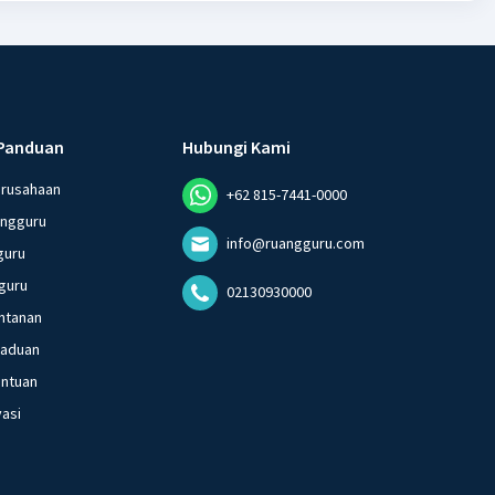
Panduan
Hubungi Kami
erusahaan
+62 815-7441-0000
angguru
info@ruangguru.com
guru
guru
02130930000
ntanan
gaduan
entuan
vasi