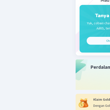
Mau 
Tanya
Yuk, cobain cha
AiRIS, te
Ch
Perdala
Klaim Gold
Dengan Gol