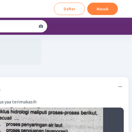
Daftar
Masuk
6
a yaa terimakasih