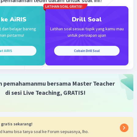
pemahaman lebih dalam untuk soal ini?
LATIHAN SOAL GRATIS!
 ke AiRIS
Drill Soal
Iklan
t dan belajar bareng
Latihan soal sesuai topik yang kamu mau
man pintarmu!
untuk persiapan ujian
at AiRIS
Cobain Drill Soal
m pemahamanmu bersama Master Teacher
di sesi Live Teaching, GRATIS!
 gratis sekarang!
d kamu bisa tanya soal ke Forum sepuasnya, lho.