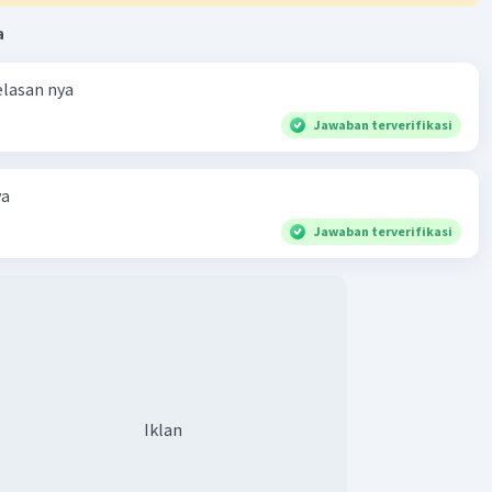
a
elasan nya
Jawaban terverifikasi
ya
Jawaban terverifikasi
Iklan