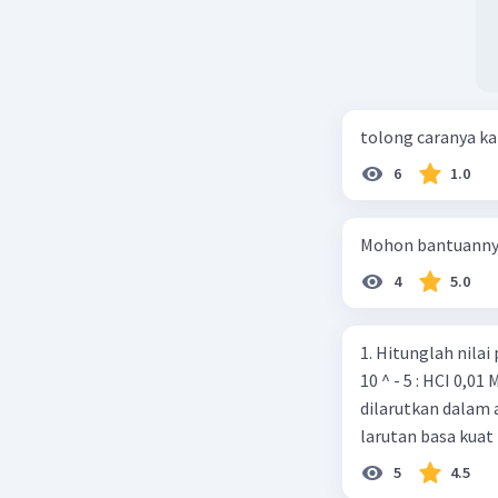
tolong caranya k
6
1.0
Mohon bantuann
4
5.0
1. Hitunglah nilai pH dari la
10 ^ - 5 : HCI 0,01 M 2. Sebanyak 0,37 gram Ca(OH)2 (Ar Ca = 40 O-16, H = 1 )
dilarutkan dalam 
larutan basa kuat 
5
4.5