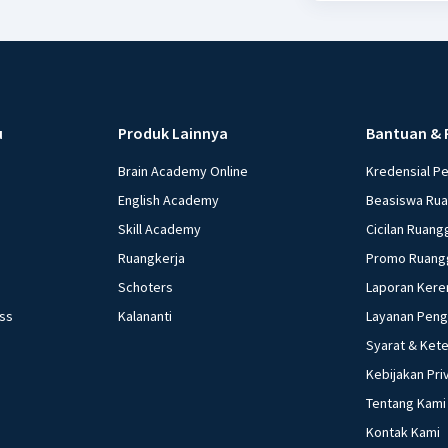
u
Produk Lainnya
Bantuan & 
Brain Academy Online
Kredensial P
English Academy
Beasiswa Ru
Skill Academy
Cicilan Ruang
Ruangkerja
Promo Ruang
Schoters
Laporan Kere
ess
Kalananti
Layanan Pen
Syarat & Ket
Kebijakan Pri
Tentang Kami
Kontak Kami