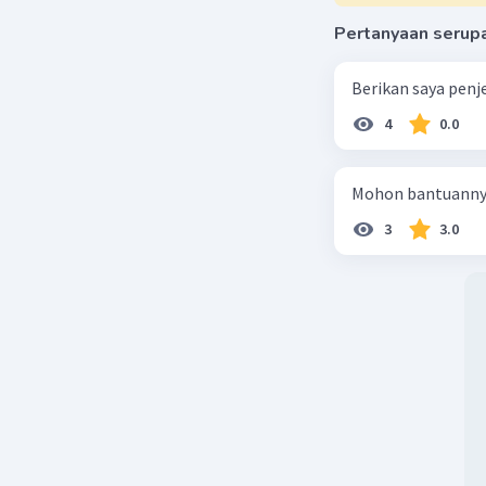
Pertanyaan serup
Berikan saya penj
4
0.0
Mohon bantuann
3
3.0