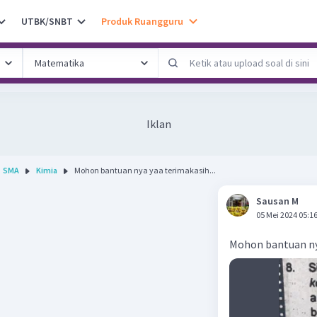
UTBK/SNBT
Produk Ruangguru
Iklan
SMA
Kimia
Mohon bantuan nya yaa terimakasih...
Sausan M
05 Mei 2024 05:1
Mohon bantuan ny