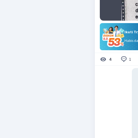
Ikuti T
Habis d
1
4