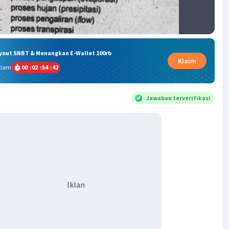
ryout SNBT & Menangkan E-Wallet 100rb
Klaim
alam
00
:
02
:
54
:
41
Jawaban terverifikasi
Iklan