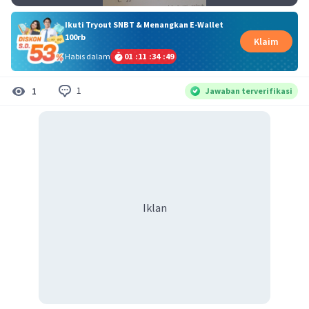
Ikuti Tryout SNBT & Menangkan E-Wallet
100rb
Klaim
Habis dalam
01
:
11
:
34
:
48
1
1
Jawaban terverifikasi
Iklan