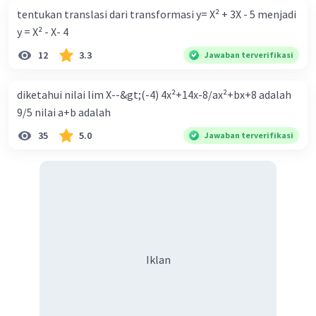
tentukan translasi dari transformasi y= X² + 3X - 5 menjadi
y = X² - X- 4
12
3.3
Jawaban terverifikasi
diketahui nilai lim X--&gt;(-4) 4x²+14x-8/ax²+bx+8 adalah
9/5 nilai a+b adalah
35
5.0
Jawaban terverifikasi
Iklan