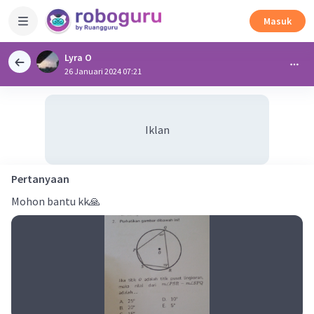
Masuk
Lyra O
26 Januari 2024 07:21
Iklan
Pertanyaan
Mohon bantu kk🙏