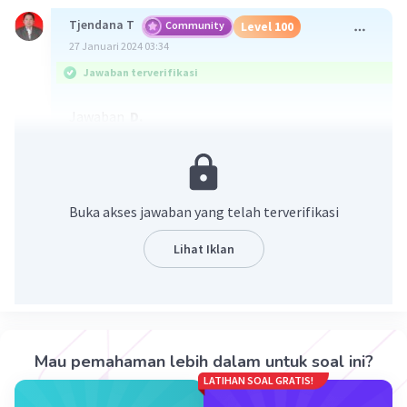
Tjendana T
Community
Level 100
27 Januari 2024 03:34
Jawaban terverifikasi
Jawaban
D.
Pembahasan
∠PSR + ∠PQR = 180° (sifat sudut keliling
berseberangan)
Buka akses jawaban yang telah terverifikasi
<=> ∠PSR + 65° = 180°
<=> ∠PSR = 115°
Lihat Iklan
∠SPQ + ∠SRQ = 180°
<=> ∠SPQ + ∠75° = 180°
<=> ∠SPQ = 105°
Mau pemahaman lebih dalam untuk soal ini?
∠PSR - ∠SPQ = 115° - 105°
LATIHAN SOAL GRATIS!
= 10°