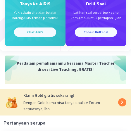
Tanya ke AiRIS
Drill Soal
Yuk, cobain chat dan belajar
Latihan soal sesuai topik yang
bareng AiRIS, teman pintarmu!
kamu mau untuk persiapan ujian
·
0.0
(
0
)
Balas
Beri Rating
Chat AiRIS
Cobain Drill Soal
Perdalam pemahamanmu bersama Master Teacher
Iklan
di sesi Live Teaching, GRATIS!
Klaim Gold gratis sekarang!
Dengan Gold kamu bisa tanya soal ke Forum
sepuasnya, lho.
Pertanyaan serupa