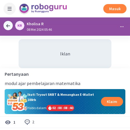
Masuk
Kholisa R
08 Mei 2024 05:46
Iklan
Pertanyaan
modul ajar pembelajaran matematika
Ikuti Tryout SNBT & Menangkan E-Wallet
100rb
Klaim
Habis dalam
02
:
00
:
08
:
39
2
1