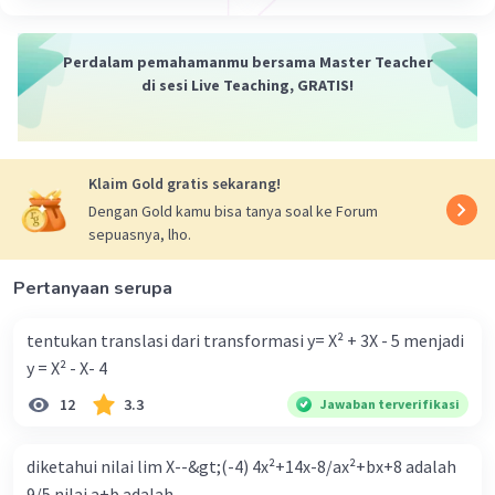
Perdalam pemahamanmu bersama Master Teacher
di sesi Live Teaching, GRATIS!
Klaim Gold gratis sekarang!
Dengan Gold kamu bisa tanya soal ke Forum
sepuasnya, lho.
Pertanyaan serupa
tentukan translasi dari transformasi y= X² + 3X - 5 menjadi
y = X² - X- 4
12
3.3
Jawaban terverifikasi
diketahui nilai lim X--&gt;(-4) 4x²+14x-8/ax²+bx+8 adalah
9/5 nilai a+b adalah