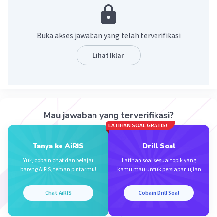
Pahmii P
Level 12
09 Mei 2024 15:35
Buka akses jawaban yang telah terverifikasi
Iya
Lihat Iklan
Iklan
Mau jawaban yang terverifikasi?
LATIHAN SOAL GRATIS!
·
0.0
(
0
)
Balas
Beri Rating
Tanya ke AiRIS
Drill Soal
Yuk, cobain chat dan belajar
Latihan soal sesuai topik yang
bareng AiRIS, teman pintarmu!
kamu mau untuk persiapan ujian
Chat AiRIS
Cobain Drill Soal