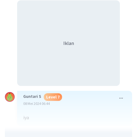
Iklan
Guntari S
Level 7
08 Mei 2024 06:44
iya
·
0.0
(
0
)
Balas
Beri Rating