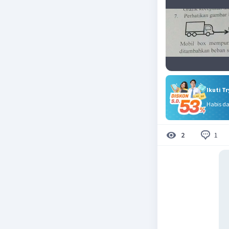
Ikuti T
Habis d
1
2