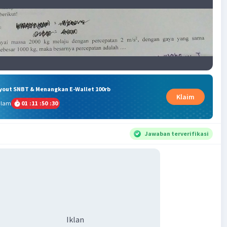
ryout SNBT & Menangkan E-Wallet 100rb
Klaim
alam
01
:
11
:
50
:
30
Jawaban terverifikasi
Iklan