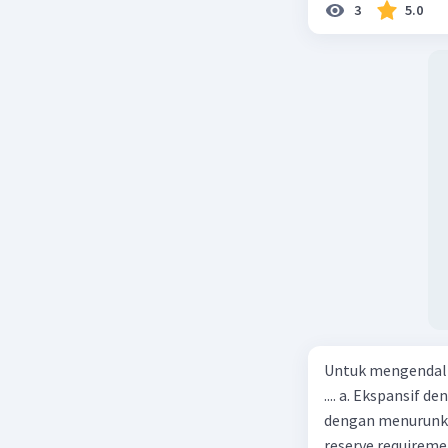
3
5.0
Untuk mengendali
.... a. Ekspansif 
dengan menurunka
reserve requireme