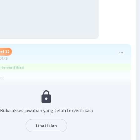
el 12
14:49
terverifikasi
kg
s²
 kg
Buka akses jawaban yang telah terverifikasi
2.a2
Lihat Iklan
00.a2
0.a2