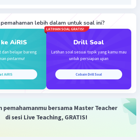
/3000
pemahaman lebih dalam untuk soal ini?
LATIHAN SOAL GRATIS!
an gaya yang sama, percepatan mobil sebesar 1,3 m/s²
 ke AiRIS
Drill Soal
·
0.0
(
0
)
Balas
ating
t dan belajar bareng
Latihan soal sesuai topik yang kamu mau
man pintarmu!
untuk persiapan ujian
at AiRIS
Cobain Drill Soal
Iklan
m pemahamanmu bersama Master Teacher
di sesi Live Teaching, GRATIS!