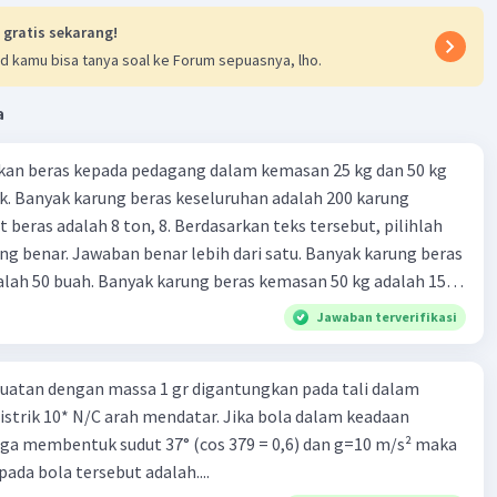
 gratis sekarang!
d kamu bisa tanya soal ke Forum sepuasnya, lho.
a
kan beras kepada pedagang dalam kemasan 25 kg dan 50 kg
. Banyak karung beras keseluruhan adalah 200 karung
 beras adalah 8 ton, 8. Berdasarkan teks tersebut, pilihlah
g benar. Jawaban benar lebih dari satu. Banyak karung beras
lah 50 buah. Banyak karung beras kemasan 50 kg adalah 150
 beras dalam kemasan 25 kg adalah 2 ton. Perbandingan berat
Jawaban terverifikasi
g dan 50 kg dalam truk adalah 1: 3. 9. Berdasarkan teks
ya setiap beras karung kecil adalah Rp7.500 dan karung besar
uatan dengan massa 1 gr digantungkan pada tali dalam
ah biaya angkut semua beras yang harus dibayar oleh Bu
strik 10* N/C arah mendatar. Jika bola dalam keadaan
00 C. Rp2.312.000 B. Rp2.475.000 D. Rp2.280.000
ga membentuk sudut 37° (cos 379 = 0,6) dan g=10 m/s² maka
ada bola tersebut adalah....