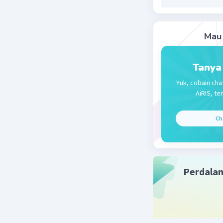
A2 = 4000
= 4/3
= 1,3 m/s²
Mau 
Jadi deng
Tanya
Beri R
Yuk, cobain cha
AiRIS, te
Ch
Perdala