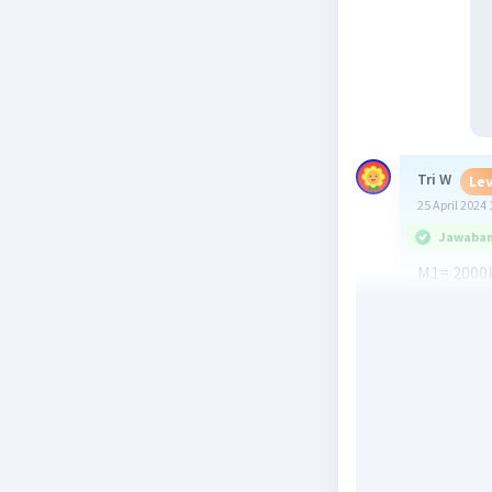
Tri W
Lev
25 April 2024 
Jawaban 
M1= 2000
A1 = 2 m/
M2 = 3000
A2= ....?
F1 = F2
M1.a1 = m
2000.2=30
4000 =300