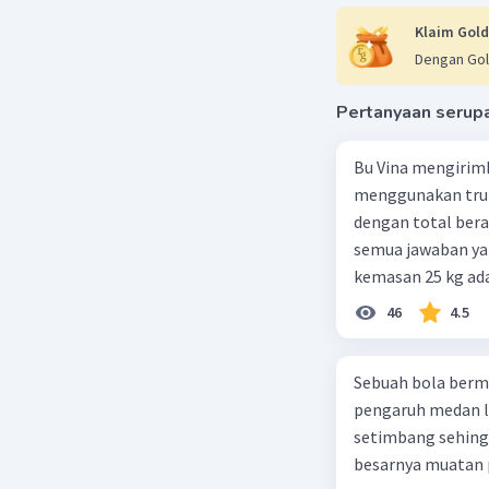
Klaim Gold
Dengan Gol
Pertanyaan serup
Bu Vina mengirim
menggunakan truk
dengan total berat
semua jawaban yan
kemasan 25 kg ada
buah. Total berat
46
4.5
beras kemasan 25 k
tersebut, jika bia
Sebuah bola berm
Rp14.000, berapak
pengaruh medan li
Vina? A. Rp2.540.0
setimbang sehing
besarnya muatan p