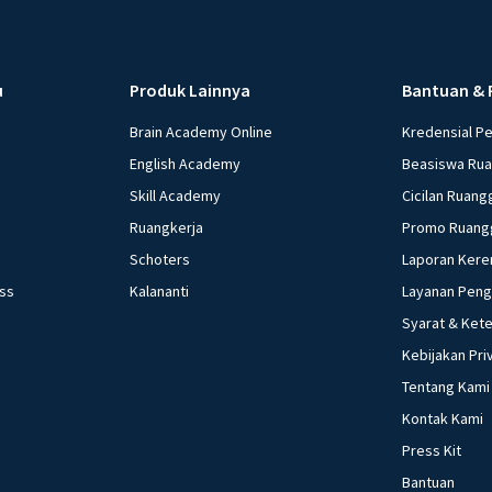
minimum (reserved
Mengatur tingkat bu
beberapa pernyataan
u
Produk Lainnya
Bantuan & 
Menaikkan suku bun
Brain Academy Online
Kredensial P
harga. Yang termasuk
d. 3) dan 5) e. 4) dan 5) Investasi bank lesu, daya beli melemah a
English Academy
Beasiswa Ru
kepada apresiasi 
Skill Academy
Cicilan Ruang
moneter yang pali
Ruangkerja
Promo Ruang
bunga bank b. Mem
Schoters
Laporan Kere
masyarakat d. Me
ess
Kalananti
Layanan Pen
Akibat yang ditimb
Syarat & Ket
kebijakan moneter
tetap b. Output b
Kebijakan Pri
naik d. Output tur
Tentang Kami
bawah ini yang ti
Kontak Kami
pengaturan jumlah 
Press Kit
moneter ekspansif
Bantuan