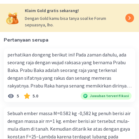
Maka,
Klaim Gold gratis sekarang!
• waktu untuk berhenti
Dengan Gold kamu bisa tanya soal ke Forum
vt = vo + at
sepuasnya, lho.
0 = 25 + (-5)t
5t = 25
Pertanyaan serupa
t = 5 s
perhatikan dongeng berikut ini! Pada zaman dahulu, ada
• jarak yang ditempuh 1 s pertama (sebelum
seorang raja dengan wujud raksasa yang bernama Prabu
menginjak rem) : gerak GLB
Baka. Prabu Baka adalah seorang raja yang terkenal
s1 = vo t1
dengan sifatnya yang rakus dan senang memeras
s1 = 25(1)
rakyatnya. Prabu Raka hanya senang memikirkan dirinya
s1 = 25 m
sendiri tanpa melihat apakah rakyatnya makmur atau
5
5.0
Jawaban terverifikasi
tidak. Prabu Baka juga memiliki seorang patih yang
• jarak yang ditempuh sampai berhenti
sangat setia pada dirinya, patih ini selalu mengikutinya
Sebuah ember massa M=0.582 kg -0,582 kg penuh berisi air
s2 = vo t + ½at²
dan menuruti keinginannya. Nama patihnya adalah Patih
s2 = 25(5) + ½(-5)(5)²
dengan massa air m=1 kg. ember berisi air tersebut mula-
Gupala. Lalu, pada suatu hari, Prabu Baka memimpin
s2 = 125 - 62,5
mula diam di tanah. Kemudian ditarik ke atas dengan gaya
penyerbuan ke kerajaan lain, Kerajaan Pengging. Prabu
s2 = 62,5 m
konstan F=25~Lambda karena terdapat lubang pada