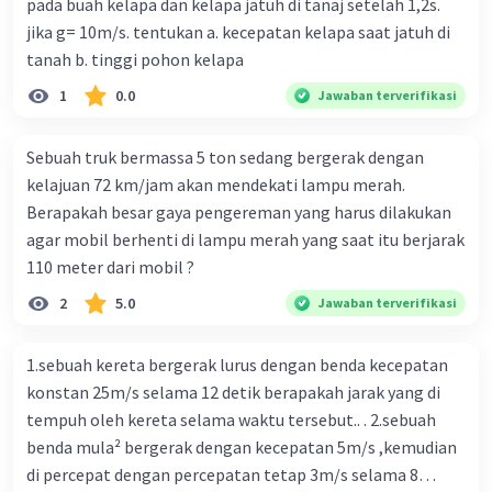
pada buah kelapa dan kelapa jatuh di tanaj setelah 1,2s.
mereka. Akhirnya, seluruh pasukan Prabu Baka berhasil
Iklan
jika g= 10m/s. tentukan a. kecepatan kelapa saat jatuh di
dikalahkan oleh Bandung Bondowoso. Saat Bandung
tanah b. tinggi pohon kelapa
Bondowoso berhasil masuk ke dalam istana Prabu Baka, ia
merasa terkejut karena ia melihat seorang gadis yang
1
0.0
Jawaban terverifikasi
sangat cantik. Ternyata, gadis itu adalah Roro Jonggrang,
putri dari Prabu Baka. Bandung Bondowoso sangat tidak
Sebuah truk bermassa 5 ton sedang bergerak dengan
menyangka jika Prabu Baka yang berwujud raksasa itu
kelajuan 72 km/jam akan mendekati lampu merah.
memiliki putri yang sangat cantik. Tanpa memakan waktu
Berapakah besar gaya pengereman yang harus dilakukan
yang lama, Bandung Bondowoso sudah jatuh cinta dengan
agar mobil berhenti di lampu merah yang saat itu berjarak
Roro Jonggrang. Bandung Bondowoso tidak bisa berhenti
110 meter dari mobil ?
memikirkan kecantikan Roro Jonggrang. Bahkan, ia
2
5.0
Jawaban terverifikasi
sampai tidak bisa tidur karena ia sangat ingin meminang
Roro Jonggrang. Keesokan harinya, Bandung Bondowoso
pun memberanikan diri bertanya pada Roro Jonggrang
1.sebuah kereta bergerak lurus dengan benda kecepatan
untuk memperistrinya. Roro Jonggrang sangat terkejut
konstan 25m/s selama 12 detik berapakah jarak yang di
saat diajak menikah Bandung Bondowoso. Sebenarnya, ia
tempuh oleh kereta selama waktu tersebut.. . 2.sebuah
merasa sangat takut pada Bandung Bondowoso karena
benda mula² bergerak dengan kecepatan 5m/s ,kemudian
pria ini sudah membunuh ayahnya. Roro Jonggrang pun
di percepat dengan percepatan tetap 3m/s selama 8