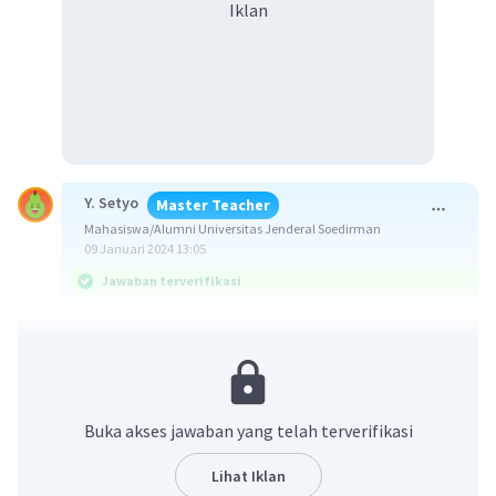
Iklan
Y. Setyo
Master Teacher
Mahasiswa/Alumni Universitas Jenderal Soedirman
09 Januari 2024 13:05
Jawaban terverifikasi
Jawaban: a
Diketahui:
vo = 90 km/jam = 25 m/s
Buka akses jawaban yang telah terverifikasi
s = 86,5 m
t1 = 1 s
Lihat Iklan
a = -5 m/s²