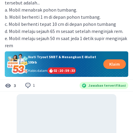
tersebut adalah...
a. Mobil menabrak pohon tumbang.
b. Mobil berhenti 1 m di depan pohon tumbang.
c. Mobil berhenti tepat 10 cm di depan pohon tumbang
d. Mobil melaju sejauh 65 m sesaat setelah menginjak rem.
e. Mobil melaju sejauh 50 m saat jeda 1 detik supir menginjak
rem
Ikuti Tryout SNBT & Menangkan E-Wallet
100rb
Klaim
Habis dalam
02
:
10
:
59
:
33
1
3
Jawaban terverifikasi