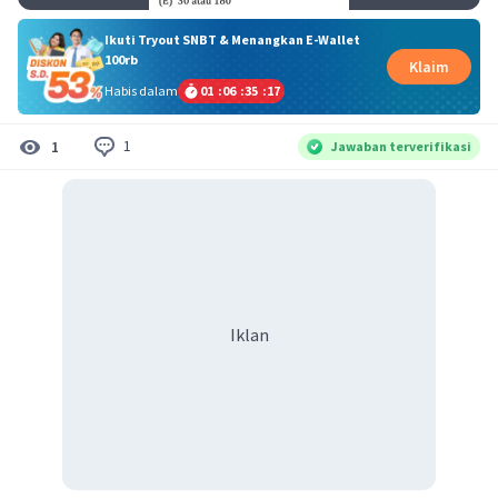
Ikuti Tryout SNBT & Menangkan E-Wallet
100rb
Klaim
Habis dalam
01
:
06
:
35
:
17
1
1
Jawaban terverifikasi
Iklan