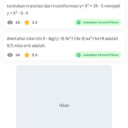
tentukan translasi dari transformasi y= X² + 3X - 5 menjadi
y = X² - X- 4
10
3.3
Jawaban terverifikasi
diketahui nilai lim X--&gt;(-4) 4x²+14x-8/ax²+bx+8 adalah
9/5 nilai a+b adalah
34
5.0
Jawaban terverifikasi
Iklan