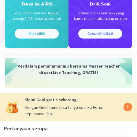
Tanya ke AiRIS
Drill Soal
Yuk, cobain chat dan belajar
Latihan soal sesuai topik yang
bareng AiRIS, teman pintarmu!
kamu mau untuk persiapan ujian
Iklan
Chat AiRIS
Cobain Drill Soal
Perdalam pemahamanmu bersama Master Teacher
di sesi Live Teaching, GRATIS!
Klaim Gold gratis sekarang!
Dengan Gold kamu bisa tanya soal ke Forum
sepuasnya, lho.
Pertanyaan serupa