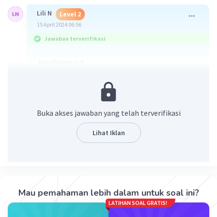
Lili N
Level 2
15 April 2024 06:56
Jawaban terverifikasi
Jawabannya d
Buka akses jawaban yang telah terverifikasi
Lihat Iklan
·
5.0
(
2
)
Balas
Beri Rating
Mau pemahaman lebih dalam untuk soal ini?
LATIHAN SOAL GRATIS!