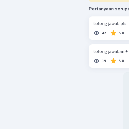
Pertanyaan serup
tolong jawab pls
42
5.0
tolong jawaban +
19
5.0