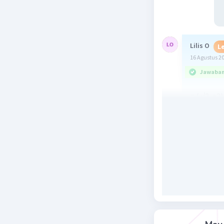
Lilis O
Le
16 Agustus 2
Jawaban 
= ( √2 +2)
= 2√6 - 5
Karena ni
sederhan
Beri R
Saptrian P
15 Agustus 2