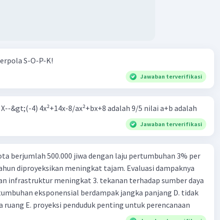
erpola S-O-P-K!
Jawaban terverifikasi
m X--&gt;(-4) 4x²+14x-8/ax²+bx+8 adalah 9/5 nilai a+b adalah
Jawaban terverifikasi
ta berjumlah 500.000 jiwa dengan laju pertumbuhan 3% per
tahun diproyeksikan meningkat tajam. Evaluasi dampaknya
an infrastruktur meningkat 3. tekanan terhadap sumber daya
tumbuhan eksponensial berdampak jangka panjang D. tidak
 ruang E. proyeksi penduduk penting untuk perencanaan