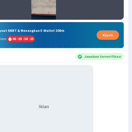
ryout SNBT & Menangkan E-Wallet 100rb
Klaim
alam
00
:
03
:
58
:
25
Jawaban terverifikasi
Iklan