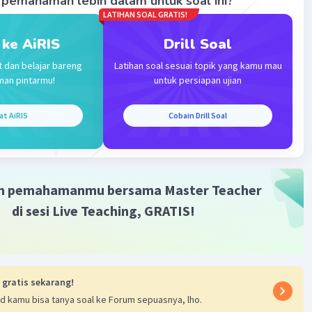
pemahaman lebih dalam untuk soal ini?
)( 2 akar 3 - 5)
LATIHAN SOAL GRATIS!
5 akar 2 + 4 akar 3 - 10
Iklan
akar 50 + akar 48 - 10
 ke AiRIS
Drill Soal
10
t dan belajar bareng
Latihan soal sesuai topik yang kamu mau
man pintarmu!
untuk persiapan ujian
·
0.0
(
0
)
Balas
ating
at AiRIS
Cobain Drill Soal
m pemahamanmu bersama Master Teacher
di sesi Live Teaching, GRATIS!
 gratis sekarang!
d kamu bisa tanya soal ke Forum sepuasnya, lho.