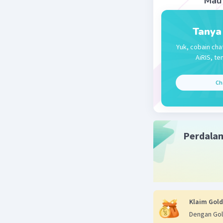
Mau 
(akar 2 + 2
2 akar 6 - 
akar 24 - 
Tanya
akar 22 - 
Yuk, cobain cha
AiRIS, te
Beri R
Ch
Perdala
Klaim Gold
Dengan Gol