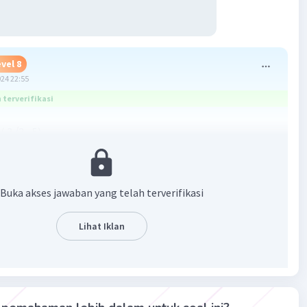
vel 8
024 22:55
terverifikasi
 ( 2√3 -5)
√2 + 4√3 - 10 ✓
lai dalam akar tidak sama, hasil tersebut sudah yang paling
a
Buka akses jawaban yang telah terverifikasi
·
5.0
(
1
)
Balas
ating
Lihat Iklan
Level 100
024 04:06