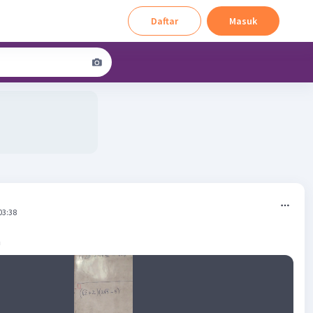
Daftar
Masuk
03:38
n