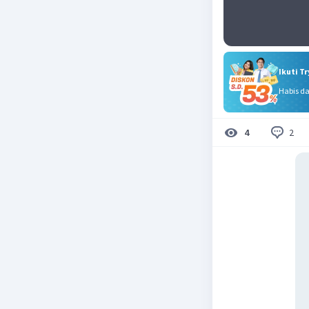
Ikuti T
Habis d
2
4