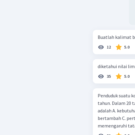
Buatlah kalimat b
12
5.0
diketahui nilai li
35
5.0
Penduduk suatu ko
tahun. Dalam 20 
adalah A. kebutuh
bertambah C. per
memengaruhi tata