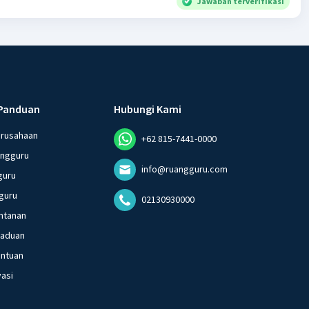
Jawaban terverifikasi
Panduan
Hubungi Kami
erusahaan
+62 815-7441-0000
angguru
info@ruangguru.com
guru
guru
02130930000
ntanan
gaduan
entuan
vasi