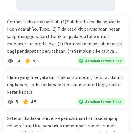
Cermati teks acak berikut. (1) Salah satu media penyedia
iklan adalah YouTube. (2) Tidak sedikit perusahaan besar
yang menggunakan fitur iklan pada YouTube untuk
memasarkan produknya. (3) Promosi menjadi jalan masuk
bagi pendapatan perusahaan. (4) Semakin dikenalnya
suatu produk oleh konsumen, semakin besar pula peluang
14
5.0
Jawaban terverifikasi
penjualan produk. (5) Hal ini disebabkan iklan atau
promosi merupakan cara untuk mengenalkan produk
Idiom yang menyatakan makna 'sombong' tersirat dalam
perusahaan kepada konsumen. Urutan yang tepat agar
ungkapan.... a. besar kepala b. besar mulut c. tinggi hati d.
menjadi teks eksposisi yang padu adalah .... A. (1)-(2)-(3)-
keras kepala
(4)-(5) B. (2)-(1)-(3)-(4)-(5) C. (3)-(1)-(2)-(5)-(4) D. (3)-(5)-
5
4.5
Jawaban terverifikasi
(4)-(1)-(2) E. (5)-(1)-(3)-(4)-(2)
Setelah diadakan survei ke pemukiman liar di sepanjang
rel kereta api itu, penduduk menempati rumah-rumah