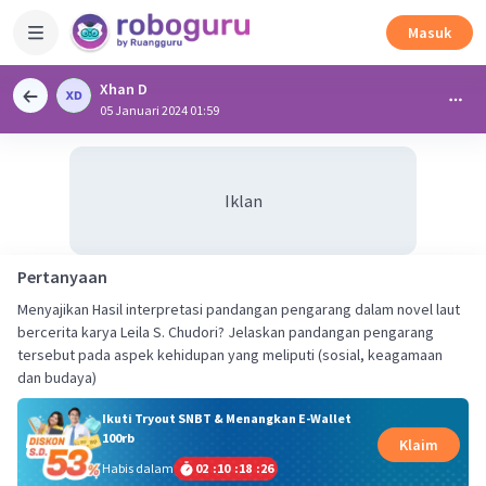
Masuk
Xhan D
05 Januari 2024 01:59
Iklan
Pertanyaan
Menyajikan Hasil interpretasi pandangan pengarang dalam novel laut
bercerita karya Leila S. Chudori? Jelaskan pandangan pengarang
tersebut pada aspek kehidupan yang meliputi (sosial, keagamaan
dan budaya)
Ikuti Tryout SNBT & Menangkan E-Wallet
100rb
Klaim
Habis dalam
02
:
10
:
18
:
26