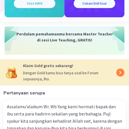
agama yang dapat menyebabkan konflik dan
Chat AiRIS
Cobain Drill Soal
ketegangan sosial.
3. Aspek Budaya:
Dalam novel ini, pengarang menyoroti
pentingnya melestarikan budaya dan identitas
Perdalam pemahamanmu bersama Master Teacher
nasional. Ia menggambarkan kekayaan budaya
di sesi Live Teaching, GRATIS!
Indonesia, seperti seni tradisional, sastra, dan
musik. Pengarang juga menunjukkan dampak
globalisasi terhadap budaya lokal, di mana
Klaim Gold gratis sekarang!
budaya asing mulai menggeser budaya
tradisional. Melalui karakter-karakternya,
Dengan Gold kamu bisa tanya soal ke Forum
sepuasnya, lho.
pengarang mengajak pembaca untuk
menghargai dan menjaga keberagaman budaya
Pertanyaan serupa
Indonesia.
Pandangan pengarang dalam novel "Laut
Assalamu’alaikum Wr. Wb Yang kami hormati bapak dan
Bercerita" mencerminkan keprihatinan terhadap
ibu serta para hadirirn sekalian yang berbahagia. Puji
ketidakadilan sosial, pentingnya toleransi
syukur kita sanjungkan kehadirat Allah swt, karena dengan
antaragama, dan perlunya melestarikan budaya.
limpahan dan karunia-Nya kita bisa berkumpul di sini.
Pengarang ingin mengajak pembaca untuk lebih