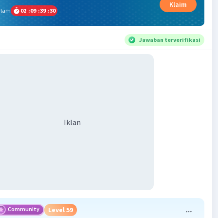
Klaim
alam
02
:
09
:
39
:
29
Jawaban terverifikasi
Iklan
Community
Level 59