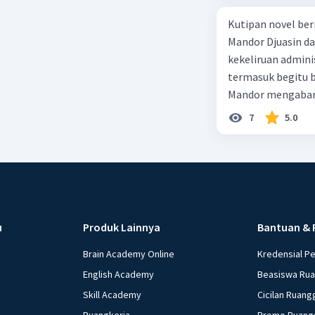
struktur 
Kutipan novel ber
Beri R
Mandor Djuasin da
kekeliruan adminis
termasuk begitu b
Mandor mengabark
berijazah memang
7
5.0
menerima penjela
betapa berat tuga
berterima kasih k
berlambang Maska
itu, meski surat i
mataku berlinang
u
Produk Lainnya
Bantuan & 
dari balik pintu 
hati lelaki pendiam
Brain Academy Online
Kredensial P
menempatkan seti
English Academy
Beasiswa Ru
aku bersumpah aka
Skill Academy
Cicilan Ruang
rintangannya, apa
Ruangkerja
Promo Ruang