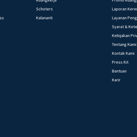
dalam kutipan nov
Schoters
Laporan Kere
dan pendiam (C) 
ess
Kalananti
Layanan Pen
dan pendiam
Syarat & Ket
Kebijakan Pri
Tentang Kami
Kontak Kami
Press Kit
Bantuan
Karir