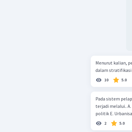
bagian ba
lebih dari itu. Ka
Secara si
Perusahaan: "Bai
berfungs
teman. Kembalilah
mengadap
kasih, Pak. Selam
perdamaia
struktur dari teks
dalam da
karena it
"konflik 
Menurut kalian, p
Jawaban
karena me
dalam stratifikas
berintera
10
5.0
atau keya
memperdal
kelompok 
Pada sistem pelap
membantu
terjadi melalui.. 
mencegah 
politik E. Urbanis
yang teri
2
5.0
lebih bes