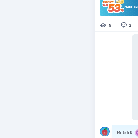
Habis d
2
5
Miftah B