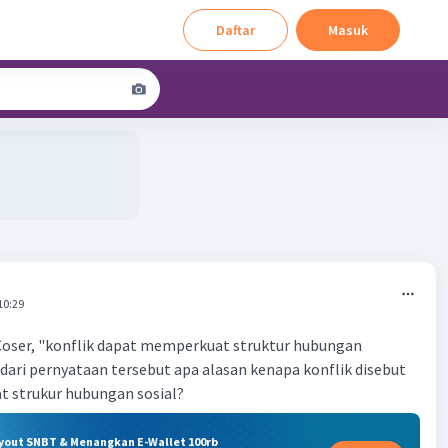
Daftar
Masuk
10:29
Coser, "konflik dapat memperkuat struktur hubungan
 dari pernyataan tersebut apa alasan kenapa konflik disebut
 strukur hubungan sosial?
ryout SNBT & Menangkan E-Wallet 100rb