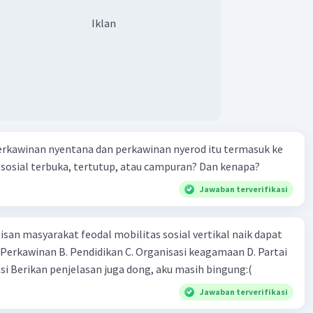
ru dan relevan dalam hal posisi dan hubungan sebelumnya.
mi butuh upah standar untuk dapat hidup layak." Wakil
Iklan
ngkat, penyelesaian konflik atau manajemen konflik dapat
klah, akan saya usahakan. Sekarang Anda tenangkan teman-
i sebagai mekanisme yang mempertahankan,
 bekerja seperti semula." Eno Bastian: "Baiklah, Pak. Terima
tasi, atau mengubah norma herdaning (hubungan
at siang." Wakil Perusahaan: "Selamat siang." Tentukan
n dalam suatu masyarakat, di mana semua anggota hidup
 negosiasi tersebut.
mai, kesamaan, tanggung jawab dan membantu). Oleh
u, ide Coser dapat menjadi rujukan atas benarnya frasa
memperkuat struktur hubungan sosial".
erkawinan nyentana dan perkawinan nyerod itu termasuk ke
 ：
Konflik dapat memperkuat struktur hubungan sosial
lalui konflik, sekelompok individu secara kolektif
i sosial terbuka, tertutup, atau campuran? Dan kenapa?
ksi dan bertempur untuk menyuarakan tujuan, nilai, prinsip,
Jawaban terverifikasi
kinan mereka. Ini menciptakan rasa tujuan dan identitas,
am pemahaman dan apresiasi antara individu atau
tersebut. Akhirnya, konflik dan penyelesaiannya
isan masyarakat feodal mobilitas sosial vertikal naik dapat
 menjaga keseimbangan dalam masyarakat dan
A. Perkawinan B. Pendidikan C. Organisasi keagamaan D. Partai
individu atau kelompok itu sendiri merasa menjadi bagian
asi Berikan penjelasan juga dong, aku masih bingung:(
solasi atau tidak terintegrasikan dalam masyarakat yang
Jawaban terverifikasi
ar. Maka dari itu, konflik disebut dapat memperkuat