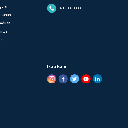
guru
02130930000
ntanan
gaduan
entuan
vasi
Ikuti Kami