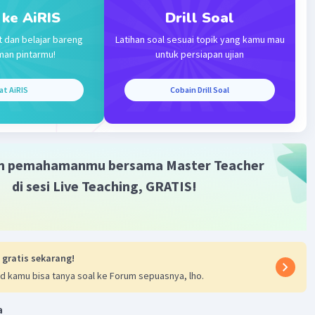
mu yang dibahas. Sedangkan, berdasarkan fakta pribadi
 ke AiRIS
Drill Soal
asuk ciri karya ilmiah karena fakta pribadi tidak dapat
si secara umum dan tidak objektif.
t dan belajar bareng
Latihan soal sesuai topik yang kamu mau
man pintarmu!
untuk persiapan ujian
·
0.0
(
0
)
Balas
ating
at AiRIS
Cobain Drill Soal
m pemahamanmu bersama Master Teacher
di sesi Live Teaching, GRATIS!
Iklan
 gratis sekarang!
d kamu bisa tanya soal ke Forum sepuasnya, lho.
a