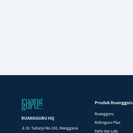
Produk Ruanggur
Ruangguru
RUANGGURU HQ
Roboguru Plus
Jl. Dr. Saharjo No.161, Manggarai
Dafa dan Lulu