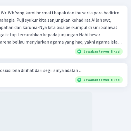
Wr. Wb Yang kami hormati bapak dan ibu serta para hadirirn
ahagia. Puji syukur kita sanjungkan kehadirat Allah swt,
pahan dan karunia-Nya kita bisa berkumpul di sini. Salawat
ga tetap tercurahkan kepada junjungan Nabi besar
rena beliau menyiarkan agama yang haq, yakni agama islam,
i oleh Allah swt. Semoga kita sekalian termasuk ke dalam
Jawaban terverifikasi
erkahi. Amin ya rabbal alamin. Hadirin sekalian yang
 amat penting sekali jiwa sosial untuk diterapkan di
siasi bila dilihat dari segi isinya adalah ...
ga, sanak saudara, bahkan juga di masyarakat luas. Karena
l, maka terjalinlah di antara kita saling tolong-menolong,
Jawaban terverifikasi
 Sehngga orang-orang yang butuh akan pertolongan kita,
t berikut! Puji syukur kita
rat Allah swt, karena dengan limpahan karuniaNya kita bisa
. Kalimat tersebut termasuk …. A. salam pembuka B. ucapan
ngenalan topik D. tema E. judul