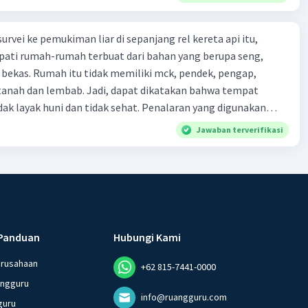
urvei ke pemukiman liar di sepanjang rel kereta api itu,
ti rumah-rumah terbuat dari bahan yang berupa seng,
 bekas. Rumah itu tidak memiliki mck, pendek, pengap,
tanah dan lembab. Jadi, dapat dikatakan bahwa tempat
huni dan tidak sehat. Penalaran yang digunakan
ebut adalah . . . .
Jawaban terverifikasi
Panduan
Hubungi Kami
erusahaan
+62 815-7441-0000
angguru
info@ruangguru.com
guru