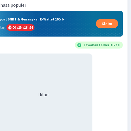
hasa populer
ryout SNBT & Menangkan E-Wallet 100rb
Klaim
alam
00
:
15
:
18
:
58
Jawaban terverifikasi
Iklan