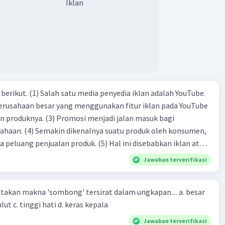
Iklan
dia iklan adalah YouTube.
 perusahaan besar yang menggunakan fitur iklan pada YouTube
si menjadi jalan masuk bagi
produk oleh konsumen,
jualan produk. (5) Hal ini disebabkan iklan atau
n cara untuk mengenalkan produk perusahaan kepada
Jawaban terverifikasi
-(4)-(1)-
an makna 'sombong' tersirat dalam ungkapan.... a. besar
(4)-(2)
kepala b. besar mulut c. tinggi hati d. keras kepala
Jawaban terverifikasi