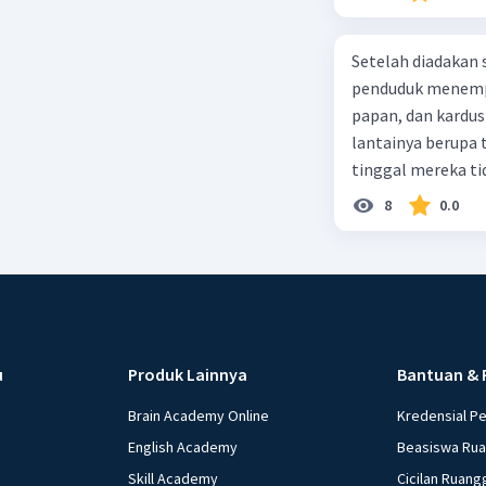
Setelah diadakan s
penduduk menempa
papan, dan kardus
lantainya berupa 
tinggal mereka tidak layak 
dalam paragraf ters
8
0.0
u
Produk Lainnya
Bantuan & 
Brain Academy Online
Kredensial P
English Academy
Beasiswa Ru
Skill Academy
Cicilan Ruang