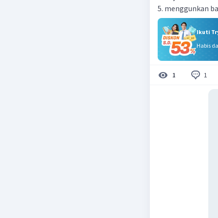
5. menggunkan ba
Ikuti T
Habis d
1
1