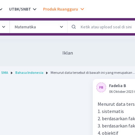
UTBK/SNBT
Produk Ruangguru
Iklan
SMA
Bahasa Indonesia
Menurut data tersebut di bawah ini yang merupakan ..
Fadelia B
06 Oktober 2023 
Menurut data terse
1. sistematis
2. berdasarkan fak
3. berdasarkan fak
4. objektif