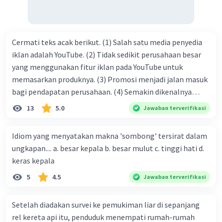
Cermati teks acak berikut. (1) Salah satu media penyedia
iklan adalah YouTube. (2) Tidak sedikit perusahaan besar
yang menggunakan fitur iklan pada YouTube untuk
memasarkan produknya. (3) Promosi menjadi jalan masuk
bagi pendapatan perusahaan. (4) Semakin dikenalnya
suatu produk oleh konsumen, semakin besar pula peluang
13
5.0
Jawaban terverifikasi
penjualan produk. (5) Hal ini disebabkan iklan atau
promosi merupakan cara untuk mengenalkan produk
Idiom yang menyatakan makna 'sombong' tersirat dalam
perusahaan kepada konsumen. Urutan yang tepat agar
ungkapan.... a. besar kepala b. besar mulut c. tinggi hati d.
menjadi teks eksposisi yang padu adalah .... A. (1)-(2)-(3)-
keras kepala
(4)-(5) B. (2)-(1)-(3)-(4)-(5) C. (3)-(1)-(2)-(5)-(4) D. (3)-(5)-
5
4.5
Jawaban terverifikasi
(4)-(1)-(2) E. (5)-(1)-(3)-(4)-(2)
Setelah diadakan survei ke pemukiman liar di sepanjang
rel kereta api itu, penduduk menempati rumah-rumah