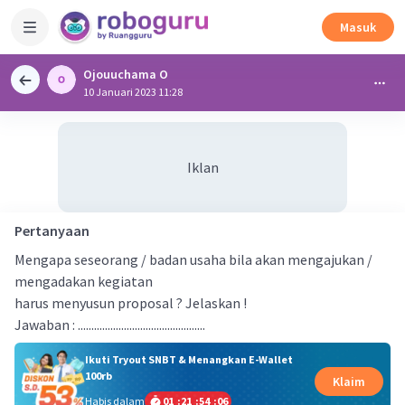
Masuk
Ojouuchama O
10 Januari 2023 11:28
Iklan
Pertanyaan
Mengapa seseorang / badan usaha bila akan mengajukan /
mengadakan kegiatan
harus menyusun proposal ? Jelaskan !
Jawaban : ...............................................
Ikuti Tryout SNBT & Menangkan E-Wallet
100rb
Klaim
Habis dalam
01
:
21
:
54
:
05