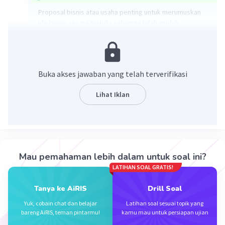
Proposal bisnis atau usaha penting untuk merumuskan
ide bisnis secara tertulis sehingga lebih mudah
memahami dan mengkaji sebelum menerapkan ide
bisnis tersebut, sehingga langkah-langkah bisnis yang
ditempuh pun jelas dan meminimalisir terjadinya resiko
bisnis.
Buka akses jawaban yang telah terverifikasi
Proposal dibuat untuk menjelaskan rencana dan tujuan
Lihat Iklan
suatu kegiatan secara jelas dan detail. Selain itu, dalam
proposal, biasanya juga terdapat rincian mengenai dana
yang dibutuhkan dalam pelaksanaannya.
·
5.0
(
1
)
Balas
Beri Rating
Mau pemahaman lebih dalam untuk soal ini?
LATIHAN SOAL GRATIS!
Tanya ke AiRIS
Drill Soal
Yuk, cobain chat dan belajar
Latihan soal sesuai topik yang
bareng AiRIS, teman pintarmu!
kamu mau untuk persiapan ujian