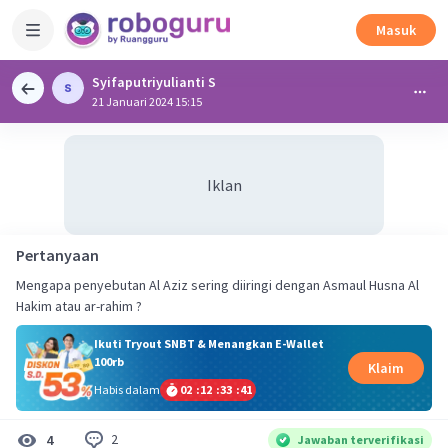
Masuk
Syifaputriyulianti S
21 Januari 2024 15:15
Iklan
Pertanyaan
Mengapa penyebutan Al Aziz sering diiringi dengan Asmaul Husna Al
Hakim atau ar-rahim ?
Ikuti Tryout SNBT & Menangkan E-Wallet
100rb
Klaim
Habis dalam
02
:
12
:
33
:
41
2
4
Jawaban terverifikasi