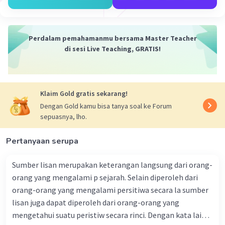
yang indah dan penuh makna dalam Islam. "Al Aziz"
sendiri berarti Sang Maha Perkasa atau Maha Mulia, dan
mencantumkan Asmaul Husna lainnya memperkaya
pemahaman akan sifat-sifat Allah yang sempurna
Perdalam pemahamanmu bersama Master Teacher
di sesi Live Teaching, GRATIS!
·
0.0
(
0
)
Balas
Beri Rating
Klaim Gold gratis sekarang!
Dengan Gold kamu bisa tanya soal ke Forum
sepuasnya, lho.
Pertanyaan serupa
Sumber lisan merupakan keterangan langsung dari orang-
orang yang mengalami p sejarah. Selain diperoleh dari
orang-orang yang mengalami persitiwa secara la sumber
lisan juga dapat diperoleh dari orang-orang yang
mengetahui suatu peristiw secara rinci. Dengan kata lain