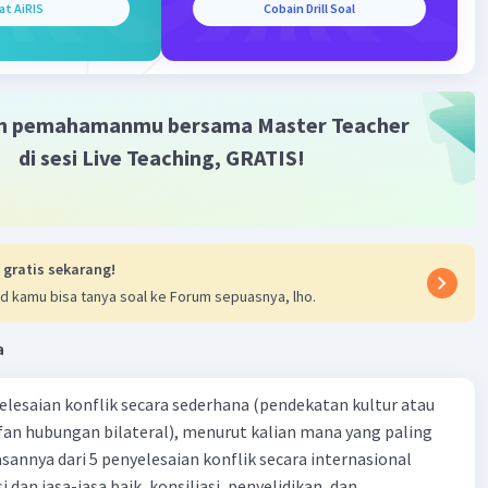
at AiRIS
Cobain Drill Soal
asi manusia, dan menjaga lingkungan hidup
katkan kesadaran global: Dengan menjadi bagian dari
dunia, kita dapat meningkatkan kesadaran global
g isu-isu penting, seperti perubahan iklim, perdamaian
 dan kesetaraan gender
m pemahamanmu bersama Master Teacher
di sesi Live Teaching, GRATIS!
·
4.8
(
4
)
Balas
ating
 gratis sekarang!
d kamu bisa tanya soal ke Forum sepuasnya, lho.
a
Iklan
yelesaian konflik secara sederhana (pendekatan kultur atau
 fan hubungan bilateral), menurut kalian mana yang paling
ik secara internasional
i dan jasa-jasa baik, konsiliasi, penyelidikan, dan