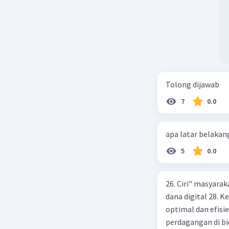
Tolong dijawab
7
0.0
apa latar belaka
5
0.0
26. Ciri" masyarak
dana digital 28.
optimal dan efisi
perdagangan di bi