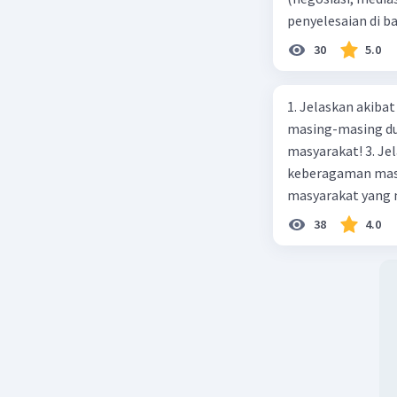
penyelesaian di 
paling efektif, be
30
5.0
1. Jelaskan akibat keber
masing-masing dua
masyarakat! 3. Jelaskan macam-macam konflik yang terjadi akibat
keberagaman masyarakat
masyarakat yang memi
merupakan negara 
38
4.0
ras, bahasa, dan 
kalian lakukan un