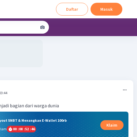
Daftar
Masuk
03:44
adi bagian dari warga dunia
ryout SNBT & Menangkan E-Wallet 100rb
Klaim
alam
00
:
08
:
52
:
45