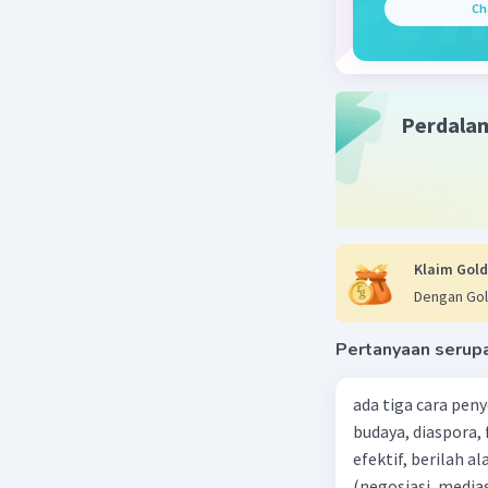
Ch
hak as
Mening
warga 
tentan
dunia,
Perdala
Beri R
Klaim Gold
Dengan Gol
Pertanyaan serup
ada tiga cara pen
budaya, diaspora,
efektif, berilah alasannya dari 5 penyelesaian konfl
(negosiasi, medias