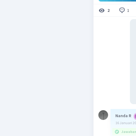
1
2
Nanda R
16 Januari 2
Jawaban 