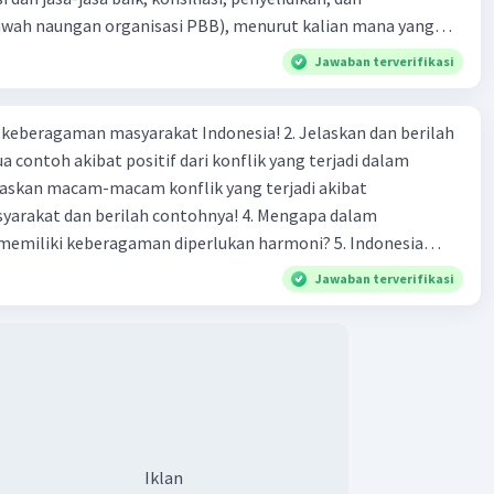
bawah naungan organisasi PBB), menurut kalian mana yang
rilah alasannya
Jawaban terverifikasi
agaman masyarakat Indonesia! 2. Jelaskan dan berilah
 contoh akibat positif dari konflik yang terjadi dalam
 dan berilah contohnya! 4. Mengapa dalam
liki keberagaman diperlukan harmoni? 5. Indonesia
yang kaya akan keberagaman baik dilihat dari agama, suku,
Jawaban terverifikasi
budaya. Berdasarkan pernyataan tersebut, apa yang dapat
tuk menjaga keberagaman supaya terhindar dari konflik?
Iklan