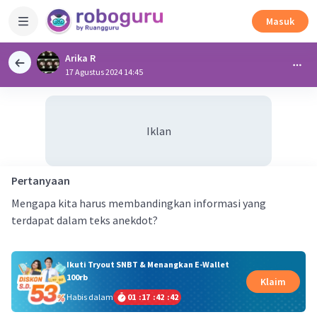
Masuk
Arika R
17 Agustus 2024 14:45
Iklan
Pertanyaan
Mengapa kita harus membandingkan informasi yang
terdapat dalam teks anekdot?
Ikuti Tryout SNBT & Menangkan E-Wallet
100rb
Klaim
Habis dalam
01
:
17
:
42
:
42