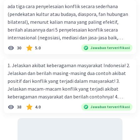
kekayaan bagi kehidupan manusia. Setiap
ada tiga cara penyelesaian konflik secara sederhana
kelompok memiliki tradisi, budaya, bahasa,
(pendekatan kultur atau budaya, diaspora, fan hubungan
dan kebiasaan yang unik, yang jika
bilateral), menurut kalian mana yang paling efektif,
disatukan dapat memperkaya kehidupan
berilah alasannya dari 5 penyelesaian konflik secara
masyarakat secara keseluruhan.
internasional (negosiasi, mediasi dan jasa-jasa baik,
konsiliasi, penyelidikan, dan penyelesaian di bawah
Mengajarkan Toleransi dan Penghargaan
:
30
5.0
Jawaban terverifikasi
naungan organisasi PBB), menurut kalian mana yang
Dengan adanya keberagaman, manusia
paling efektif, berilah alasannya
1. Jelaskan akibat keberagaman masyarakat Indonesia! 2.
belajar untuk saling menghormati,
Jelaskan dan berilah masing-masing dua contoh akibat
menghargai perbedaan, dan hidup dalam
positif dari konflik yang terjadi dalam masyarakat! 3.
kerukunan. Ini merupakan nilai penting
Jelaskan macam-macam konflik yang terjadi akibat
dalam membangun kedamaian dan
keberagaman masyarakat dan berilah contohnya! 4.
persatuan.
Mengapa dalam masyarakat yang memiliki keberagaman
38
4.0
Jawaban terverifikasi
Kesempatan untuk Belajar dan Berkembang
:
diperlukan harmoni? 5. Indonesia merupakan negara yang
kaya akan keberagaman baik dilihat dari agama, suku, ras,
Keberagaman memberikan kesempatan
bahasa, dan budaya. Berdasarkan pernyataan tersebut,
bagi setiap individu dan kelompok untuk
apa yang dapat kalian lakukan untuk menjaga
belajar dari satu sama lain, bertukar