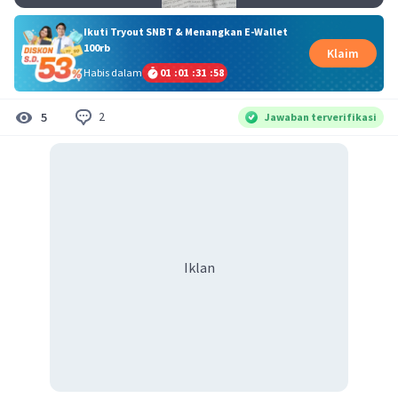
Ikuti Tryout SNBT & Menangkan E-Wallet
100rb
Klaim
Habis dalam
01
:
01
:
31
:
57
2
5
Jawaban terverifikasi
Iklan