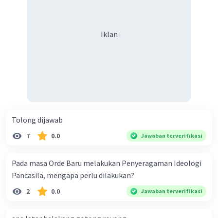
keberagaman supaya terhindar dari konflik?
pengetahuan, dan mengembangkan diri
melalui berbagai perspektif dan
Iklan
pengalaman yang berbeda.
Menguatkan Solidaritas dan Persatuan
:
Meskipun ada perbedaan, keberagaman
dapat menjadi landasan untuk
membangun solidaritas dan persatuan.
Dengan saling memahami, manusia dapat
Tolong dijawab
bekerja sama demi kebaikan bersama.
7
0.0
Jawaban terverifikasi
Jadi, keberagaman merupakan anugerah yang
harus dijaga dan dirawat, karena dari sanalah
Pada masa Orde Baru melakukan Penyeragaman Ideologi
lahir harmoni, perdamaian, dan kekayaan nilai
Pancasila, mengapa perlu dilakukan?
yang penting bagi kehidupan manusia.
2
0.0
Jawaban terverifikasi
·
0.0
(
0
)
Balas
Beri Rating