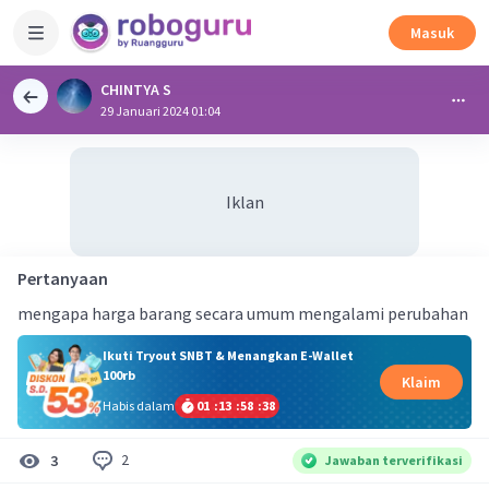
Masuk
CHINTYA S
29 Januari 2024 01:04
Iklan
Pertanyaan
mengapa harga barang secara umum mengalami perubahan
Ikuti Tryout SNBT & Menangkan E-Wallet
100rb
Klaim
Habis dalam
01
:
13
:
58
:
37
2
3
Jawaban terverifikasi