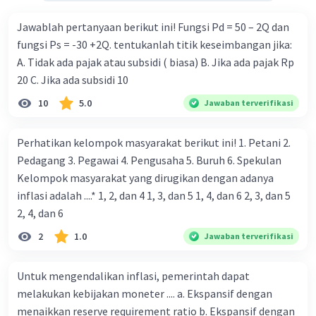
durability yang merupakan syarat sebuah benda bisa
dikatakan sebagai uang 14. maksud token money dalam
Jawablah pertanyaan berikut ini! Fungsi Pd = 50 – 2Q dan
nilai intrinsik 15. maksud dengan satuan hitung dalam
fungsi Ps = -30 +2Q. tentukanlah titik keseimbangan jika:
fungsi uang 16. fungsi uang 17. peranan dan maksud
A. Tidak ada pajak atau subsidi ( biasa) B. Jika ada pajak Rp
didirikan lembaga keuangan non-Bank / bukan bank 18.
20 C. Jika ada subsidi 10
maksud dengan kegiatan menghimpun dana yang
10
5.0
Jawaban terverifikasi
dilakukan perbankan 19. tugas Bank Indonesia 20. tugas
Bank Umum 21. kegiatan lembaga keuangan non-Bank 22.
Perhatikan kelompok masyarakat berikut ini! 1. Petani 2.
kelembagaan keuangan non-bank yang memiliki kegiatan
Pedagang 3. Pegawai 4. Pengusaha 5. Buruh 6. Spekulan
yang dilakukan dengan operasi simpan pinjam 23.
Kelompok masyarakat yang dirugikan dengan adanya
Lembaga keuangan non bank yang memiliki fungsi
inflasi adalah ....* 1, 2, dan 4 1, 3, dan 5 1, 4, dan 6 2, 3, dan 5
sebagai penggerak investasi dengan memperhatikan dan
2, 4, dan 6
memasukan surat berharga 24. Nama lembaga keuangan
non bank yang bertugas mengatasi para rensumen 25.
2
1.0
Jawaban terverifikasi
Ciri" dari masyarakat ekonomi abad ke 21
Untuk mengendalikan inflasi, pemerintah dapat
melakukan kebijakan moneter .... a. Ekspansif dengan
menaikkan reserve requirement ratio b. Ekspansif dengan