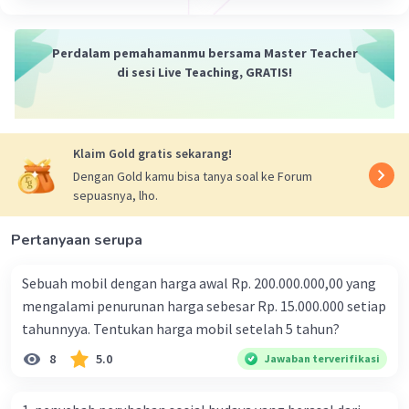
Karena mengalami inflasi
Perdalam pemahamanmu bersama Master Teacher
Iklan
di sesi Live Teaching, GRATIS!
·
0.0
(
0
)
Balas
Beri Rating
Klaim Gold gratis sekarang!
Dengan Gold kamu bisa tanya soal ke Forum
sepuasnya, lho.
Pertanyaan serupa
Sebuah mobil dengan harga awal Rp. 200.000.000,00 yang
mengalami penurunan harga sebesar Rp. 15.000.000 setiap
tahunnyya. Tentukan harga mobil setelah 5 tahun?
8
5.0
Jawaban terverifikasi