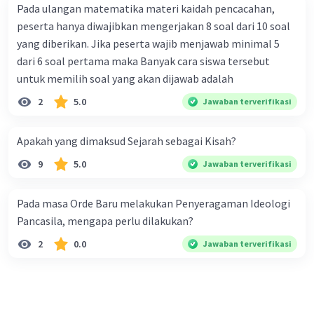
Pada ulangan matematika materi kaidah pencacahan,
Italia. Pada Oktober 1935, Italia secara resmi menyerang
peserta hanya diwajibkan mengerjakan 8 soal dari 10 soal
Ethiopia dalam apa yang dikenal sebagai Perang Italia-
yang diberikan. Jika peserta wajib menjawab minimal 5
Ethiopia. Pasukan Italia menggunakan kekuatan militer
dan teknologi modern, termasuk penggunaan gas
dari 6 soal pertama maka Banyak cara siswa tersebut
beracun, untuk mengatasi pasukan Ethiopia yang lebih
untuk memilih soal yang akan dijawab adalah
lemah secara militer. Pada tahun 1936, Italia berhasil
2
5.0
menaklukkan Ethiopia dan Mussolini menyatakan
Jawaban terverifikasi
pembentukan Kekaisaran Italia
Apakah yang dimaksud Sejarah sebagai Kisah?
·
0.0
(
0
)
Balas
Beri Rating
9
5.0
Jawaban terverifikasi
Pada masa Orde Baru melakukan Penyeragaman Ideologi
Pancasila, mengapa perlu dilakukan?
2
0.0
Jawaban terverifikasi