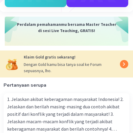
politik internasional
Koalisi dengan negara-negara lain
:
Invasi Itali ke Afrika memperoleh
Perdalam pemahamanmu bersama Master Teacher
persetujuan taktis dari negara Prancis dan
di sesi Live Teaching, GRATIS!
Britania Raya, yang tidak ingin
mengucapkan Italia, karena Italia dapat
dimanfaatkan sebagai sekutu yang
memiliki potensi untuk melawan Jerman
Klaim Gold gratis sekarang!
Nazi
Dengan Gold kamu bisa tanya soal ke Forum
Misli Fasisme
: Mussolini, sebagai
sepuasnya, lho.
pemimpin Partai Fasis Nasional,
menghancurkan politik dan
Pertanyaan serupa
mengintegrasikan bangsa Italia ke dalam
kerajaan totaliter. Misli fasisme Italia dan
1. Jelaskan akibat keberagaman masyarakat Indonesia! 2.
kebijakan luar negeri pro-Jerman pada 25
Jelaskan dan berilah masing-masing dua contoh akibat
Oktober 1936, Mussolini setuju untuk
positif dari konflik yang terjadi dalam masyarakat! 3.
membantu Jerman dalam perangan
Jelaskan macam-macam konflik yang terjadi akibat
mereka
keberagaman masyarakat dan berilah contohnya! 4.