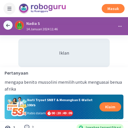
Masuk
Nadia S
14 Januari 2024 11:46
Iklan
Pertanyaan
mengapa benito mussolini memilih untuk menguasai benua
afrika
Ikuti Tryout SNBT & Menangkan E-Wallet
100rb
Klaim
Habis dalam
00
:
20
:
49
:
09
2
1
Jawaban terverifikasi