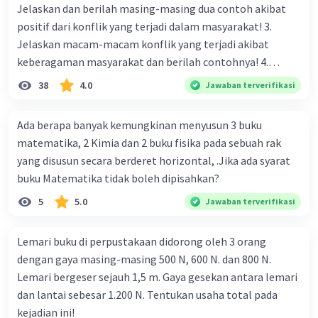
Jelaskan dan berilah masing-masing dua contoh akibat
positif dari konflik yang terjadi dalam masyarakat! 3.
Jelaskan macam-macam konflik yang terjadi akibat
keberagaman masyarakat dan berilah contohnya! 4.
Mengapa dalam masyarakat yang memiliki keberagaman
38
4.0
Jawaban terverifikasi
diperlukan harmoni? 5. Indonesia merupakan negara yang
kaya akan keberagaman baik dilihat dari agama, suku, ras,
Ada berapa banyak kemungkinan menyusun 3 buku
bahasa, dan budaya. Berdasarkan pernyataan tersebut,
matematika, 2 Kimia dan 2 buku fisika pada sebuah rak
apa yang dapat kalian lakukan untuk menjaga
yang disusun secara berderet horizontal, .Jika ada syarat
keberagaman supaya terhindar dari konflik?
buku Matematika tidak boleh dipisahkan?
5
5.0
Jawaban terverifikasi
Lemari buku di perpustakaan didorong oleh 3 orang
dengan gaya masing-masing 500 N, 600 N. dan 800 N.
Lemari bergeser sejauh 1,5 m. Gaya gesekan antara lemari
dan lantai sebesar 1.200 N. Tentukan usaha total pada
kejadian ini!