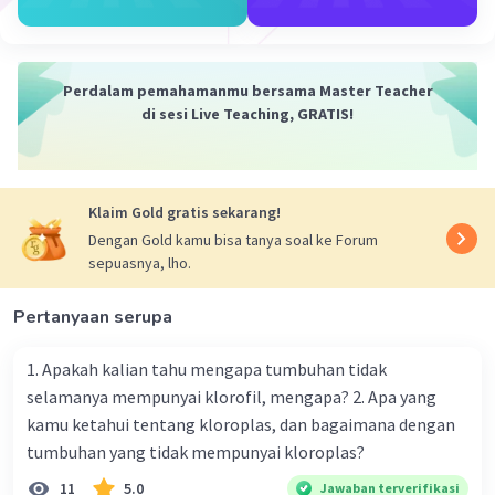
dipengaruhi oleh kedalaman bayangan,
ketinggian sumber cahaya, dan bentuk benda.
Sifat cahaya yang bergerak lurus terhalang objek
Perdalam pemahamanmu bersama Master Teacher
yang tidak tembus cahaya juga mempengaruhi
di sesi Live Teaching, GRATIS!
terbentuknya bayangan. Bayangan juga terjadi
pada saat suatu objek terkena pantulan dari
sebuah cahaya.
Klaim Gold gratis sekarang!
·
3.0
(
2
)
Balas
Beri Rating
Dengan Gold kamu bisa tanya soal ke Forum
sepuasnya, lho.
Pertanyaan serupa
1. Apakah kalian tahu mengapa tumbuhan tidak
selamanya mempunyai klorofil, mengapa? 2. Apa yang
kamu ketahui tentang kloroplas, dan bagaimana dengan
tumbuhan yang tidak mempunyai kloroplas?
11
5.0
Jawaban terverifikasi