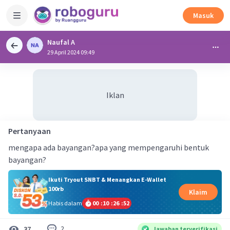
Masuk
Naufal A
29 April 2024 09:49
Iklan
Pertanyaan
mengapa ada bayangan?apa yang mempengaruhi bentuk
bayangan?
Ikuti Tryout SNBT & Menangkan E-Wallet
100rb
Klaim
Habis dalam
00
:
10
:
26
:
52
2
37
Jawaban terverifikasi