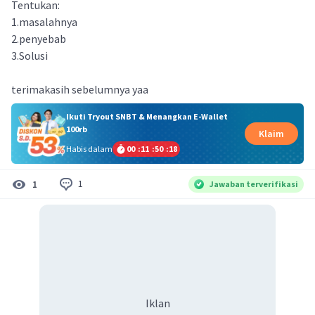
Tentukan:
1.masalahnya
2.penyebab
3.Solusi
terimakasih sebelumnya yaa
Ikuti Tryout SNBT & Menangkan E-Wallet
100rb
Klaim
Habis dalam
00
:
11
:
50
:
17
1
1
Jawaban terverifikasi
Iklan