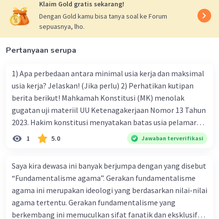
Klaim Gold gratis sekarang!
Untuk mengatasi masalah ini, diperlukan beberapa
Dengan Gold kamu bisa tanya soal ke Forum
upaya:
sepuasnya, lho.
* Pendidikan Pancasila: Pendidikan Pancasila harus
diperkuat sejak dini dan terus dilakukan sepanjang
hayat.
Pertanyaan serupa
Masyarakat perlu diajarkan secara mendalam tentang
1) Apa perbedaan antara minimal usia kerja dan maksimal
nilai-nilai Pancasila dan bagaimana menerapkannya
usia kerja? Jelaskan! (Jika perlu) 2) Perhatikan kutipan
dalam kehidupan sehari-hari.
berita berikut! Mahkamah Konstitusi (MK) menolak
* Dialog dan musyawarah: Masyarakat perlu didorong
gugatan uji materiil UU Ketenagakerjaan Nomor 13 Tahun
untuk melakukan dialog dan musyawarah dalam
menyelesaikan perbedaan pendapat. Semangat gotong
2023. Hakim konstitusi menyatakan batas usia pelamar
royong dan musyawarah mufakat perlu dihidupkan
kerja tidak termasuk bentuk diskriminasi. "Menolak
1
5.0
Jawaban terverifikasi
kembali.
permohonan pemohon untuk seluruhnya," ujar Ketua MK
* Penegakan hukum: Hukum harus ditegakkan secara
Suhartoyo saat membacakan putusan perkara Nomor
adil dan konsisten bagi semua pihak. Tidak ada yang
Saya kira dewasa ini banyak berjumpa dengan yang disebut
35/PUU-XXII/2024 di Gedung MK RI, Jakarta, Selasa (30/7).
boleh berada di atas hukum.
“Fundamentalisme agama”. Gerakan fundamentalisme
* Media massa yang bertanggung jawab: Media massa
Permohonan itu menggugat Pasal 35 Ayat (1) yang
agama ini merupakan ideologi yang berdasarkan nilai-nilai
memiliki peran penting dalam membentuk opini publik.
menyatakan tiap pemberi kerja bisa merekrut sendiri
agama tertentu. Gerakan fundamentalisme yang
tenaga kerja yang dibutuhkan atau melalui pelaksana
Oleh karena itu, media massa harus menyajikan
berkembang ini memuculkan sifat fanatik dan eksklusif