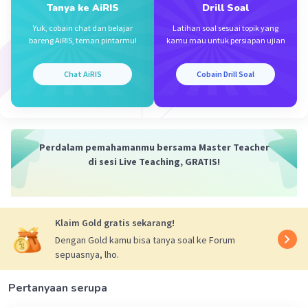
Tanya ke AiRIS
Drill Soal
Yuk, cobain chat dan belajar
Latihan soal sesuai topik yang
bareng AiRIS, teman pintarmu!
kamu mau untuk persiapan ujian
Iklan
Chat AiRIS
Cobain Drill Soal
Perdalam pemahamanmu bersama Master Teacher
di sesi Live Teaching, GRATIS!
Klaim Gold gratis sekarang!
Dengan Gold kamu bisa tanya soal ke Forum
sepuasnya, lho.
Pertanyaan serupa