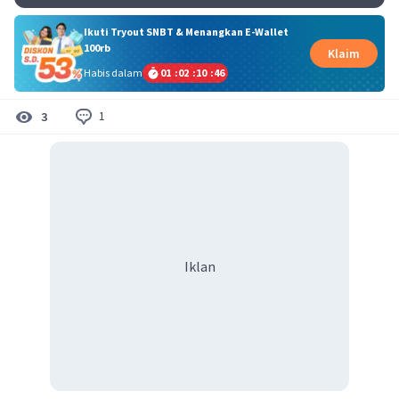
Ikuti Tryout SNBT & Menangkan E-Wallet
100rb
Klaim
Habis dalam
01
:
02
:
10
:
46
1
3
Iklan