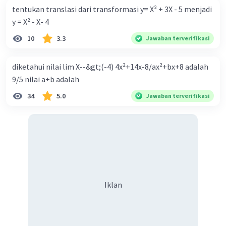
tentukan translasi dari transformasi y= X² + 3X - 5 menjadi
y = X² - X- 4
10
3.3
Jawaban terverifikasi
diketahui nilai lim X--&gt;(-4) 4x²+14x-8/ax²+bx+8 adalah
9/5 nilai a+b adalah
34
5.0
Jawaban terverifikasi
Iklan