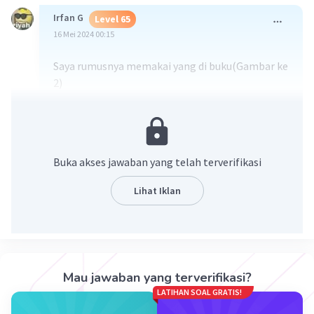
Irfan G
Level 65
16 Mei 2024 00:15
Saya rumusnya memakai yang di buku(Gambar ke
2)
Sin 60 itu sudut istimewa,jadinya akar 3 per 2
Maaf tidak bisa menjelaskan secara detail
Buka akses jawaban yang telah terverifikasi
Lihat Iklan
·
5.0
(
1
)
Balas
Beri Rating
Mau jawaban yang terverifikasi?
LATIHAN SOAL GRATIS!